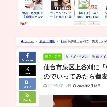
ホーム
新店・閉店
仙台市泉区上谷刈に『蕎麦しぶや
新店・閉店
そば・うどん
肉そば
Facebook
仙台市泉区上谷刈に『
post
のでいってみたら蕎
2023年5月12日
2024年2月18日
はてブ
Feedly