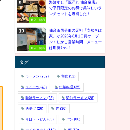
海鮮すし『源洋丸 仙台泉店』
で平日限定のお得で美味しいラ
ンチセットを堪能した！
新店・閉店
仙台市国分町の元祖『支那そば
家』が2023年8月1日再オープ
ン！しかし営業時間・メニュー
は期待外れ！
新店・閉店
タグ
ラーメン
(252)
和食
(52)
スイーツ
(48)
中華料理
(35)
味噌ラーメン
(28)
醬油ラーメン
(28)
唐揚げ
(26)
肉
(36)
そば・うどん
(65)
パン
(86)