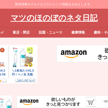
新店情報やグルメなどのトレンド情報をお伝えします。
マツのほのぼのネタ日記
ルメ
新店・閉店
話題・ニュース
健康情報
趣味・そ