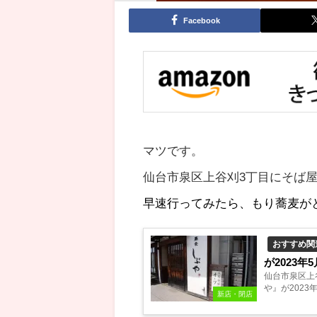
Facebook
マツです。
仙台市泉区上谷刈3丁目にそば
早速行ってみたら、もり蕎麦が
おすすめ関
が2023年
仙台市泉区上
や』が2023
新店・閉店