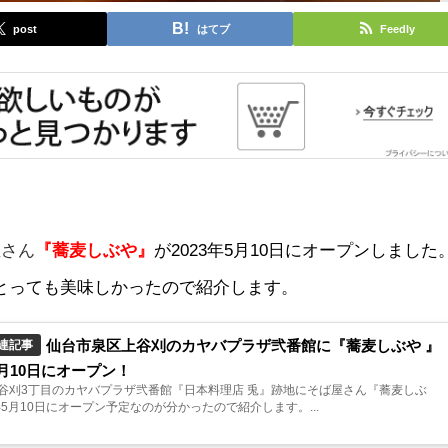
post
はてブ
Feedly
屋さん
『蕎麦しぶや』
が2023年5月10日にオープンしました
とっても美味しかったので
紹介します。
仙台市泉区上谷刈のカヤバプラザ弐番館に『蕎麦しぶや 』
連記事
5月10日にオープン！
谷刈3丁目のカヤバプラザ弐番館『日本料理店 兎』跡地にそば屋さん『蕎麦しぶ
年5月10日にオープン予定なのが分かったので紹介します。...