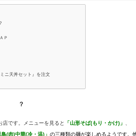
？
ＡＰ
・ミニ天丼セット』を注文
んなお店
？
お店です。メニューを見ると
「山形そば(もり・かけ)」
、
鳥(肉)中華(冷・温)」
の三種類の麺が楽しめるようです。