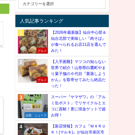
人気記事ランキング
【2026年最新版】仙台中心部＆
仙台北部で美味しい『肉そば』
が食べられるお店11店を選んで
みた！
グルメ
【入手困難】マツコの知らない
世界で紹介！山形県白鷹町やま
り菓子舗の６代目『栗蒸しよう
。
かん』を取寄せてみたら絶品だ
グルメ
った！
スーパー『ヤマザワ』の「アル
ミ缶ポスト」でリサイクルとエ
コに貢献！更に現金ゲットで超
お得！
話題・ニュース
【新店情報】カフェ『ＭＡＲＵ
ＫＩ(マルキ)』が仙台市泉区市