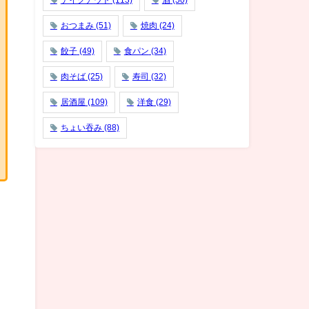
テイクアウト
(113)
酒
(50)
おつまみ
(51)
焼肉
(24)
餃子
(49)
食パン
(34)
肉そば
(25)
寿司
(32)
居酒屋
(109)
洋食
(29)
ちょい吞み
(88)