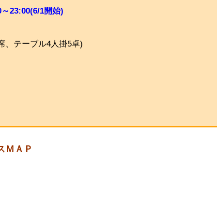
0
～23:00(6/1開始
)
席、テーブル4人掛5卓)
スＭＡＰ