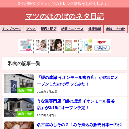
新店情報やグルメなどのトレンド情報をお伝えします。
マツのほのぼのネタ日記
トップページ
グルメ
新店・閉店
話題・ニュース
健康情報
趣味・その他
和食の記事一覧
『鰻の成瀬 イオンモール富谷店』が3/15にオ
ープンしたので行ってみた！
新店・閉店
2025年3月21日
うな重専門店『鰻の成瀬 イオンモール富谷
店』が3/15にオープン予定！
新店・閉店
2025年3月7日
名古屋めしその２！みそ煮込み販売日本一の和