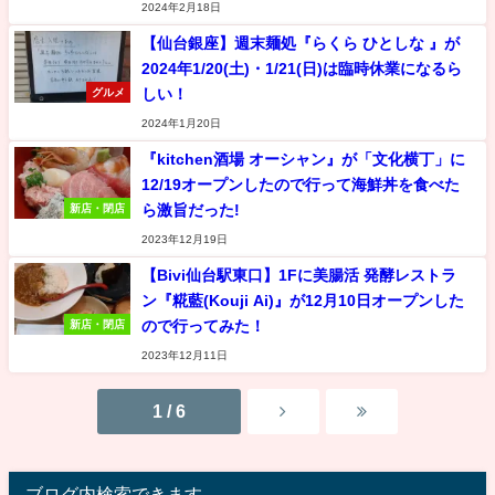
2024年2月18日
【仙台銀座】週末麺処『らくら ひとしな 』が
2024年1/20(土)・1/21(日)は臨時休業になるら
しい！
グルメ
2024年1月20日
『kitchen酒場 オーシャン』が「文化横丁」に
12/19オープンしたので行って海鮮丼を食べた
ら激旨だった!
新店・閉店
2023年12月19日
【Bivi仙台駅東口】1Fに美腸活 発酵レストラ
ン『糀藍(Kouji Ai)』が12月10日オープンした
ので行ってみた！
新店・閉店
2023年12月11日
1 / 6
ブログ内検索できます