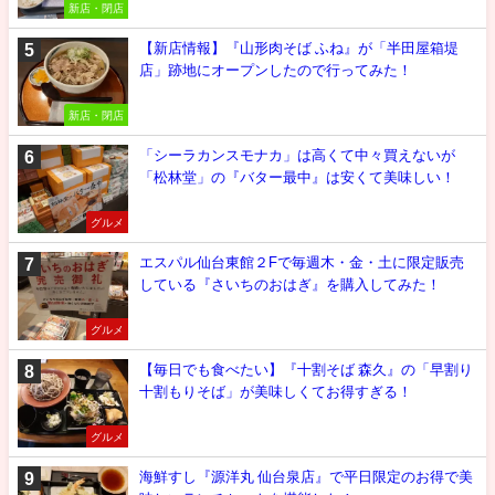
新店・閉店
【新店情報】『山形肉そば ふね』が「半田屋箱堤
店」跡地にオープンしたので行ってみた！
新店・閉店
「シーラカンスモナカ」は高くて中々買えないが
「松林堂」の『バター最中』は安くて美味しい！
グルメ
エスパル仙台東館２Fで毎週木・金・土に限定販売
している『さいちのおはぎ』を購入してみた！
グルメ
【毎日でも食べたい】『十割そば 森久』の「早割り
十割もりそば」が美味しくてお得すぎる！
グルメ
海鮮すし『源洋丸 仙台泉店』で平日限定のお得で美