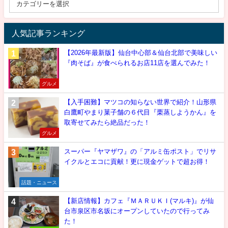
人気記事ランキング
【2026年最新版】仙台中心部＆仙台北部で美味しい
『肉そば』が食べられるお店11店を選んでみた！
グルメ
【入手困難】マツコの知らない世界で紹介！山形県
白鷹町やまり菓子舗の６代目『栗蒸しようかん』を
取寄せてみたら絶品だった！
グルメ
スーパー『ヤマザワ』の「アルミ缶ポスト」でリサ
イクルとエコに貢献！更に現金ゲットで超お得！
話題・ニュース
【新店情報】カフェ『ＭＡＲＵＫＩ(マルキ)』が仙
台市泉区市名坂にオープンしていたので行ってみ
た！