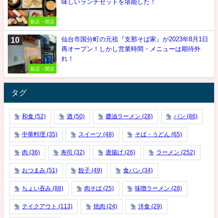
味しいランチセットを堪能した！
新店・閉店
仙台市国分町の元祖『支那そば家』が2023年8月1日
再オープン！しかし営業時間・メニューは期待外
れ！
新店・閉店
タグ
和食
(52)
酒
(50)
醬油ラーメン
(28)
パン
(86)
中華料理
(35)
スイーツ
(48)
そば・うどん
(65)
肉
(36)
寿司
(32)
唐揚げ
(26)
ラーメン
(252)
おつまみ
(51)
餃子
(49)
食パン
(34)
ちょい吞み
(88)
肉そば
(25)
味噌ラーメン
(28)
テイクアウト
(113)
焼肉
(24)
洋食
(29)