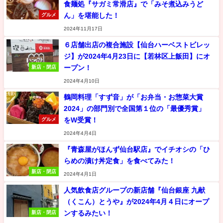
食麺処『サガミ常滑店』で「みそ煮込みうど
ん」を堪能した！
グルメ
2024年11月17日
６店舗出店の複合施設【仙台ハーベストビレッ
ジ】が2024年4月23日に【若林区上飯田】にオ
ープン！
新店・閉店
2024年4月10日
鶴岡料理「すず音」が「お弁当・お惣菜大賞
2024」の部門別で全国第１位の「最優秀賞」
をW受賞！
グルメ
2024年4月4日
『青森屋がほんず仙台駅店』でイチオシの「ひ
らめの漬け丼定食」を食べてみた！
新店・閉店
2024年4月1日
人気飲食店グループの新店舗『仙台銀座 九献
（くこん）とうや』が2024年4月４日にオープ
ンするみたい！
新店・閉店