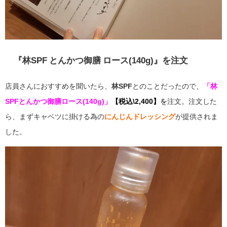
『林SPF とんかつ御膳 ロース
(140g)
』
を注文
店員さんにおすすめを聞いたら、
林SPF
とのことだったので、
「林
SPFとんかつ御膳ロース(140g)」
【税込\2,400】
を
注文。注文した
ら、まずキャベツに掛ける為の
にんじんドレッシング
が提供されま
した。