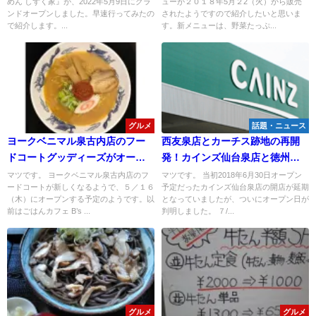
めん しずく家』が、2022年5月9日にグラ
ューが２０１８年5月２2（火）から販売
ンドオープンしました。早速行ってみたの
されたようですので紹介したいと思いま
で紹介します。...
す。新メニューは、野菜たっぷ...
グルメ
話題・ニュース
ヨークベニマル泉古内店のフー
西友泉店とカーチス跡地の再開
ドコートグッディーズがオープ
発！カインズ仙台泉店と徳州会
ン！
病院が進出決定！
マツです。 ヨークベニマル泉古内店のフ
マツです。 当初2018年6月30日オープン
ードコートが新しくなるようで、５／１６
予定だったカインズ仙台泉店の開店が延期
（木）にオープンする予定のようです。以
となっていましたが、ついにオープン日が
前はごはんカフェ B’s ...
判明しました。 ７/...
グルメ
グルメ