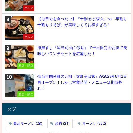
グルメ
【毎日でも食べたい】『十割そば 森久』の「早割り
十割もりそば」が美味しくてお得すぎる！
グルメ
海鮮すし『源洋丸 仙台泉店』で平日限定のお得で美
味しいランチセットを堪能した！
新店・閉店
仙台市国分町の元祖『支那そば家』が2023年8月1日
再オープン！しかし営業時間・メニューは期待外
れ！
新店・閉店
タグ
醬油ラーメン
(28)
焼肉
(24)
ラーメン
(252)