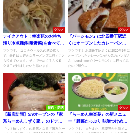
グルメ
グルメ
テイクアウト！幸楽苑のお持ち
『パーシモン』は北四番丁駅近
帰り冷凍麺(味噌野菜)を食べてみ
くにオープンしたカレーパンが
た！
旨いお店！
マツです。 コロナウィルスの感染拡大
マツです！ 北四番丁駅近くに2020年9月に
で、最近は大好きなラーメン店に行くこと
オープンしたカレーパンが人気のパン屋さ
も控えています。そこでせめてＴＡＫＥ
ん「persimmon(パーシモン)」に行ってみ
ＯＵＴだけはしたいと思います...
たので紹介...
新店・閉店
グルメ
【新店訪問】5/9オープンの『家
『らーめん幸楽苑』の新メニュ
系らーめんしずく家 』のドデカ
ー「野菜たっぷり 味噌つけめ
イ厚切りチャーシューが旨い！
ん」が美味しい！
『つけ麺しずく』の新店となる『家系らー
マツです。 またまた、幸楽苑から新メニ