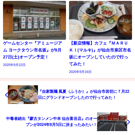
ゲームセンター『アミュージア
【新店情報】カフェ『ＭＡＲＵ
ム ヨークタウン市名坂』が9月
ＫＩ(マルキ)』が仙台市泉区市名
27日(土)オープン予定！
坂にオープンしていたので行っ
てみた！
2025年9月22日
2025年9月16日
『自家製麺 風夏（ふうか）』が仙台市岩切に７月22
日にグランドオープンしたので行ってみた！
中毒者続出『蒙古タンメン中本 仙台富谷店』のオー
プンが2024年8月5日に決まったみたい！