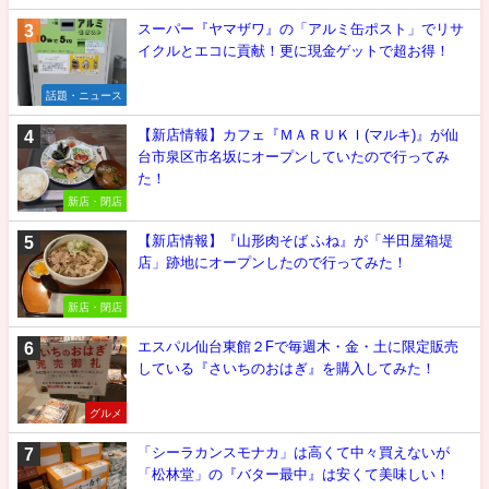
スーパー『ヤマザワ』の「アルミ缶ポスト」でリサ
イクルとエコに貢献！更に現金ゲットで超お得！
話題・ニュース
【新店情報】カフェ『ＭＡＲＵＫＩ(マルキ)』が仙
台市泉区市名坂にオープンしていたので行ってみ
た！
新店・閉店
【新店情報】『山形肉そば ふね』が「半田屋箱堤
店」跡地にオープンしたので行ってみた！
新店・閉店
エスパル仙台東館２Fで毎週木・金・土に限定販売
している『さいちのおはぎ』を購入してみた！
グルメ
「シーラカンスモナカ」は高くて中々買えないが
「松林堂」の『バター最中』は安くて美味しい！