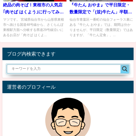
絶品の肉そば！東根市の人気店
『牛たん おやま』で平日限定・
｢肉そば はくよう｣に行ってみ
数量限定で「(並)牛たん」半額セ
た！
ールを行っているみたい！
マツです。 宮城県仙台市から山形県東根
仙台市青葉区一番町の仙台フォーラス裏に
市へ抜ける国道48号線から、さくらんぼ
ある『牛たん おやま』では、期間は分か
東根駅方面へ分岐する県道29号線沿いに
りませんが、平日限定（数量限定）ではあ
あるお店が「肉そば はくよ...
りますが、「牛たん定食」、...
ブログ内検索できます
運営者のプロフィール