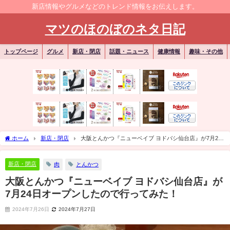
新店情報やグルメなどのトレンド情報をお伝えします。
マツのほのぼのネタ日記
トップページ
グルメ
新店・閉店
話題・ニュース
健康情報
趣味・その他
ホーム
新店・閉店
大阪とんかつ『ニューベイブ ヨドバシ仙台店』が7月24
日オープンしたので行ってみた！
新店・閉店
肉
とんかつ
大阪とんかつ『ニューベイブ ヨドバシ仙台店』が
7月24日オープンしたので行ってみた！
2024年7月26日
2024年7月27日