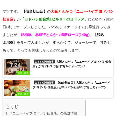
マツです。
【仙台初出店】
の
大阪とんかつ
『ニューベイブ ヨドバシ
仙台店』
が
「
ヨドバシ
仙台第1ビル６Ｆの
ヨドレス」
に2024年7月24
日(水)にオープンしました。7/25のディナータイムに早速行ってみ
ましたが、
銘柄豚
「林SPFとんかつ御膳ロース(140g)」
【税込
\2,400】
を食べてみましたが、柔らかくて、ジューシーで、甘みも
あって、
とっても美味しかったので紹介します。
大阪とんかつ『ニューベイブ ヨドバシ仙台
おすすめ関連記事
店』がヨドレスに明日7月24日オープン！
新店・閉店
【仙台初出店】大阪とんかつ『ニューベイ
おすすめ関連記事
ブ ヨドバシ仙台店』がヨドバシ仙台6Fに7月上旬オープン予
定！
新店・閉店
もくじ
『ニューベイブ ヨドバシ仙台店』の店舗情報