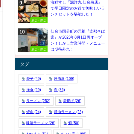
海鮮すし『源洋丸 仙台泉店』
で平日限定のお得で美味しいラ
ンチセットを堪能した！
新店・閉店
仙台市国分町の元祖『支那そば
家』が2023年8月1日再オープ
ン！しかし営業時間・メニュー
は期待外れ！
新店・閉店
タグ
餃子
(49)
居酒屋
(109)
洋食
(29)
肉
(36)
ラーメン
(252)
唐揚げ
(26)
焼肉
(24)
醬油ラーメン
(28)
味噌ラーメン
(28)
酒
(50)