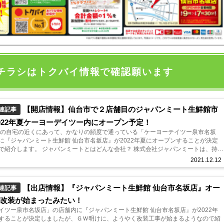
チラシはトクバイ情報で確認願います
【開店情報】仙台市で２店舗目のジャパンミート生鮮館市
連記事
022年夏ケーヨーデイツー内にオープン予定！
私の自宅の近くにあって、かなりの頻度で通っている「ケーヨーテイツー泉市名坂
に『ジャパンミート生鮮館 仙台市名坂店』が2022年夏にオープンすることが決定
で紹介します。 ジャパンミートとはどんな会社？ 株式会社ジャパンミートは、持株
会社ＪＭホールディン...
2021.12.12
【出店情報】『ジャパンミート生鮮館 仙台市名坂店』オー
連記事
の改装が始まったみたい！
イツー泉市名坂店」の店舗内に『ジャパンミート生鮮館 仙台市名坂店』が2022年
することが決定しましたが、ＧＷ明けに、ようやく改装工事が始まるようなので紹