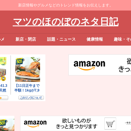
新店情報やグルメなどのトレンド情報をお伝えします。
マツのほのぼのネタ日記
ルメ
新店・閉店
話題・ニュース
健康情報
趣味・そ