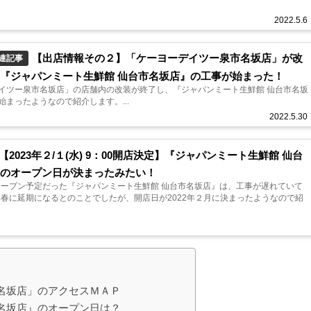
2022.5.6
【出店情報その２】「ケーヨーデイツー泉市名坂店」が改
連記事
『ジャパンミート生鮮館 仙台市名坂店』の工事が始まった！
イツー泉市名坂店」の店舗内の改装が終了し、『ジャパンミート生鮮館 仙台市名坂
始まったようなので紹介します。...
2022.5.30
【2023年２/１(水) 9：00開店決定】『ジャパンミート生鮮館 仙台
』のオープン日が決まったみたい！
にオープン予定だった『ジャパンミート生鮮館 仙台市名坂店』は、工事が遅れていて
3年春に延期になるとのことでしたが、開店日が2022年２月に決まったようなので紹
名坂店」のアクセスＭＡＰ
名坂店』のオープン日は？