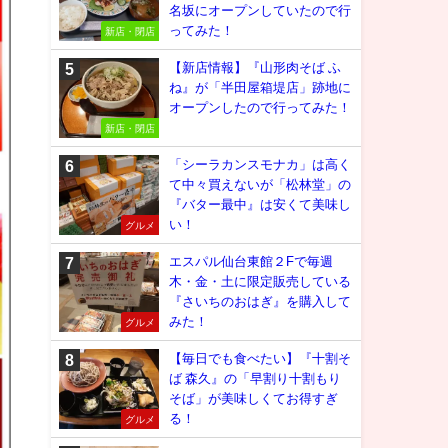
名坂にオープンしていたので行
ってみた！
新店・閉店
【新店情報】『山形肉そば ふ
ね』が「半田屋箱堤店」跡地に
オープンしたので行ってみた！
新店・閉店
「シーラカンスモナカ」は高く
て中々買えないが「松林堂」の
『バター最中』は安くて美味し
い！
グルメ
エスパル仙台東館２Fで毎週
木・金・土に限定販売している
『さいちのおはぎ』を購入して
みた！
グルメ
【毎日でも食べたい】『十割そ
ば 森久』の「早割り十割もり
そば」が美味しくてお得すぎ
る！
グルメ