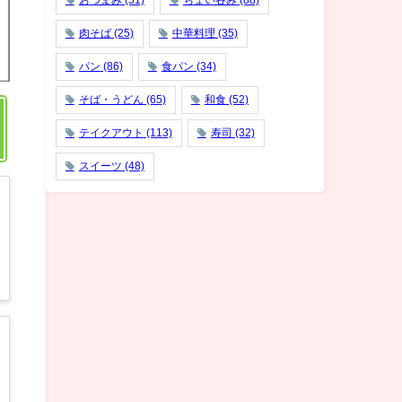
おつまみ
(51)
ちょい吞み
(88)
肉そば
(25)
中華料理
(35)
パン
(86)
食パン
(34)
そば・うどん
(65)
和食
(52)
テイクアウト
(113)
寿司
(32)
スイーツ
(48)