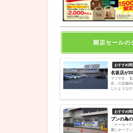
開店セールの
おすすめ関
名坂店が2
マツです。 
店」の店舗内
したようなの
会社である株式
おすすめ関
プンの為
「ケーヨーデ
夏にオープン