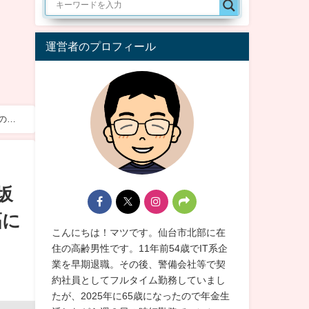
運営者のプロフィール
の工
坂
幅に
こんにちは！マツです。仙台市北部に在
住の高齢男性です。11年前54歳でIT系企
業を早期退職。その後、警備会社等で契
約社員としてフルタイム勤務していまし
たが、2025年に65歳になったので年金生