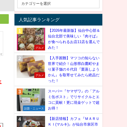
人気記事ランキング
【2026年最新版】仙台中心部＆
仙台北部で美味しい『肉そば』
が食べられるお店11店を選んで
みた！
グルメ
【入手困難】マツコの知らない
世界で紹介！山形県白鷹町やま
り菓子舗の６代目『栗蒸しよう
かん』を取寄せてみたら絶品だ
グルメ
った！
生
スーパー『ヤマザワ』の「アル
ミ缶ポスト」でリサイクルとエ
コに貢献！更に現金ゲットで超
お得！
話題・ニュース
【新店情報】カフェ『ＭＡＲＵ
ＫＩ(マルキ)』が仙台市泉区市