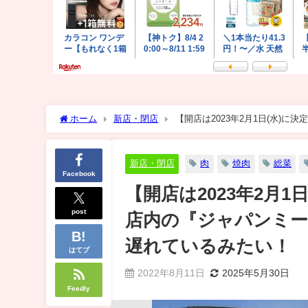
ホーム
新店・閉店
【開店は2023年2月1日(水)
事が大幅に遅れているみたい！
新店・閉店
肉
焼肉
総菜
Facebook
【開店は2023年2月
post
店内の『ジャパンミー
遅れているみたい！
はてブ
2022年8月11日
2025年5月30日
Feedly