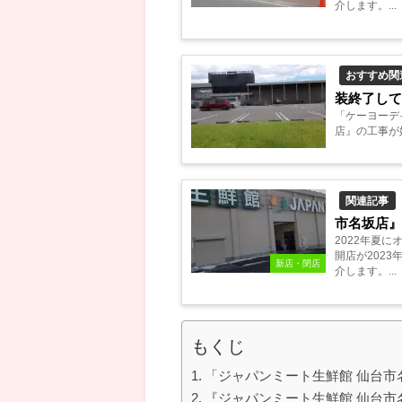
介します。...
おすすめ関
装終了して
「ケーヨーデ
店』の工事が
関連記事
市名坂店
2022年夏
開店が202
新店・閉店
介します。...
もくじ
「ジャパンミート生鮮館 仙台市
『ジャパンミート生鮮館 仙台市