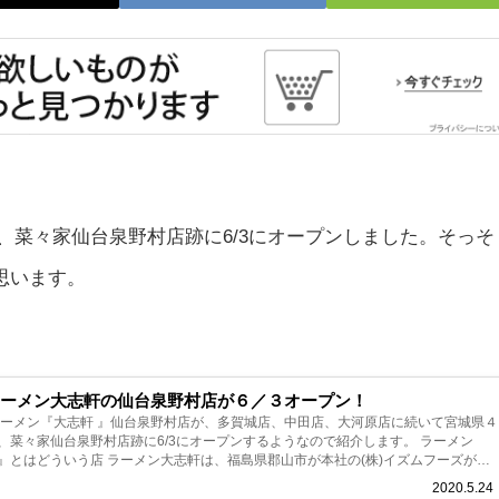
、菜々家仙台泉野村店跡に6/3にオープンしました。そっそ
思います。
ラーメン大志軒の仙台泉野村店が６／３オープン！
ラーメン『大志軒 』仙台泉野村店が、多賀城店、中田店、大河原店に続いて宮城県４
、菜々家仙台泉野村店跡に6/3にオープンするようなので紹介します。 ラーメン
』とはどういう店 ラーメン大志軒は、福島県郡山市が本社の(株)イズムフーズが展
メンチェーン店で、...
2020.5.24