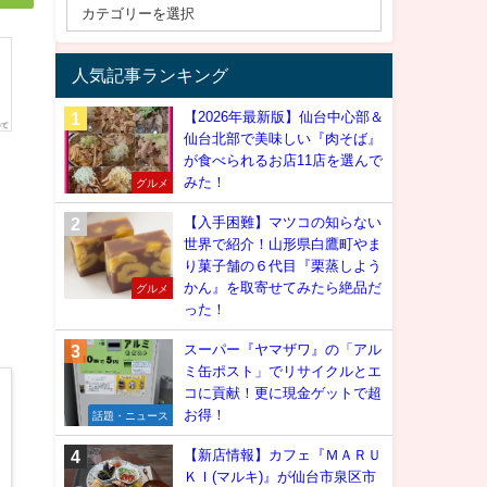
人気記事ランキング
【2026年最新版】仙台中心部＆
仙台北部で美味しい『肉そば』
が食べられるお店11店を選んで
みた！
グルメ
【入手困難】マツコの知らない
世界で紹介！山形県白鷹町やま
り菓子舗の６代目『栗蒸しよう
かん』を取寄せてみたら絶品だ
グルメ
った！
スーパー『ヤマザワ』の「アル
ミ缶ポスト」でリサイクルとエ
コに貢献！更に現金ゲットで超
お得！
話題・ニュース
【新店情報】カフェ『ＭＡＲＵ
ＫＩ(マルキ)』が仙台市泉区市