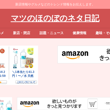
新店情報やグルメなどのトレンド情報をお伝えします。
マツのほのぼのネタ日記
ルメ
新店・閉店
話題・ニュース
健康情報
趣味・そ