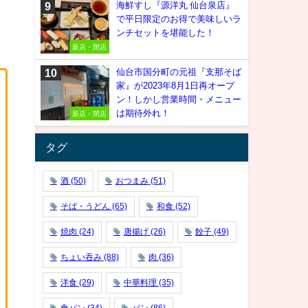
海鮮すし『源洋丸 仙台泉店』
で平日限定のお得で美味しいラ
ンチセットを堪能した！
新店・閉店
仙台市国分町の元祖『支那そば
家』が2023年8月1日再オープ
ン！しかし営業時間・メニュー
は期待外れ！
新店・閉店
タグ
酒
(50)
おつまみ
(51)
そば・うどん
(65)
和食
(52)
焼肉
(24)
唐揚げ
(26)
餃子
(49)
ちょい吞み
(88)
肉
(36)
洋食
(29)
中華料理
(35)