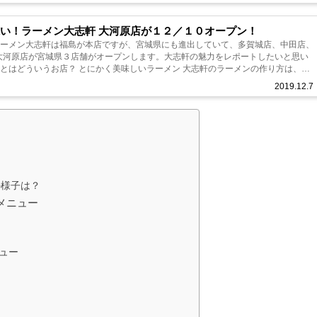
い！ラーメン大志軒 大河原店が１２／１０オープン！
ラーメン大志軒は福島が本店ですが、宮城県にも進出していて、多賀城店、中田店、
10大河原店が宮城県３店舗がオープンします。大志軒の魅力をレポートしたいと思い
軒とはどういうお店？ とにかく美味しいラーメン 大志軒のラーメンの作り方は、素
一切手抜きをしませ...
2019.12.7
の様子は？
メニュー
ュー