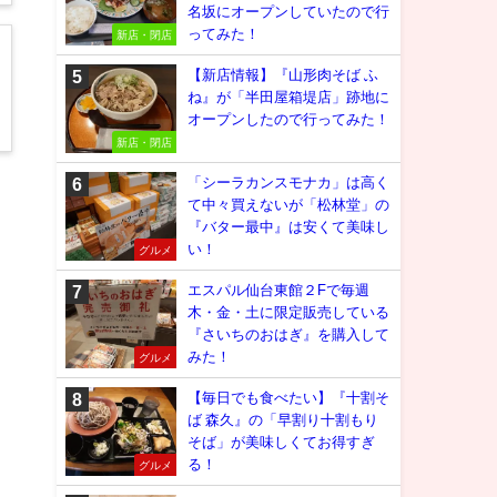
名坂にオープンしていたので行
ってみた！
新店・閉店
【新店情報】『山形肉そば ふ
ね』が「半田屋箱堤店」跡地に
オープンしたので行ってみた！
新店・閉店
「シーラカンスモナカ」は高く
て中々買えないが「松林堂」の
『バター最中』は安くて美味し
い！
グルメ
エスパル仙台東館２Fで毎週
木・金・土に限定販売している
『さいちのおはぎ』を購入して
みた！
グルメ
【毎日でも食べたい】『十割そ
ば 森久』の「早割り十割もり
そば」が美味しくてお得すぎ
る！
グルメ