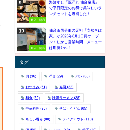
海鮮すし『源洋丸 仙台泉店』
で平日限定のお得で美味しいラ
ンチセットを堪能した！
新店・閉店
に
仙台市国分町の元祖『支那そば
。
家』が2023年8月1日再オープ
ン！しかし営業時間・メニュー
は期待外れ！
新店・閉店
タグ
肉
(36)
洋食
(29)
パン
(86)
おつまみ
(51)
寿司
(32)
和食
(52)
味噌ラーメン
(28)
中華料理
(35)
そば・うどん
(65)
ちょい吞み
(88)
テイクアウト
(113)