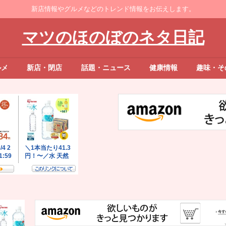
新店情報やグルメなどのトレンド情報をお伝えします。
マツのほのぼのネタ日記
ルメ
新店・閉店
話題・ニュース
健康情報
趣味・そ