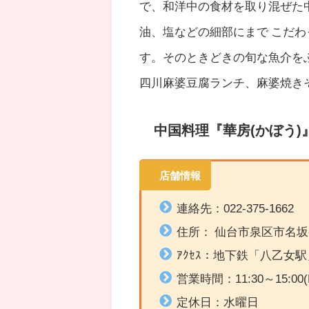
で、和洋中の食材を取り混ぜた
油、塩などの細部にまで こだわ
す。そのときどきの旬な魚介を
四川麻婆豆腐ランチ、麻婆焼き
中国料理
『
華房(かぼう)
店舗情報
連絡先：022-375-1662
住所：
仙台市泉区市名坂字
ｱｸｾｽ：
地下鉄「八乙女駅」
営業時間：
11:30～15:00(
定休日：水曜日