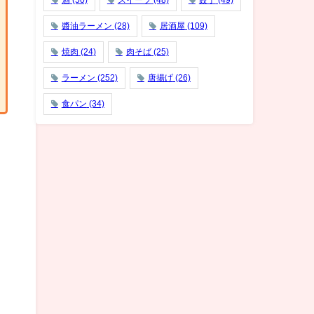
酒
(50)
スイーツ
(48)
餃子
(49)
醬油ラーメン
(28)
居酒屋
(109)
焼肉
(24)
肉そば
(25)
ラーメン
(252)
唐揚げ
(26)
食パン
(34)