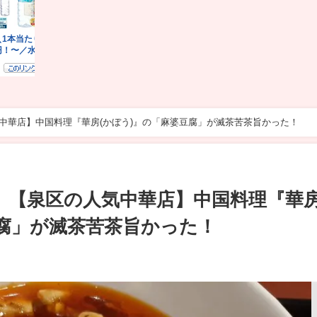
気中華店】中国料理『華房(かぼう)』の「麻婆豆腐」が滅茶苦茶旨かった！
店】【泉区の人気中華店】中国料理『華
豆腐」が滅茶苦茶旨かった！