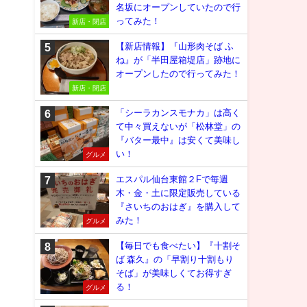
名坂にオープンしていたので行
ってみた！
新店・閉店
【新店情報】『山形肉そば ふ
ね』が「半田屋箱堤店」跡地に
オープンしたので行ってみた！
新店・閉店
「シーラカンスモナカ」は高く
て中々買えないが「松林堂」の
『バター最中』は安くて美味し
い！
グルメ
エスパル仙台東館２Fで毎週
木・金・土に限定販売している
『さいちのおはぎ』を購入して
みた！
グルメ
【毎日でも食べたい】『十割そ
ば 森久』の「早割り十割もり
そば」が美味しくてお得すぎ
る！
グルメ