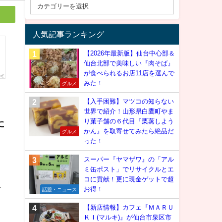
人気記事ランキング
【2026年最新版】仙台中心部＆
仙台北部で美味しい『肉そば』
が食べられるお店11店を選んで
みた！
グルメ
【入手困難】マツコの知らない
世界で紹介！山形県白鷹町やま
り菓子舗の６代目『栗蒸しよう
に
かん』を取寄せてみたら絶品だ
グルメ
った！
スーパー『ヤマザワ』の「アル
ミ缶ポスト」でリサイクルとエ
コに貢献！更に現金ゲットで超
を
お得！
話題・ニュース
【新店情報】カフェ『ＭＡＲＵ
ＫＩ(マルキ)』が仙台市泉区市