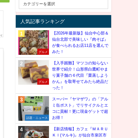
人気記事ランキング
【2026年最新版】仙台中心部＆
仙台北部で美味しい『肉そば』
が食べられるお店11店を選んで
みた！
グルメ
【入手困難】マツコの知らない
世界で紹介！山形県白鷹町やま
り菓子舗の６代目『栗蒸しよう
かん』を取寄せてみたら絶品だ
グルメ
った！
スーパー『ヤマザワ』の「アル
ミ缶ポスト」でリサイクルとエ
コに貢献！更に現金ゲットで超
お得！
話題・ニュース
【新店情報】カフェ『ＭＡＲＵ
ＫＩ(マルキ)』が仙台市泉区市