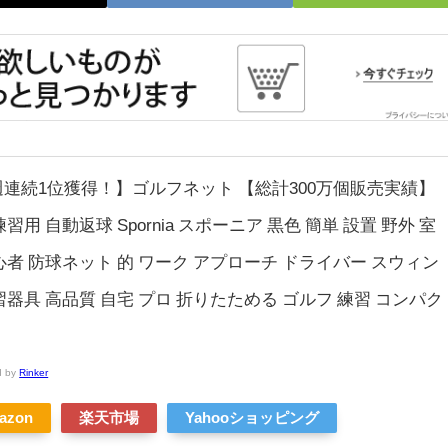
週連続1位獲得！】ゴルフネット 【総計300万個販売実績】
練習用 自動返球 Spornia スポーニア 黒色 簡単 設置 野外 室
心者 防球ネット 的 ワーク アプローチ ドライバー スウィン
習器具 高品質 自宅 プロ 折りたためる ゴルフ 練習 コンパク
d by
Rinker
azon
楽天市場
Yahooショッピング