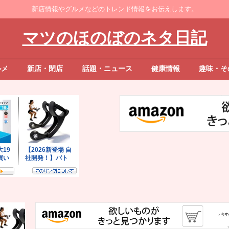
新店情報やグルメなどのトレンド情報をお伝えします。
マツのほのぼのネタ日記
ルメ
新店・閉店
話題・ニュース
健康情報
趣味・そ