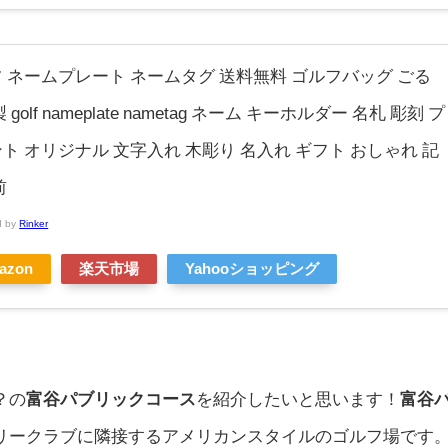
 ネームプレート ネームタグ 送料無料 ゴルフバッグ ごる
 golf nameplate nametag ネーム キーホルダー 名札 彫刻 プ
ト オリジナル 文字入れ 木彫り 名入れ ギフト おしゃれ 記
前
d by
Rinker
azon
楽天市場
Yahooショッピング
？の
富谷パブリックコース
を紹介したいと思います！
富谷
リークラブに隣接するアメリカンスタイルのゴルフ場です