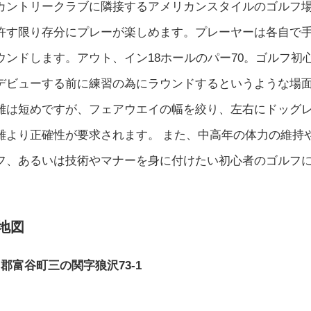
カントリークラブに隣接するアメリカンスタイルのゴルフ
許す限り存分にプレーが楽しめます。プレーヤーは各自で
ンドします。アウト、イン18ホールのパー70。ゴルフ初
デビューする前に練習の為にラウンドするというような場
離は短めですが、フェアウエイの幅を絞り、左右にドッグ
離より正確性が要求されます。 また、中高年の体力の維持
フ、あるいは技術やマナーを身に付けたい初心者のゴルフ
地図
黒川郡富谷町三の関字狼沢73-1