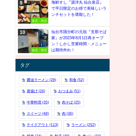
海鮮すし『源洋丸 仙台泉店』
し
で平日限定のお得で美味しいラ
ンチセットを堪能した！
新店・閉店
仙台市国分町の元祖『支那そば
家』が2023年8月1日再オープ
ン！しかし営業時間・メニュー
は期待外れ！
新店・閉店
タグ
醬油ラーメン
(28)
和食
(52)
唐揚げ
(26)
おつまみ
(51)
中華料理
(35)
肉そば
(25)
スイーツ
(48)
肉
(36)
テイクアウト
(113)
ラーメン
(252)