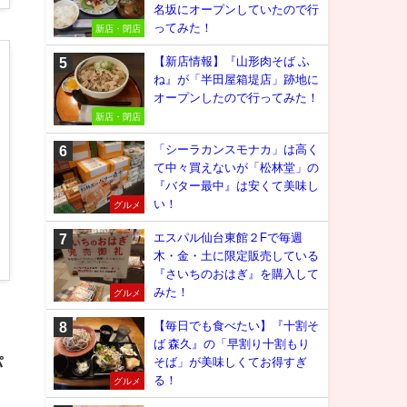
名坂にオープンしていたので行
ってみた！
新店・閉店
【新店情報】『山形肉そば ふ
ね』が「半田屋箱堤店」跡地に
オープンしたので行ってみた！
新店・閉店
「シーラカンスモナカ」は高く
て中々買えないが「松林堂」の
『バター最中』は安くて美味し
い！
グルメ
エスパル仙台東館２Fで毎週
木・金・土に限定販売している
『さいちのおはぎ』を購入して
みた！
グルメ
【毎日でも食べたい】『十割そ
ば 森久』の「早割り十割もり
パ
そば」が美味しくてお得すぎ
る！
グルメ
。