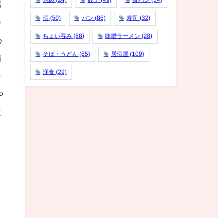
焼肉
(24)
餃子
(49)
食パン
(34)
場
酒
(50)
パン
(86)
寿司
(32)
手
ちょい吞み
(88)
味噌ラーメン
(28)
心
そば・うどん
(65)
居酒屋
(109)
面
洋食
(29)
レ
や
に