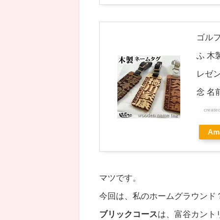
ゴルフ
ふ 木製
レゼン
念 名
create
Am
マツです。
今回は、私のホームグラウンド
ブリックコース
は、富谷カント