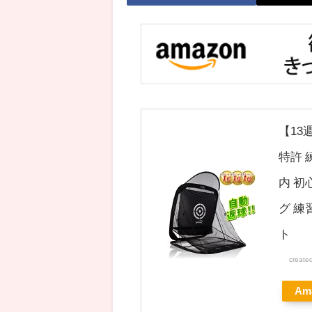
【13
特許 
内 初
グ 練
ト
create
Am