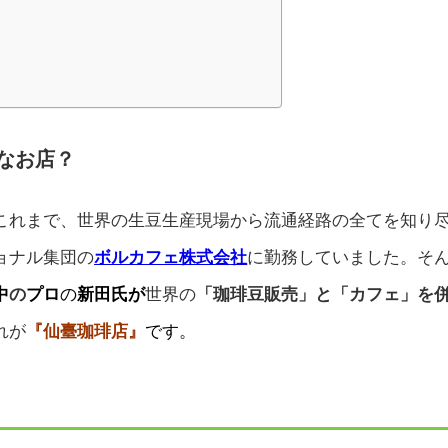
なお店？
これまで、
世界の生豆生産現場から流通経路の全てを知り
ョナル集団の
ボルカフェ株式会
社
に勤務していました。そ
中
の
プロ
の
新田氏が
世界の
「珈琲豆販売」と「カフェ」を
れが
『仙臺珈琲店』
です。