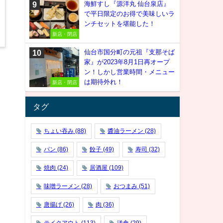
海鮮すし『源洋丸 仙台泉店』
で平日限定のお得で美味しいラ
ンチセットを堪能した！
新店・閉店
仙台市国分町の元祖『支那そば
家』が2023年8月1日再オープ
ン！しかし営業時間・メニュー
は期待外れ！
新店・閉店
タグ
ちょい吞み
(88)
醬油ラーメン
(28)
パン
(86)
餃子
(49)
寿司
(32)
焼肉
(24)
居酒屋
(109)
味噌ラーメン
(28)
おつまみ
(51)
唐揚げ
(26)
肉
(36)