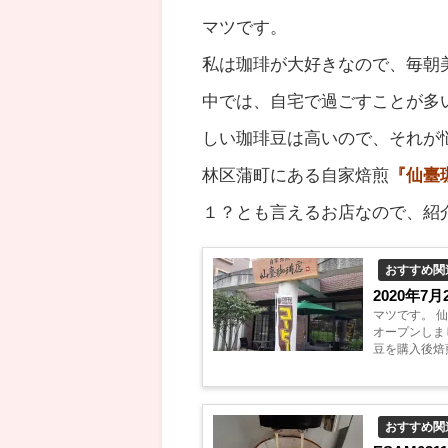
マツです。
私は珈琲が大好きなので、毎朝
中では、自宅で過ごすことが多
しい珈琲豆は高いので、それが
林区蒲町にある自家焙煎
『仙臺
１？とも言えるお店なので、紹
おすすめ関
2020年
マツです。 
オープンしま
豆を購入後焙
紹介します。 
おすすめ関