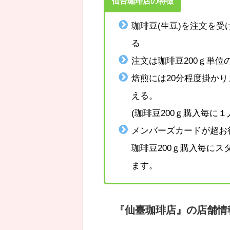
仙台珈琲店の特徴
珈琲豆(生豆)を注文を
る
注文は珈琲豆200ｇ単位
焙煎には20分程度掛か
える。
(珈琲豆200ｇ購入毎に
メンバーズカードが超お
珈琲豆200ｇ購入毎にス
ます。
『仙臺珈琲店』の店舗情