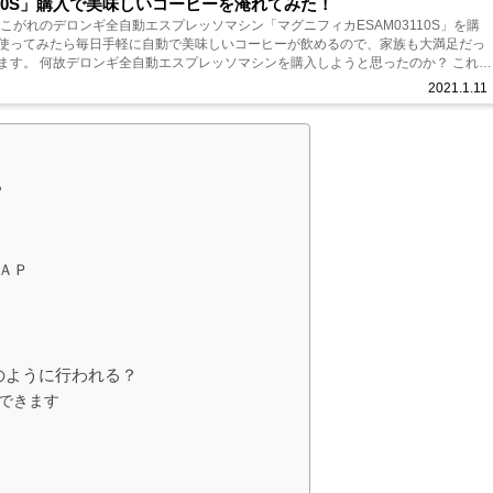
3110S」購入で美味しいコーヒーを淹れてみた！
あこがれのデロンギ全自動エスプレッソマシン「マグニフィカESAM03110S」を購
使ってみたら毎日手軽に自動で美味しいコーヒーが飲めるので、家族も大満足だっ
ます。 何故デロンギ全自動エスプレッソマシンを購入しようと思ったのか？ これま
ーヒーメーカーで...
2021.1.11
？
ＡＰ
のように行われる？
できます