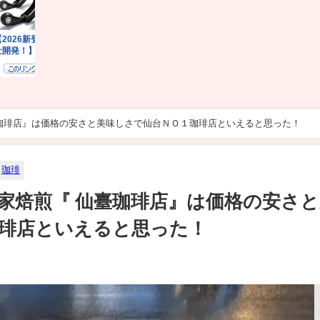
珈琲店』は価格の安さと美味しさで仙台ＮＯ１珈琲店といえると思った！
珈琲
家焙煎『 仙臺珈琲店』は価格の安さと
琲店といえると思った！