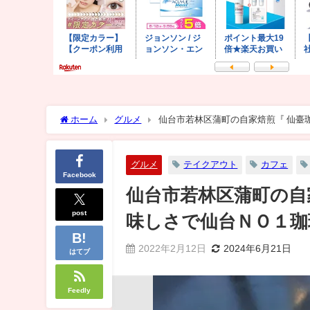
ホーム
グルメ
仙台市若林区蒲町の自家焙煎『 仙臺
グルメ
テイクアウト
カフェ
Facebook
仙台市若林区蒲町の自
post
味しさで仙台ＮＯ１珈
2022年2月12日
2024年6月21日
はてブ
Feedly