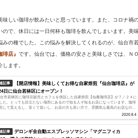
美味しい珈琲が飲みたいと思っています。また、コロナ禍
いので、休日には一日何杯も珈琲を飲んでしまいます。美
悩みの種でした。この悩みを解決してくれるのが、仙台市
珈琲店』
です。仙台では、価格の安さと美味しさでは、Ｎ
介します。
【開店情報】美味しくてお得な自家焙煎『仙台珈琲店』が
連記事
7月24日に仙台若林区にオープン！
仙台市若林区に珈琲豆販売とカフェを併設した自家焙煎【仙臺珈琲店】が７／２４に
した。とっても目立たない場所にあるので知る人ぞ知るお店になっています。珈琲
煎して貰えるし、安くて旨いし、お店の方も良い方で、雰囲気も最高のお店なので
自家焙煎『仙臺珈琲店』とは...
2020.8.4
デロンギ全自動エスプレッソマシン「マグニフィカ
連記事