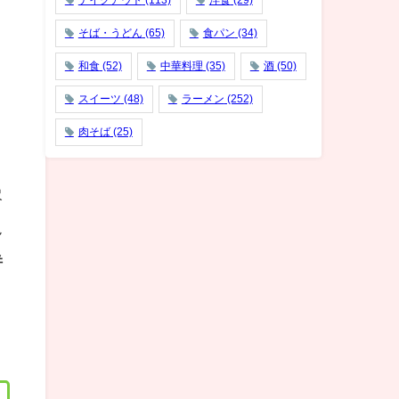
テイクアウト
(113)
洋食
(29)
そば・うどん
(65)
食パン
(34)
和食
(52)
中華料理
(35)
酒
(50)
スイーツ
(48)
ラーメン
(252)
肉そば
(25)
尽
ん
併