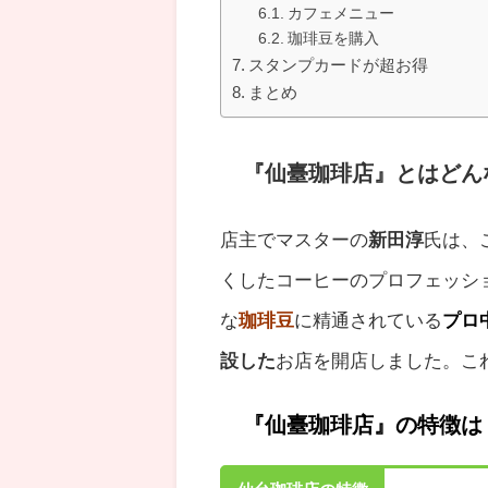
カフェメニュー
珈琲豆を購入
スタンプカードが超お得
まとめ
『仙臺珈琲店』とはどん
店主でマスターの
新田淳
氏は、
くした
コーヒーのプロフェッシ
な
珈琲豆
に精通されている
プロ
設した
お店を開店しました。こ
『仙臺珈琲店』
の特徴は