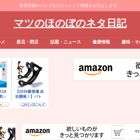
新店情報やグルメなどのトレンド情報をお伝えします。
マツのほのぼのネタ日記
ルメ
新店・閉店
話題・ニュース
健康情報
趣味・そ