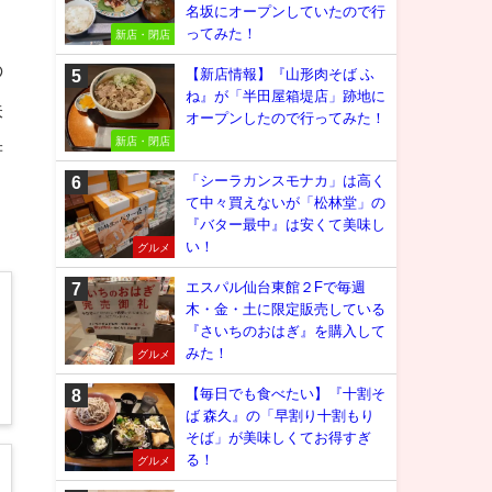
名坂にオープンしていたので行
ってみた！
新店・閉店
の
【新店情報】『山形肉そば ふ
ね』が「半田屋箱堤店」跡地に
味
オープンしたので行ってみた！
新店・閉店
若
「シーラカンスモナカ」は高く
Ｏ
て中々買えないが「松林堂」の
『バター最中』は安くて美味し
い！
グルメ
エスパル仙台東館２Fで毎週
木・金・土に限定販売している
『さいちのおはぎ』を購入して
みた！
グルメ
【毎日でも食べたい】『十割そ
ば 森久』の「早割り十割もり
そば」が美味しくてお得すぎ
る！
グルメ