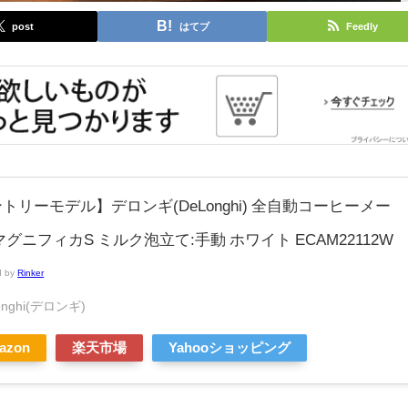
post
はてブ
Feedly
トリーモデル】デロンギ(DeLonghi) 全自動コーヒーメー
マグニフィカS ミルク泡立て:手動 ホワイト ECAM22112W
d by
Rinker
onghi(デロンギ)
azon
楽天市場
Yahooショッピング