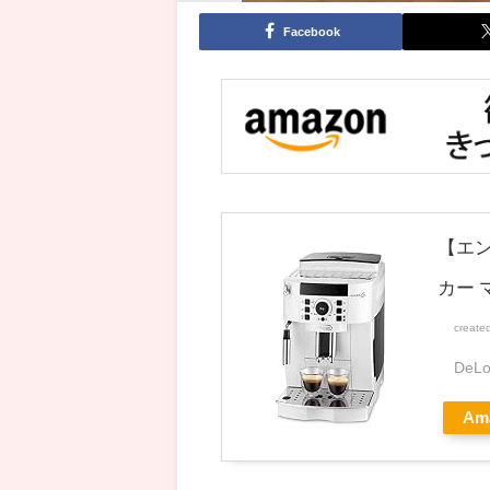
Facebook
【エン
カー 
create
DeL
Am