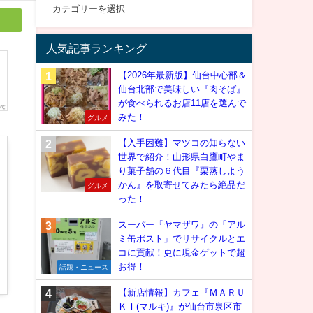
人気記事ランキング
【2026年最新版】仙台中心部＆
仙台北部で美味しい『肉そば』
が食べられるお店11店を選んで
みた！
グルメ
【入手困難】マツコの知らない
世界で紹介！山形県白鷹町やま
り菓子舗の６代目『栗蒸しよう
かん』を取寄せてみたら絶品だ
グルメ
った！
スーパー『ヤマザワ』の「アル
ミ缶ポスト」でリサイクルとエ
コに貢献！更に現金ゲットで超
お得！
話題・ニュース
【新店情報】カフェ『ＭＡＲＵ
ＫＩ(マルキ)』が仙台市泉区市