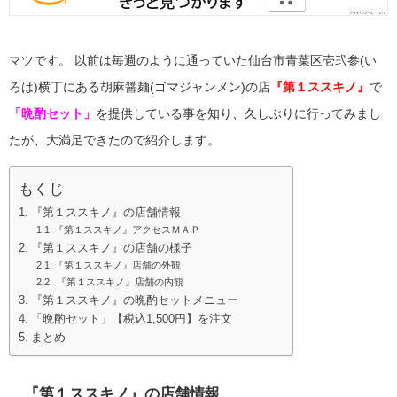
マツです。
以前は毎週のように通っていた仙台市青葉区
壱弐参(い
ろは)横丁にある
胡麻醤麺(ゴマジャンメン)の店
『第１ススキノ』
で
「晩酌セット」
を提供している事を知り、久しぶりに行ってみまし
たが、大満足できたので紹介します。
もくじ
『第１ススキノ』の店舗情報
『第１ススキノ』アクセスＭＡＰ
『第１ススキノ』の店舗の様子
『第１ススキノ』店舗の外観
『第１ススキノ』店舗の内観
『第１ススキノ』の晩酌セットメニュー
「晩酌セット」【税込1,500円】を注文
まとめ
『第１ススキノ』の店舗情報