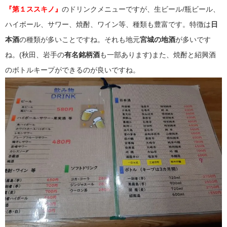
『第１ススキノ』
のドリンクメニューですが、生ビール/瓶ビール、
ハイボール、サワー、焼酎、ワイン等、種類も豊富です。特徴は
日
本酒
の種類が多いことですね。それも地元
宮城の地酒
が多いです
ね。(秋田、岩手の
有名銘柄酒
も一部あります)また、焼酎と紹興酒
のボトルキープができるのが良いですね。