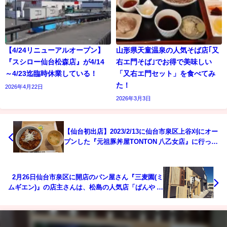
【4/24リニューアルオープン】
山形県天童温泉の人気そば店｢又
『スシロー仙台松森店』が4/14
右エ門そば｣でお得で美味しい
～4/23迄臨時休業している！
「又右エ門セット」を食べてみ
た！
2026年4月22日
2026年3月3日
【仙台初出店】2023/2/13に仙台市泉区上谷刈にオー
プンした『元祖豚丼屋TONTON 八乙女店』に行って
みた！
2月26日仙台市泉区に開店のパン屋さん『三麦園(ミ
ムギエン)』の店主さんは、松島の人気店「ぱんや あ
いざわ」出身らしい！