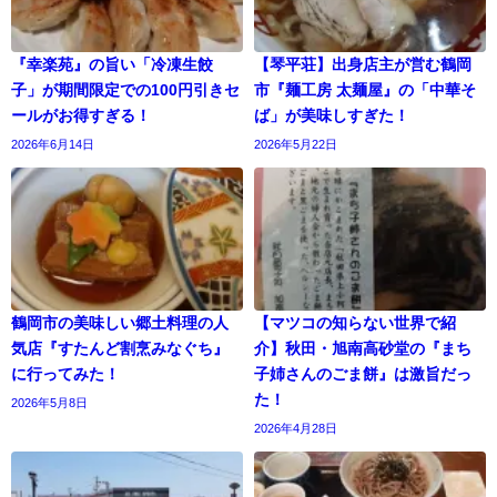
『幸楽苑』の旨い「冷凍生餃
【琴平荘】出身店主が営む鶴岡
子」が期間限定での100円引きセ
市『麺工房 太麺屋』の「中華そ
ールがお得すぎる！
ば」が美味しすぎた！
2026年6月14日
2026年5月22日
鶴岡市の美味しい郷土料理の人
【マツコの知らない世界で紹
気店『すたんど割烹みなぐち』
介】秋田・旭南高砂堂の『まち
に行ってみた！
子姉さんのごま餅』は激旨だっ
た！
2026年5月8日
2026年4月28日