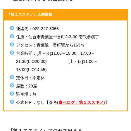
『第１ススキノ』
店舗情報
連絡先：022-227-8066
住所：
仙台市青葉区一番町2-3-30
壱弐参横丁
アクセス：
青葉通一番町駅から163m
営業時間：
[月～金]11:00～15:00 17:00～
21:30(L.O20:30)
[土・日]11:00～
15:00(L.O14:45)
定休日：不定休
席数：29席
駐車場：無
公式ＨＰ：なし【参考
(食べログ：第１ススキノ)
】
『第１ススキノ』アクセスＭＡＰ