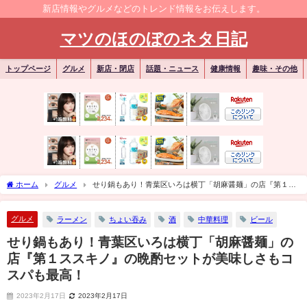
新店情報やグルメなどのトレンド情報をお伝えします。
マツのほのぼのネタ日記
トップページ
グルメ
新店・閉店
話題・ニュース
健康情報
趣味・その他
ホーム
グルメ
せり鍋もあり！青葉区いろは横丁「胡麻醤麺」の店『第１ス
スキノ』の晩酌セットが美味しさもコスパも最高！
グルメ
ラーメン
ちょい吞み
酒
中華料理
ビール
せり鍋もあり！青葉区いろは横丁「胡麻醤麺」の
店『第１ススキノ』の晩酌セットが美味しさもコ
スパも最高！
2023年2月17日
2023年2月17日