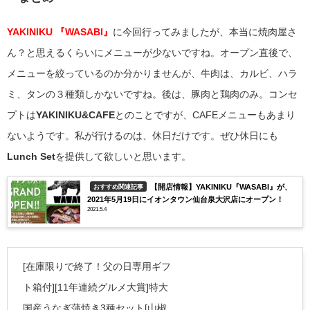
YAKINIKU 『WASABI』
に今回行ってみましたが、本当に焼肉屋さ
ん？と思えるくらいにメニューが少ないですね。オープン直後で、
メニューを絞っているのか分かりませんが、牛肉は、カルビ、ハラ
ミ、タンの３種類しかないですね。後は、豚肉と鶏肉のみ。コンセ
プトは
YAKINIKU&CAFE
とのことですが、CAFEメニューもあまり
ないようです。私が行けるのは、休日だけです。ぜひ休日にも
Lunch Set
を提供して欲しいと思います。
【開店情報】YAKINIKU『WASABI』が、
おすすめ関連記事
2021年5月19日にイオンタウン仙台泉大沢店にオープン！
2021.5.4
[在庫限りで終了！父の日専用ギフ
ト箱付][11年連続グルメ大賞]特大
国産うなぎ蒲焼き3種セット[山椒