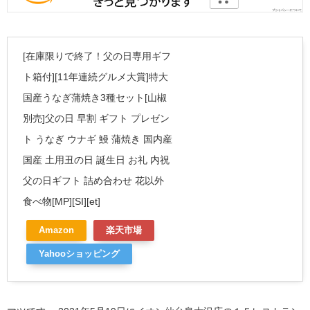
[在庫限りで終了！父の日専用ギフ
ト箱付][11年連続グルメ大賞]特大
国産うなぎ蒲焼き3種セット[山椒
別売]父の日 早割 ギフト プレゼン
ト うなぎ ウナギ 鰻 蒲焼き 国内産
国産 土用丑の日 誕生日 お礼 内祝
父の日ギフト 詰め合わせ 花以外
食べ物[MP][SI][et]
Amazon
楽天市場
Yahooショッピング