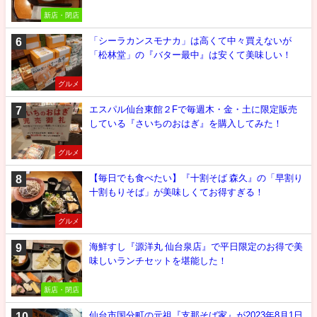
新店・閉店
「シーラカンスモナカ」は高くて中々買えないが
「松林堂」の『バター最中』は安くて美味しい！
グルメ
エスパル仙台東館２Fで毎週木・金・土に限定販売
している『さいちのおはぎ』を購入してみた！
グルメ
【毎日でも食べたい】『十割そば 森久』の「早割り
十割もりそば」が美味しくてお得すぎる！
グルメ
海鮮すし『源洋丸 仙台泉店』で平日限定のお得で美
味しいランチセットを堪能した！
新店・閉店
仙台市国分町の元祖『支那そば家』が2023年8月1日