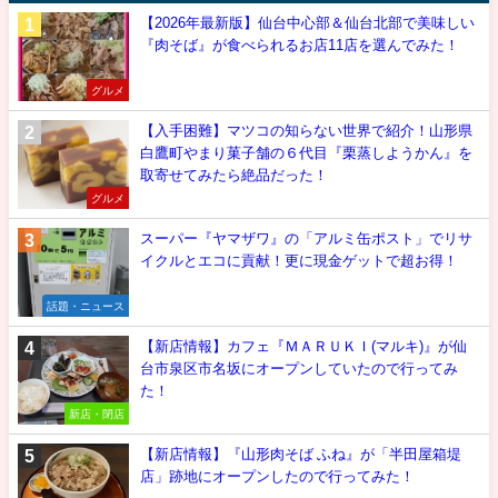
【2026年最新版】仙台中心部＆仙台北部で美味しい
『肉そば』が食べられるお店11店を選んでみた！
グルメ
【入手困難】マツコの知らない世界で紹介！山形県
白鷹町やまり菓子舗の６代目『栗蒸しようかん』を
取寄せてみたら絶品だった！
グルメ
スーパー『ヤマザワ』の「アルミ缶ポスト」でリサ
イクルとエコに貢献！更に現金ゲットで超お得！
話題・ニュース
【新店情報】カフェ『ＭＡＲＵＫＩ(マルキ)』が仙
台市泉区市名坂にオープンしていたので行ってみ
た！
新店・閉店
【新店情報】『山形肉そば ふね』が「半田屋箱堤
店」跡地にオープンしたので行ってみた！