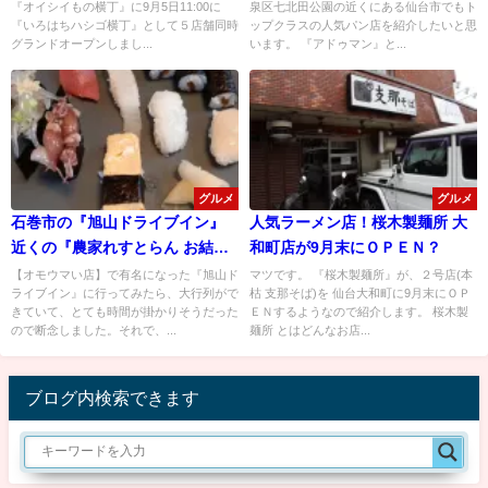
『オイシイもの横丁』に9月5日11:00に
泉区七北田公園の近くにある仙台市でもト
ってみた！
『いろはちハシゴ横丁』として５店舗同時
ップクラスの人気パン店を紹介したいと思
グランドオープンしまし...
います。 『アドゥマン』と...
グルメ
グルメ
石巻市の『旭山ドライブイン』
人気ラーメン店！桜木製麺所 大
近くの『農家れすとらん お結
和町店が9月末にＯＰＥＮ？
び』でお得な「お寿司ランチ」
【オモウマい店】で有名になった『旭山ド
マツです。 『桜木製麺所』が、２号店(本
ライブイン』に行ってみたら、大行列がで
枯 支那そば)を 仙台大和町に9月末にＯＰ
を食べてみた！
きていて、とても時間が掛かりそうだった
ＥＮするようなので紹介します。 桜木製
ので断念しました。それで、...
麺所 とはどんなお店...
ブログ内検索できます