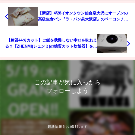
【新店】4/28イオンタウン仙台泉大沢にオープンの
高級生食パン『ラ・パン泉大沢店』のベーコンチー
ズ生食パンが旨かった！
【糖質44％カット】ご飯を我慢しない幸せを味わえ
る？【ZHENMI(シェンミ)の糖質カット炊飯器】を使
ってみた！
この記事が気に入ったら
フォローしよう
最新情報をお届けします