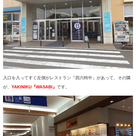
入口を入ってすぐ左側がレストラン『四六時中』があって、その隣
が、
YAKINIKU『WASABI』
です。