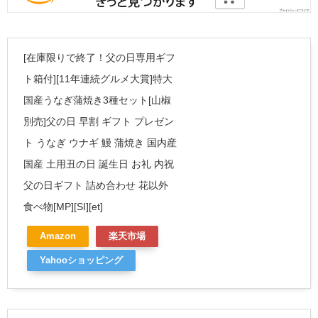
[在庫限りで終了！父の日専用ギフ
ト箱付][11年連続グルメ大賞]特大
国産うなぎ蒲焼き3種セット[山椒
別売]父の日 早割 ギフト プレゼン
ト うなぎ ウナギ 鰻 蒲焼き 国内産
国産 土用丑の日 誕生日 お礼 内祝
父の日ギフト 詰め合わせ 花以外
食べ物[MP][SI][et]
Amazon
楽天市場
Yahooショッピング