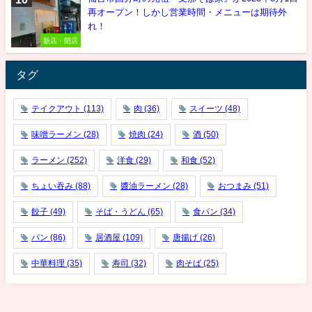
再オープン！しかし営業時間・メニューは期待外
れ！
新店・閉店
タグ
テイクアウト
(113)
肉
(36)
スイーツ
(48)
味噌ラーメン
(28)
焼肉
(24)
酒
(50)
ラーメン
(252)
洋食
(29)
和食
(52)
ちょい吞み
(88)
醬油ラーメン
(28)
おつまみ
(51)
餃子
(49)
そば・うどん
(65)
食パン
(34)
パン
(86)
居酒屋
(109)
唐揚げ
(26)
中華料理
(35)
寿司
(32)
肉そば
(25)