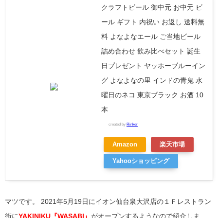
クラフトビール 御中元 お中元 ビ
ール ギフト 内祝い お返し 送料無
料 よなよなエール ご当地ビール
詰め合わせ 飲み比べセット 誕生
日プレゼント ヤッホーブルーイン
グ よなよなの里 インドの青鬼 水
曜日のネコ 東京ブラック お酒 10
本
created by
Rinker
Amazon
楽天市場
Yahooショッピング
マツです。
2021年5月19日にイオン仙台泉大沢店の１Ｆレストラン
街に
YAKINIKU『WASABI』
がオープンするようなので紹介しま