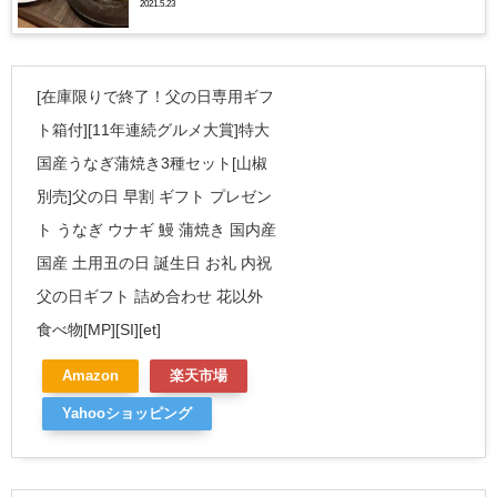
2021.5.23
た！
[在庫限りで終了！父の日専用ギフ
ト箱付][11年連続グルメ大賞]特大
国産うなぎ蒲焼き3種セット[山椒
別売]父の日 早割 ギフト プレゼン
ト うなぎ ウナギ 鰻 蒲焼き 国内産
国産 土用丑の日 誕生日 お礼 内祝
父の日ギフト 詰め合わせ 花以外
食べ物[MP][SI][et]
Amazon
楽天市場
Yahooショッピング