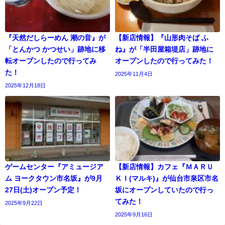
『天然だしらーめん 潮の音』が
【新店情報】『山形肉そば ふ
「とんかつ かつせい」跡地に移
ね』が「半田屋箱堤店」跡地に
転オープンしたので行ってみ
オープンしたので行ってみた！
た！
2025年11月4日
2025年12月18日
ゲームセンター『アミュージア
【新店情報】カフェ『ＭＡＲＵ
ム ヨークタウン市名坂』が9月
ＫＩ(マルキ)』が仙台市泉区市名
27日(土)オープン予定！
坂にオープンしていたので行っ
てみた！
2025年9月22日
2025年9月16日