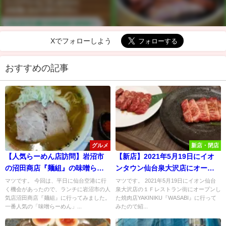
Xでフォローしよう
おすすめの記事
グルメ
新店・閉店
【人気らーめん店訪問】岩沼市
【新店】2021年5月19日にイオ
の沼田商店『麺組』の味噌らー
ンタウン仙台泉大沢店にオープ
めんは、甘さとスパイスがくせ
ンしたYAKINIKU『WASABI』に
マツです。 今回は、平日に仙台空港に行
マツです。 2021年5月19日にイオン仙台
く機会があったので、ランチに岩沼市の人
泉大沢店の１Ｆレストラン街にオープンし
になる旨さだった！
行ってみた！
気店沼田商店『麺組』に行ってみました。
た焼肉店YAKINIKU『WASABI』に行って
一番人気の「味噌らーめん」...
みたので紹...