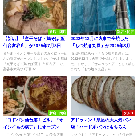
新店・閉店
新店・閉店
【新店】『煮干そば・鶏そば 藍
2022年12月に火事で全焼した
仙台富谷店』が2025年7月8日
『もつ焼き丸昌』が2025年3月に
(火)にグランドオープンしたので
復活再オープンするらしい！
またまたイオンモール富谷の近くにらーめ
仙台駅前にあった『もつ焼き丸昌』は、
んの新店がオープンしました。そのお店は
2022年12月に火事で全焼してしまいまし
行ってみた！
『煮干そば・鶏そば 藍 仙台富谷店』で、
た。しかし、「せんべろの店」として親し
富谷市大清水1丁目32-...
まれた『もつ焼き丸昌』を...
新店・閉店
グルメ
『ヨドバシ仙台第１ビル』『オ
アドゥマン！泉区の大人気パン
イシイもの横丁』にオープンし
店！ハード系パンはもちろんレ
た『台湾・中華バル 台中香』行
モンクリームパンも最高！
「ヨドバシ仙台第1ビル1F」の飲食店街
マツです！ 『アドゥマン』という仙台市