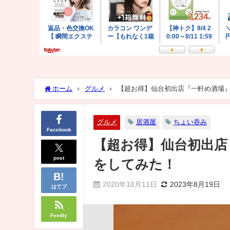
ホーム
グルメ
【超お得】仙台初出店『一軒め酒場
グルメ
居酒屋
ちょい吞み
Facebook
【超お得】仙台初出店
post
をしてみた！
2020年10月11日
2023年8月19日
はてブ
Feedly