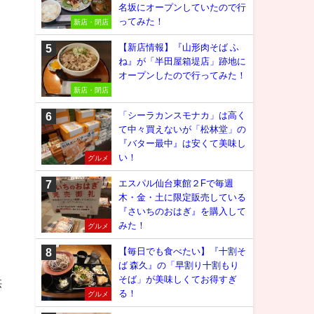
名坂にオープンしていたので行
ってみた！
新店・閉店
【新店情報】『山形肉そば ふ
ね』が「半田屋箱堤店」跡地に
オープンしたので行ってみた！
新店・閉店
「シーラカンスモナカ」は高く
て中々買えないが「松林堂」の
『バター最中』は安くて美味し
い！
グルメ
エスパル仙台東館２Fで毎週
木・金・土に限定販売している
『さいちのおはぎ』を購入して
みた！
グルメ
【毎日でも食べたい】『十割そ
ば 森久』の「早割り十割もり
そば」が美味しくてお得すぎ
供
る！
グルメ