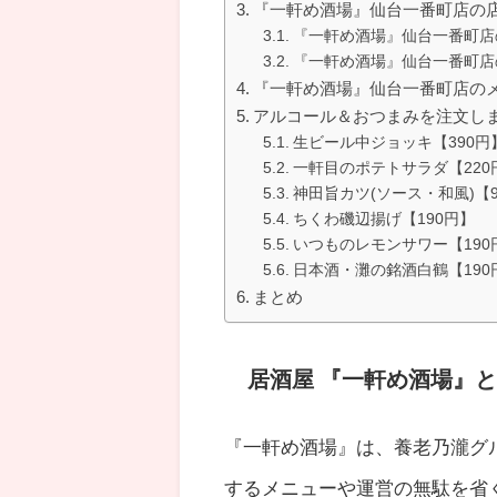
『一軒め酒場』仙台一番町店の
『一軒め酒場』仙台一番町店
『一軒め酒場』仙台一番町店
『一軒め酒場』仙台一番町店の
アルコール＆おつまみを注文し
生ビール中ジョッキ【390円
一軒目のポテトサラダ【220
神田旨カツ(ソース・和風)【
ちくわ磯辺揚げ【190円】
いつものレモンサワー【190
日本酒・灘の銘酒白鶴【190
まとめ
居酒屋 『一軒め酒場』
『一軒め酒場』は、養老乃瀧グ
するメニューや運営の無駄を省