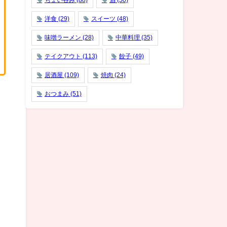
ちょい吞み
(88)
酒
(50)
洋食
(29)
スイーツ
(48)
味噌ラーメン
(28)
中華料理
(35)
テイクアウト
(113)
餃子
(49)
居酒屋
(109)
焼肉
(24)
おつまみ
(51)