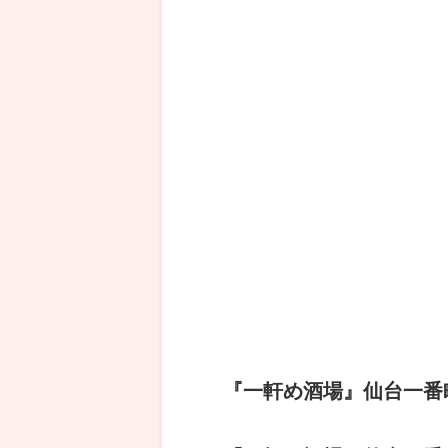
『一軒め酒場』仙台一番