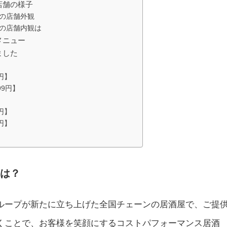
店舗の様子
の店舗外観
の店舗内観は
メニュー
ました
】
円】
99円】
円】
円】
とは？
ループが新たに立ち上げた全国チェーンの居酒屋で、ご提
くことで、お客様を笑顔にするコストパフォーマンス居酒