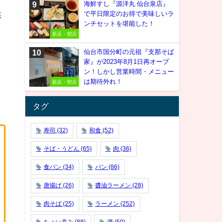
海鮮すし『源洋丸 仙台泉店』
供
で平日限定のお得で美味しいラ
ンチセットを堪能した！
新店・閉店
仙台市国分町の元祖『支那そば
家』が2023年8月1日再オープ
ン！しかし営業時間・メニュー
は期待外れ！
新店・閉店
タグ
寿司
(32)
和食
(52)
そば・うどん
(65)
肉
(36)
食パン
(34)
パン
(86)
唐揚げ
(26)
醬油ラーメン
(28)
肉そば
(25)
ラーメン
(252)