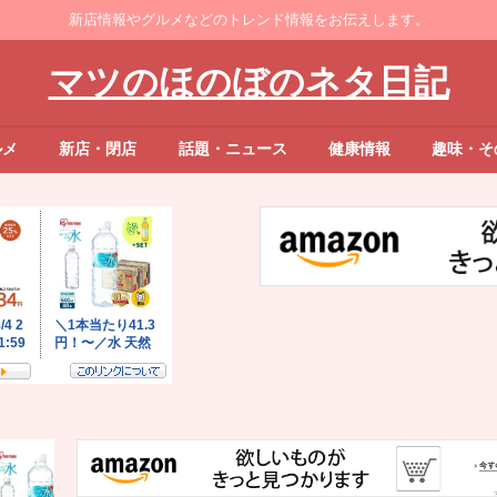
新店情報やグルメなどのトレンド情報をお伝えします。
マツのほのぼのネタ日記
ルメ
新店・閉店
話題・ニュース
健康情報
趣味・そ