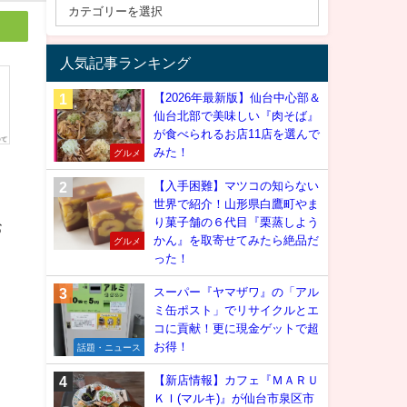
人気記事ランキング
【2026年最新版】仙台中心部＆
仙台北部で美味しい『肉そば』
が食べられるお店11店を選んで
みた！
グルメ
【入手困難】マツコの知らない
世界で紹介！山形県白鷹町やま
り菓子舗の６代目『栗蒸しよう
お
かん』を取寄せてみたら絶品だ
グルメ
った！
スーパー『ヤマザワ』の「アル
ミ缶ポスト」でリサイクルとエ
コに貢献！更に現金ゲットで超
お得！
話題・ニュース
【新店情報】カフェ『ＭＡＲＵ
ＫＩ(マルキ)』が仙台市泉区市