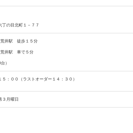
六丁の目北町１－７７
線荒井駅 徒歩１５分
線荒井駅 車で５分
0台）
１５：００（ラストオーダー１４：３０）
第３月曜日