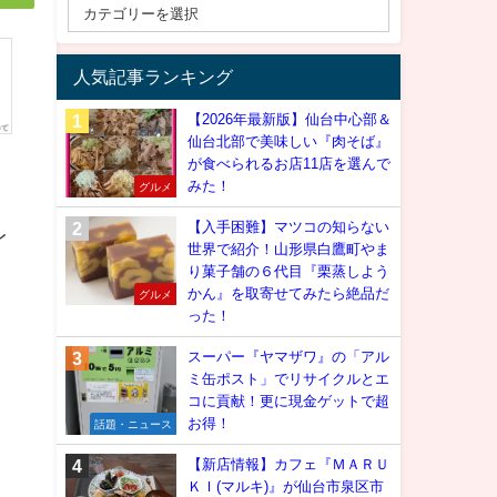
人気記事ランキング
【2026年最新版】仙台中心部＆
仙台北部で美味しい『肉そば』
が食べられるお店11店を選んで
みた！
グルメ
【入手困難】マツコの知らない
レ
世界で紹介！山形県白鷹町やま
り菓子舗の６代目『栗蒸しよう
かん』を取寄せてみたら絶品だ
グルメ
った！
スーパー『ヤマザワ』の「アル
ミ缶ポスト」でリサイクルとエ
コに貢献！更に現金ゲットで超
お得！
話題・ニュース
【新店情報】カフェ『ＭＡＲＵ
ＫＩ(マルキ)』が仙台市泉区市