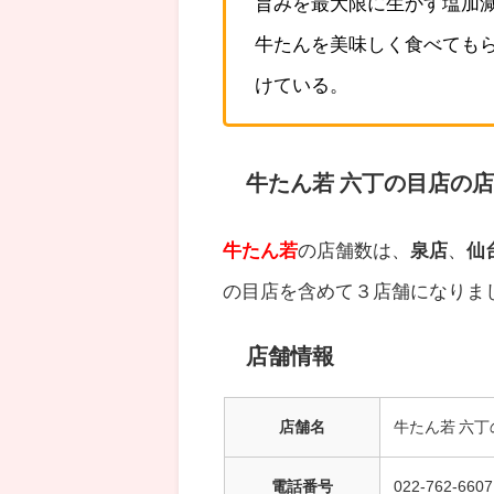
旨みを最大限に生かす塩加
牛たんを美味しく食べても
けている。
牛たん若 六丁の目店の
牛たん若
の店舗数は、
泉店
、
仙
の目店を含めて３店舗になりま
店舗情報
店舗名
牛たん若 六丁
電話番号
022-762-6607