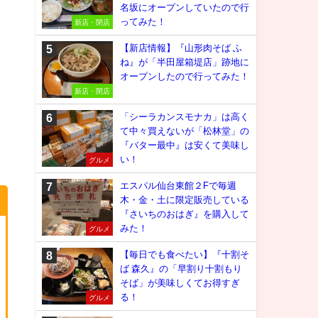
名坂にオープンしていたので行
ってみた！
新店・閉店
【新店情報】『山形肉そば ふ
ね』が「半田屋箱堤店」跡地に
オープンしたので行ってみた！
新店・閉店
「シーラカンスモナカ」は高く
て中々買えないが「松林堂」の
『バター最中』は安くて美味し
い！
グルメ
エスパル仙台東館２Fで毎週
木・金・土に限定販売している
『さいちのおはぎ』を購入して
みた！
グルメ
【毎日でも食べたい】『十割そ
ば 森久』の「早割り十割もり
そば」が美味しくてお得すぎ
る！
グルメ