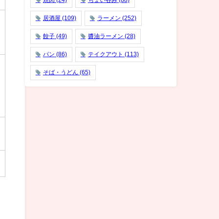
焼肉
(24)
ちょい吞み
(88)
居酒屋
(109)
ラーメン
(252)
餃子
(49)
醬油ラーメン
(28)
パン
(86)
テイクアウト
(113)
そば・うどん
(65)