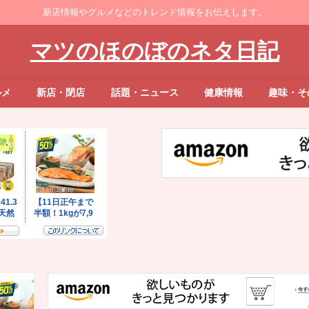
新店情報やグルメなどのトレンド情報をお伝えします。
マツのほのぼのネタ日記
ルメ
新店・閉店
話題・ニュース
健康情報
趣味・そ