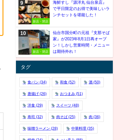
海鮮すし『源洋丸 仙台泉店』
で平日限定のお得で美味しいラ
ンチセットを堪能した！
新店・閉店
仙台市国分町の元祖『支那そば
家』が2023年8月1日再オープ
ン！しかし営業時間・メニュー
は期待外れ！
新店・閉店
タグ
丁
食パン
(34)
和食
(52)
酒
(50)
唐揚げ
(26)
おつまみ
(51)
洋食
(29)
スイーツ
(48)
寿司
(32)
肉そば
(25)
肉
(36)
味噌ラーメン
(28)
中華料理
(35)