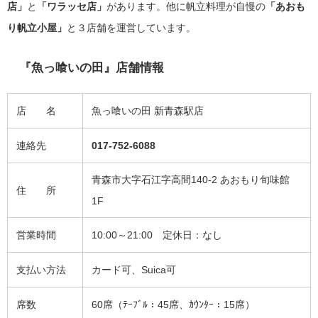
店」
と
「ワラッセ店」
があります。他に帆立料理が自慢の
「あおも
り帆立小屋」
と３店舗を運営しています。
『魚っ喰いの田』店舗情報
店 名
魚っ喰いの田 新青森駅店
連絡先
017-752-6088
青森市大字石江字高間140-2
あおもり旬味館
住 所
1F
営業時間
10:00～21:00 定休日：なし
支払い方法
カード可、
Suica可
席数
60席（ﾃｰﾌﾞﾙ：45席、ｶｳﾝﾀｰ：15席）