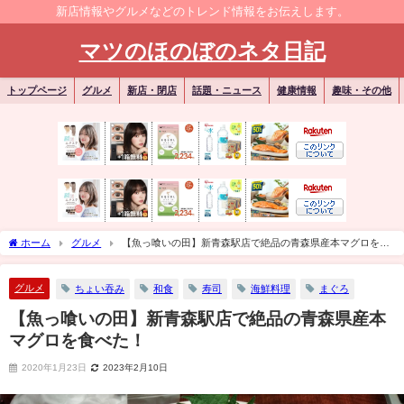
新店情報やグルメなどのトレンド情報をお伝えします。
マツのほのぼのネタ日記
トップページ
グルメ
新店・閉店
話題・ニュース
健康情報
趣味・その他
ホーム
グルメ
【魚っ喰いの田】新青森駅店で絶品の青森県産本マグロを食
べた！
グルメ
ちょい吞み
和食
寿司
海鮮料理
まぐろ
【魚っ喰いの田】新青森駅店で絶品の青森県産本
マグロを食べた！
2020年1月23日
2023年2月10日