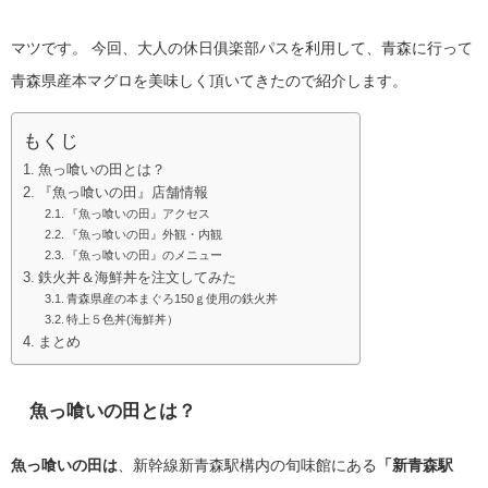
マツです。
今回、大人の休日俱楽部パスを利用して、青森に行って
青森県産本マグロを美味しく頂いてきたので紹介します。
もくじ
魚っ喰いの田とは？
『魚っ喰いの田』店舗情報
『魚っ喰いの田』アクセス
『魚っ喰いの田』外観・内観
『魚っ喰いの田』のメニュー
鉄火丼＆海鮮丼を注文してみた
青森県産の本まぐろ150ｇ使用の鉄火丼
特上５色丼(海鮮丼）
まとめ
魚っ喰いの田とは？
魚っ喰いの田は
、新幹線新青森駅構内の旬味館にある
「新青森駅