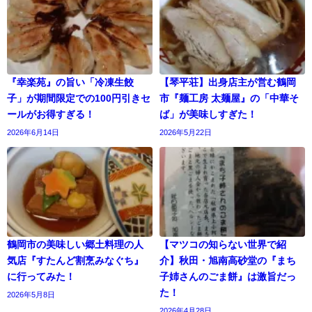
『幸楽苑』の旨い「冷凍生餃
【琴平荘】出身店主が営む鶴岡
子」が期間限定での100円引きセ
市『麺工房 太麺屋』の「中華そ
ールがお得すぎる！
ば」が美味しすぎた！
2026年6月14日
2026年5月22日
鶴岡市の美味しい郷土料理の人
【マツコの知らない世界で紹
気店『すたんど割烹みなぐち』
介】秋田・旭南高砂堂の『まち
に行ってみた！
子姉さんのごま餅』は激旨だっ
た！
2026年5月8日
2026年4月28日