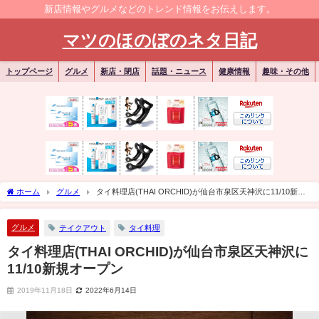
新店情報やグルメなどのトレンド情報をお伝えします。
マツのほのぼのネタ日記
トップページ
グルメ
新店・閉店
話題・ニュース
健康情報
趣味・その他
ホーム
グルメ
タイ料理店(THAI ORCHID)が仙台市泉区天神沢に11/10新規
オープン
グルメ
テイクアウト
タイ料理
タイ料理店(THAI ORCHID)が仙台市泉区天神沢に
11/10新規オープン
2019年11月18日
2022年6月14日