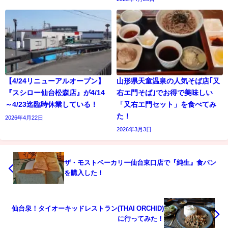
【4/24リニューアルオープン】
山形県天童温泉の人気そば店｢又
『スシロー仙台松森店』が4/14
右エ門そば｣でお得で美味しい
～4/23迄臨時休業している！
「又右エ門セット」を食べてみ
た！
2026年4月22日
2026年3月3日
ザ・モストベーカリー仙台東口店で『純生』食パン
を購入した！
仙台泉！タイオーキッドレストラン(THAI ORCHID)
に行ってみた！