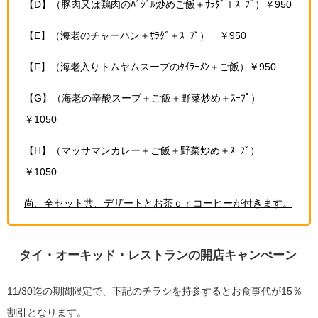
【D】（豚肉又は鶏肉のﾊﾞｼﾞﾙ炒めご飯＋ｻﾗﾀﾞ＋ｽｰﾌﾟ）￥950
【E】（海老のチャーハン＋ｻﾗﾀﾞ＋ｽｰﾌﾟ） ￥950
【F】（海老入りトムヤムスープのﾀｲﾗｰﾒﾝ＋ご飯）￥950
【G】（海老の辛酸スープ＋ご飯＋野菜炒め＋ｽｰﾌﾟ）
￥1050
【H】（マッサマンカレー＋ご飯＋野菜炒め＋ｽｰﾌﾟ）
￥1050
尚、全セット共、デザートとお茶ｏｒコーヒーが付きます。
タイ・オーキッド・レストランの開店キャンぺーン
11/30迄の期間限定で、下記のチラシを持参するとお食事代が15％
割引となります。