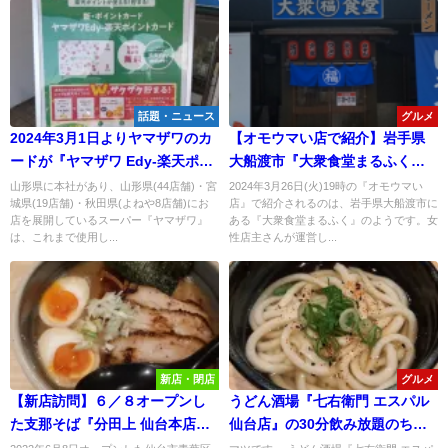
話題・ニュース
グルメ
2024年3月1日よりヤマザワのカ
【オモウマい店で紹介】岩手県
ードが『ヤマザワ Edy-楽天ポイ
大船渡市『大衆食堂まるふく』
ントカード』なってお得になる
の「鍋カツカレー」と鯛だし中
山形県に本社があり、山形県(44店舗)・宮
2024年3月26日(火)19時の『オモウマい
城県(19店舗)・秋田県(よねや8店舗)にお
店』で紹介されるのは、岩手県大船渡市に
らしい！
華そばが名物！
店を展開しているスーパー『ヤマザワ』
ある『大衆食堂まるふく』のようです。女
は、これまで使用し...
性店主さんが運営し...
新店・閉店
グルメ
【新店訪問】６／８オープンし
うどん酒場『七右衛門 エスパル
た支那そば『分田上 仙台本店』
仙台店』の30分飲み放題のちょ
の濃厚支那そばを食べてみた！
い飲みが最高に良かった！