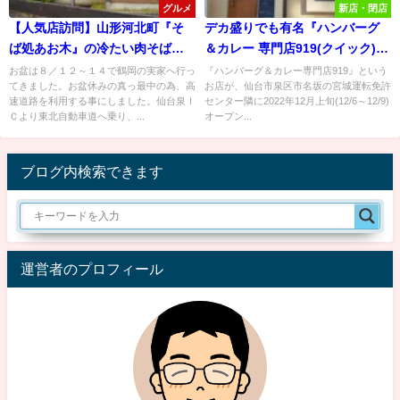
グルメ
新店・閉店
【人気店訪問】山形河北町『そ
デカ盛りでも有名『ハンバーグ
ば処あお木』の冷たい肉そばが
＆カレー 専門店919(クイック)』
旨すぎる！
が仙台市泉区に移転OPEN日決
お盆は８／１２～１４で鶴岡の実家へ行っ
『ハンバーグ＆カレー専門店919』という
てきました。お盆休みの真っ最中の為、高
お店が、仙台市泉区市名坂の宮城運転免許
定！
速道路を利用する事にしました。仙台泉Ｉ
センター隣に2022年12月上旬(12/6～12/9)
Ｃより東北自動車道へ乗り、...
オープン...
ブログ内検索できます
運営者のプロフィール