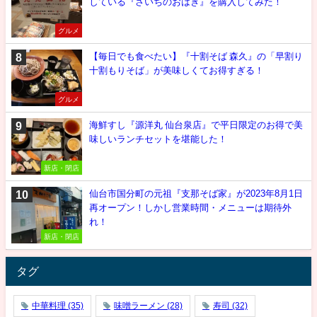
している『さいちのおはぎ』を購入してみた！
グルメ
【毎日でも食べたい】『十割そば 森久』の「早割り
十割もりそば」が美味しくてお得すぎる！
グルメ
海鮮すし『源洋丸 仙台泉店』で平日限定のお得で美
味しいランチセットを堪能した！
新店・閉店
仙台市国分町の元祖『支那そば家』が2023年8月1日
再オープン！しかし営業時間・メニューは期待外
れ！
新店・閉店
タグ
中華料理
(35)
味噌ラーメン
(28)
寿司
(32)