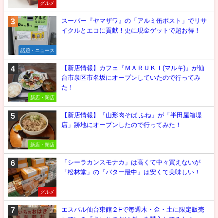
グルメ
スーパー『ヤマザワ』の「アルミ缶ポスト」でリサ
イクルとエコに貢献！更に現金ゲットで超お得！
話題・ニュース
【新店情報】カフェ『ＭＡＲＵＫＩ(マルキ)』が仙
台市泉区市名坂にオープンしていたので行ってみ
た！
新店・閉店
【新店情報】『山形肉そば ふね』が「半田屋箱堤
店」跡地にオープンしたので行ってみた！
新店・閉店
「シーラカンスモナカ」は高くて中々買えないが
「松林堂」の『バター最中』は安くて美味しい！
グルメ
エスパル仙台東館２Fで毎週木・金・土に限定販売