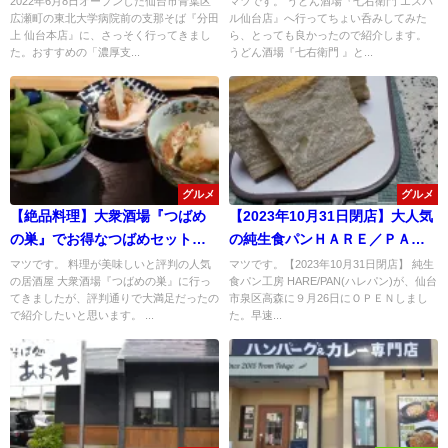
2022年6月8日オープンした仙台市青葉区
マツです。 うどん酒場『七右衛門 エスパ
広瀬町の東北大学病院前の支那そば『分田
ル仙台店』へ行ってちょい呑みしてみた
上 仙台本店』に、さっそく行ってきまし
ら、とっても良かったので紹介します。
た。おすすめの「濃厚支...
うどん酒場『七右衛門 』と...
グルメ
グルメ
【絶品料理】大衆酒場『つばめ
【2023年10月31日閉店】大人気
の巣』でお得なつばめセットを
の純生食パンＨＡＲＥ／ＰＡＮ
堪能！
(ハレパン)仙台泉店に行ってみ
マツです。 料理が美味しいと評判の人気
マツです。【2023年10月31日閉店】 純生
の居酒屋 大衆酒場『つばめの巣』に行っ
食パン工房 HARE/PAN(ハレパン)が、仙台
た！
てきましたが、評判通りで大満足だったの
市泉区高森に９月26日にＯＰＥＮしまし
で紹介したいと思います。 ...
た。早速...