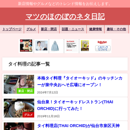
新店情報やグルメなどのトレンド情報をお伝えします。
マツのほのぼのネタ日記
トップページ
グルメ
新店・閉店
話題・ニュース
健康情報
趣味・その他
タイ料理の記事一覧
本格タイ料理『タイオーキッド』のキッチンカ
ーが泉中央おへそ広場にオープン！
新店・閉店
2024年7月12日
仙台泉！タイオーキッドレストラン(THAI
ORCHID)に行ってみた！
グルメ
2019年11月18日
タイ料理店(THAI ORCHID)が仙台市泉区天神