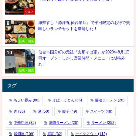
グルメ
海鮮すし『源洋丸 仙台泉店』で平日限定のお得で美
味しいランチセットを堪能した！
新店・閉店
仙台市国分町の元祖『支那そば家』が2023年8月1日
再オープン！しかし営業時間・メニューは期待外
れ！
新店・閉店
タグ
ちょい吞み
(88)
そば・うどん
(65)
醬油ラーメン
(28)
肉
(36)
酒
(50)
餃子
(49)
スイーツ
(48)
中華料理
(35)
味噌ラーメン
(28)
ラーメン
(252)
居酒屋
(109)
寿司
(32)
テイクアウト
(113)