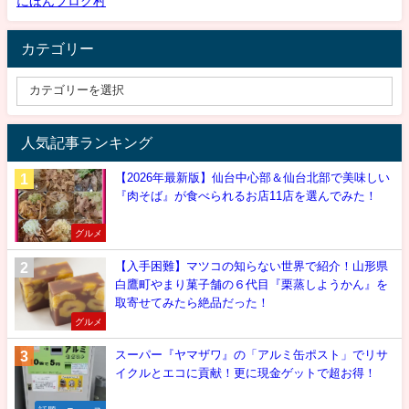
にほんブログ村
カテゴリー
人気記事ランキング
【2026年最新版】仙台中心部＆仙台北部で美味しい
『肉そば』が食べられるお店11店を選んでみた！
グルメ
【入手困難】マツコの知らない世界で紹介！山形県
白鷹町やまり菓子舗の６代目『栗蒸しようかん』を
取寄せてみたら絶品だった！
グルメ
スーパー『ヤマザワ』の「アルミ缶ポスト」でリサ
イクルとエコに貢献！更に現金ゲットで超お得！