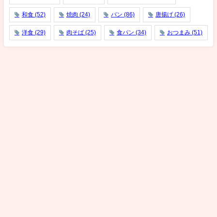
和食
(52)
焼肉
(24)
パン
(86)
唐揚げ
(26)
洋食
(29)
肉そば
(25)
食パン
(34)
おつまみ
(51)