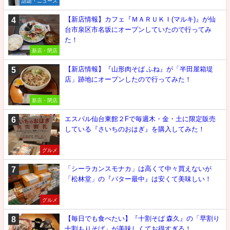
話題・ニュース
【新店情報】カフェ『ＭＡＲＵＫＩ(マルキ)』が仙
台市泉区市名坂にオープンしていたので行ってみ
た！
新店・閉店
【新店情報】『山形肉そば ふね』が「半田屋箱堤
店」跡地にオープンしたので行ってみた！
新店・閉店
エスパル仙台東館２Fで毎週木・金・土に限定販売
している『さいちのおはぎ』を購入してみた！
グルメ
「シーラカンスモナカ」は高くて中々買えないが
「松林堂」の『バター最中』は安くて美味しい！
グルメ
【毎日でも食べたい】『十割そば 森久』の「早割り
十割もりそば」が美味しくてお得すぎる！