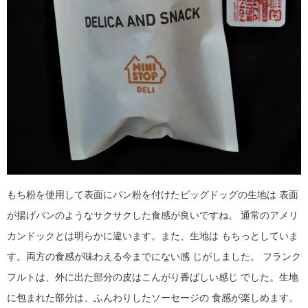
もち粉を使用して表面にパン粉を付けたビッグドッグの生地は
表面
が揚げパンのようなサクサクした食感が良いですね。
通常のアメリ
カンドックとは明らかに違います。また、生地は
もちっとしていま
す。両方の食感が味わえる今までにない感
じがしました。
フランク
フルトは、外に出た部分の皮はこんがり香ばしい感じ
でした。生地
に包まれた部分は、ふんわりしたソーセージの
食感が楽しめます。