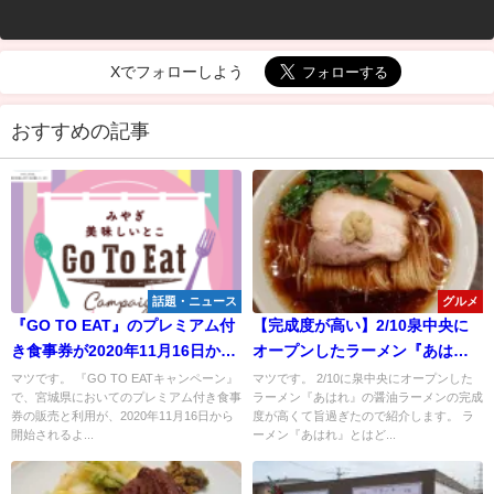
Xでフォローしよう
おすすめの記事
話題・ニュース
グルメ
『GO TO EAT』のプレミアム付
【完成度が高い】2/10泉中央に
き食事券が2020年11月16日から
オープンしたラーメン『あは
販売！
れ』の醤油ラーメンは旨過ぎ
マツです。 『GO TO EATキャンペーン』
マツです。 2/10に泉中央にオープンした
で、宮城県においてのプレミアム付き食事
ラーメン『あはれ』の醤油ラーメンの完成
る！
券の販売と利用が、2020年11月16日から
度が高くて旨過ぎたので紹介します。 ラ
開始されるよ...
ーメン『あはれ』とはど...