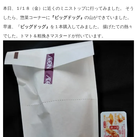
本日、１/１８（金）に近くのミニストップに行ってみました。
そう
したら、惣菜コーナーに
『ビッグドッグ』
の山ができていました。
早速、『
ビッグドッグ』
を１本購入してみました。
揚げたての熱々
でした。トマト＆粗挽きマスタードが付いています。