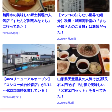
鶴岡市の美味しい郷土料理の人
【マツコの知らない世界で紹
気店『すたんど割烹みなぐち』
介】秋田・旭南高砂堂の『まち
に行ってみた！
子姉さんのごま餅』は激旨だっ
た！
2026年5月8日
2026年4月28日
【4/24リニューアルオープン】
山形県天童温泉の人気そば店｢又
『スシロー仙台松森店』が4/14
右エ門そば｣でお得で美味しい
～4/23迄臨時休業している！
「又右エ門セット」を食べてみ
た！
2026年4月22日
2026年3月3日