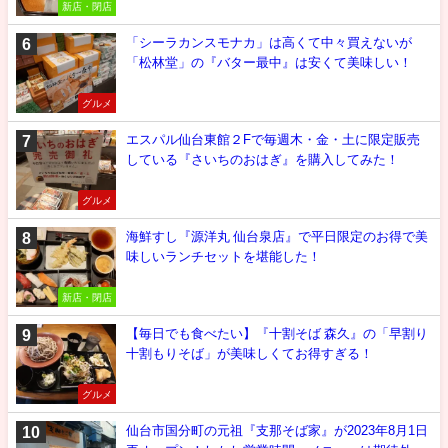
新店・閉店
「シーラカンスモナカ」は高くて中々買えないが
「松林堂」の『バター最中』は安くて美味しい！
グルメ
エスパル仙台東館２Fで毎週木・金・土に限定販売
している『さいちのおはぎ』を購入してみた！
グルメ
海鮮すし『源洋丸 仙台泉店』で平日限定のお得で美
味しいランチセットを堪能した！
新店・閉店
【毎日でも食べたい】『十割そば 森久』の「早割り
十割もりそば」が美味しくてお得すぎる！
グルメ
仙台市国分町の元祖『支那そば家』が2023年8月1日