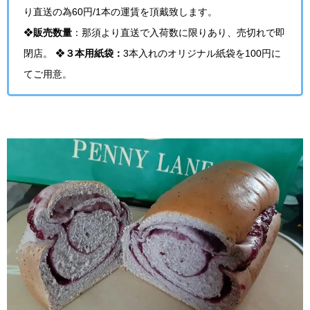
り直送の為60円/1本の運賃を頂戴致します。
❖
販売数量
：那須より
直送で入荷数に限りあり、売切れで即
閉店。
❖
３本用紙袋：
3本入れのオリジナル紙袋を
100円
に
てご用意。