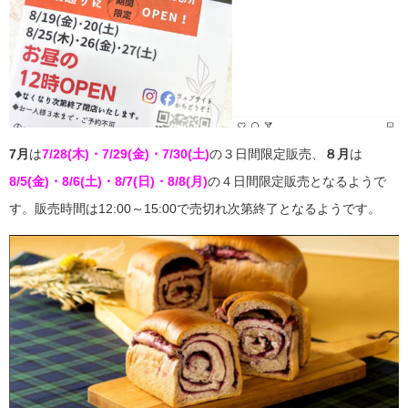
7月
は
7/28(木)・7/29(金)・7/30(土)
の３日間限定販売、
８月
は
8/5(金)・8/6(土)・8/7(日)・8/8(月)
の４日間限定販売となるようで
す。販売時間は12:00～15:00で売切れ次第終了となるようです。