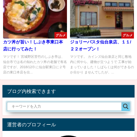
グルメ
グルメ
カツ丼が旨い！しぶき亭東口本
ジョリーパスタ仙台泉店、１１/
店に行ってみた！
２２オープン！
マツです！ 宮城野区苦竹のしぶき亭は、
マツです。 カインズ仙台泉店と同じ敷地
仙台市では名の知れたカツ丼の老舗で有名
内に何やら、建物が立つようで 工事が始
店ですが、2018/12/3 に仙台駅東口に２号
まっていました！しばらくは何ができるの
店の東口本店を出...
か分かり ませんでしたが、...
ブログ内検索できます
運営者のプロフィール