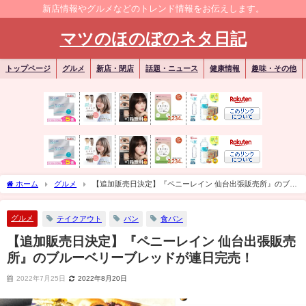
新店情報やグルメなどのトレンド情報をお伝えします。
マツのほのぼのネタ日記
トップページ
グルメ
新店・閉店
話題・ニュース
健康情報
趣味・その他
ホーム
グルメ
【追加販売日決定】『ペニーレイン 仙台出張販売所』のブル
ーベリーブレッドが連日完売！
グルメ
テイクアウト
パン
食パン
【追加販売日決定】『ペニーレイン 仙台出張販売
所』のブルーベリーブレッドが連日完売！
2022年7月25日
2022年8月20日