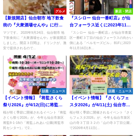
グルメ
新店・閉店
【新規開店】仙台朝市 地下飲食
『スシロー 仙台一番町店』が仙
街の『大衆酒場せんや』に行っ
台フォーラス近くに2023年11月
てみた！
16日(木)オープンしたので早速行
マツです。 2020年9月24日、仙台朝市 地
『スシロー 仙台一番町店』が仙台市青葉
下飲食街に『大衆酒場せんや』が新規開店
区一番町３丁目の仙台フォーラスの向かい
ってみた！
しました。開店３日間は、ドリンクが、激
側にある「ベルモーズビル」 B1Fに2023
安で提供されるので...
年11月16日(木...
話題・ニュース
話題・ニュース
【イベント情報】『将監さくら
【イベント情報】『さくらフェ
祭り2026』が4/12(日)に将監ふ
スタ2026』が4/11(土) 仙台市泉
れあい公園で開催予定！
区山の寺３丁目公園で開催予
桜が咲く季節に開催されるイベント『将監
桜が咲く季節に開催されるイベント『さく
さくら祭り2026』が、今年も仙台市泉区
らフェスタ2026』が、今年も仙台市泉区
定！
将監8-1-18の「将監ふれあい公園(将監市
山の寺３丁目３２の「山の寺３丁目公園」
民センター)」で2...
で2026年4月11日(...