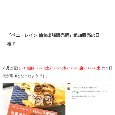
『
ペニーレイン 仙台出張販売所
』追加販売の日
程？
８月
は更に
8/19(金)・8/20(土)・8/25(木)・8/26(金)・8/27(土)
の５日
間が追加となったようです。