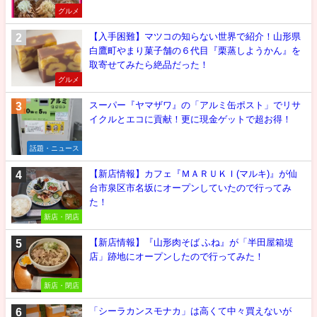
グルメ
【入手困難】マツコの知らない世界で紹介！山形県
白鷹町やまり菓子舗の６代目『栗蒸しようかん』を
取寄せてみたら絶品だった！
グルメ
スーパー『ヤマザワ』の「アルミ缶ポスト」でリサ
イクルとエコに貢献！更に現金ゲットで超お得！
話題・ニュース
【新店情報】カフェ『ＭＡＲＵＫＩ(マルキ)』が仙
台市泉区市名坂にオープンしていたので行ってみ
た！
新店・閉店
【新店情報】『山形肉そば ふね』が「半田屋箱堤
店」跡地にオープンしたので行ってみた！
新店・閉店
「シーラカンスモナカ」は高くて中々買えないが