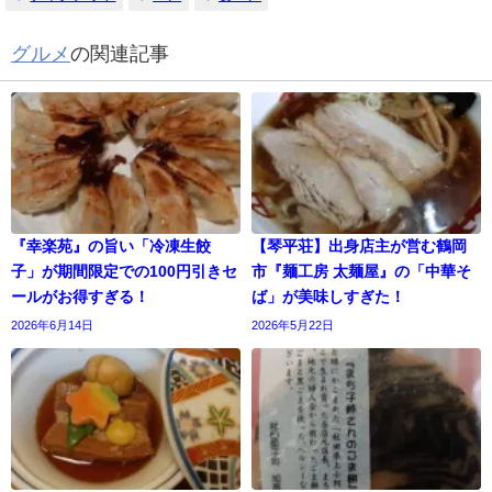
グルメ
の関連記事
『幸楽苑』の旨い「冷凍生餃
【琴平荘】出身店主が営む鶴岡
子」が期間限定での100円引きセ
市『麺工房 太麺屋』の「中華そ
ールがお得すぎる！
ば」が美味しすぎた！
2026年6月14日
2026年5月22日