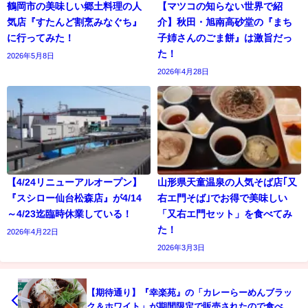
鶴岡市の美味しい郷土料理の人
【マツコの知らない世界で紹
気店『すたんど割烹みなぐち』
介】秋田・旭南高砂堂の『まち
に行ってみた！
子姉さんのごま餅』は激旨だっ
た！
2026年5月8日
2026年4月28日
【4/24リニューアルオープン】
山形県天童温泉の人気そば店｢又
『スシロー仙台松森店』が4/14
右エ門そば｣でお得で美味しい
～4/23迄臨時休業している！
「又右エ門セット」を食べてみ
た！
2026年4月22日
2026年3月3日
【期待通り】『幸楽苑』の「カレーらーめんブラッ
ク＆ホワイト」が期間限定で販売されたので食べて