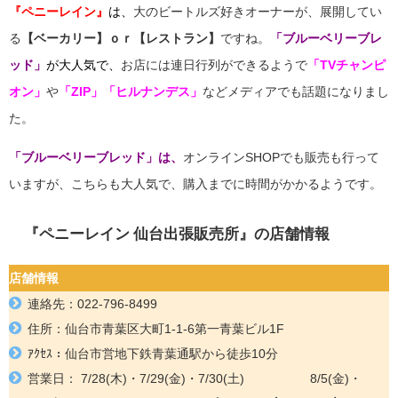
『ペニーレイン』
は、
大のビートルズ好きオーナーが、展開してい
る
【ベーカリー】ｏｒ【レストラン】
ですね。
「ブルーベリーブレ
ッド」
が大人気で、
お店には連日行列ができるようで
「TVチャンピ
オン」
や
「ZIP」
「ヒルナンデス」
などメディアでも話題になりまし
た。
「ブルーベリーブレッド」は、
オンラインSHOPでも販売も行って
いますが、こちらも大人気で、購入までに時間がかかるようです。
『ペニーレイン 仙台出張販売所』
の店舗情報
店舗情報
連絡先：
022-796-8499
住所：
仙台市青葉区大町1-1-6第一青葉ビル1F
ｱｸｾｽ：仙台市営地下鉄青葉通駅
から徒歩10分
営業日：
7/28(木)・7/29(金)・7/30(土)
8/5(金)・