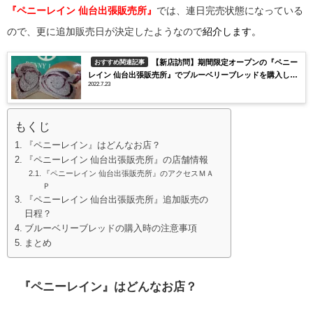
『ペニーレイン 仙台出張販売所』
では、連日完売状態
になっている
ので、更に追加販売日が決定したようなので
紹介します。
【新店訪問】期間限定オープンの『ペニー
おすすめ関連記事
レイン 仙台出張販売所』でブルーベリーブレッドを購入した
2022.7.23
ら激旨だった！
もくじ
『ペニーレイン』はどんなお店？
『ペニーレイン 仙台出張販売所』の店舗情報
『ペニーレイン 仙台出張販売所』のアクセスＭＡ
Ｐ
『ペニーレイン 仙台出張販売所』追加販売の
日程？
ブルーベリーブレッドの購入時の注意事項
まとめ
『ペニーレイン』
はどんなお店？