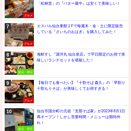
「松林堂」の『バター最中』は安くて美味しい！
グルメ
エスパル仙台東館２Fで毎週木・金・土に限定販売
している『さいちのおはぎ』を購入してみた！
グルメ
海鮮すし『源洋丸 仙台泉店』で平日限定のお得で美
味しいランチセットを堪能した！
新店・閉店
【毎日でも食べたい】『十割そば 森久』の「早割り
十割もりそば」が美味しくてお得すぎる！
グルメ
仙台市国分町の元祖『支那そば家』が2023年8月1日
再オープン！しかし営業時間・メニューは期待外
れ！
新店・閉店