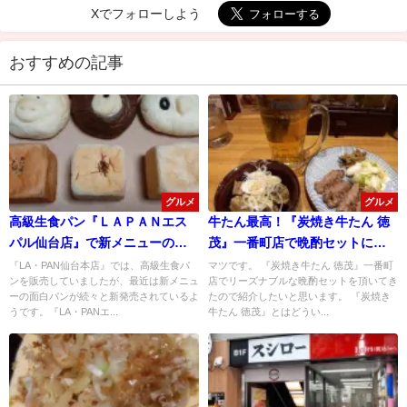
Xでフォローしよう
おすすめの記事
グルメ
グルメ
高級生食パン『ＬＡＰＡＮエス
牛たん最高！『炭焼き牛たん 徳
パル仙台店』で新メニューの面
茂』一番町店で晩酌セットに感
白パンが続々販売されていたの
激！
『LA・PAN仙台本店』では、高級生食パ
マツです。 『炭焼き牛たん 徳茂』一番町
ンを販売していましたが、最近は新メニュ
店でリーズナブルな晩酌セットを頂いてき
で買ってみた！
ーの面白パンが続々と新発売されているよ
たので紹介したいと思います。 『炭焼き
うです。『LA・PANエ...
牛たん 徳茂』とはどうい...