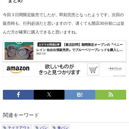
まとめ
今回３日間限定販売でしたが、即刻完売となったようです。次回の
販売時も、行列必須だと思いますので、遅くても開店30分前には並
んだ方が確実に購入できると思いますね。
【新店訪問】期間限定オープンの『ペニー
おすすめ関連記事
レイン 仙台出張販売所』でブルーベリーブレッドを購入した
2022.7.23
ら激旨だった！
関連キーワード
テイクアウト
パン
食パン