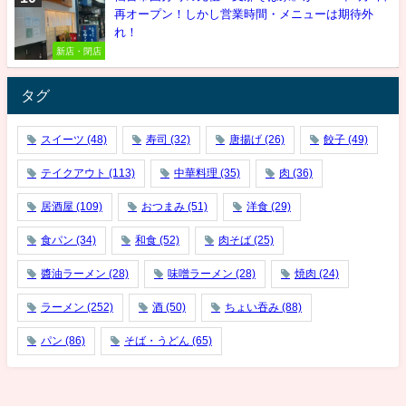
再オープン！しかし営業時間・メニューは期待外
れ！
新店・閉店
タグ
スイーツ
(48)
寿司
(32)
唐揚げ
(26)
餃子
(49)
テイクアウト
(113)
中華料理
(35)
肉
(36)
居酒屋
(109)
おつまみ
(51)
洋食
(29)
食パン
(34)
和食
(52)
肉そば
(25)
醬油ラーメン
(28)
味噌ラーメン
(28)
焼肉
(24)
ラーメン
(252)
酒
(50)
ちょい吞み
(88)
パン
(86)
そば・うどん
(65)