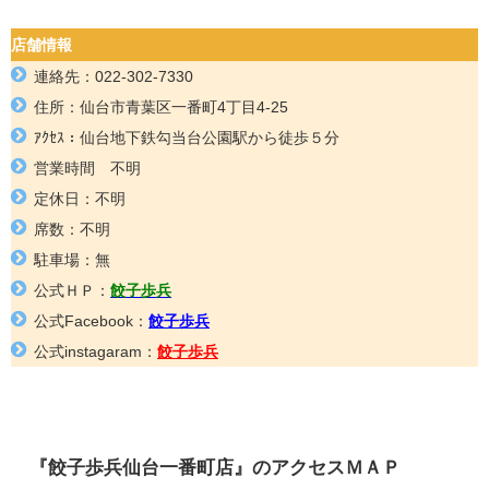
店舗情報
連絡先：
022-302-7330
住所：
仙台市青葉区一番町4丁目4-25
ｱｸｾｽ：仙台地下鉄勾当台公園
駅から徒歩５分
営業時間 不明
定休日：不明
席数：不明
駐車場：無
公式ＨＰ：
餃子歩兵
公式Facebook：
餃子歩兵
公式instagaram：
餃子歩兵
『餃子歩兵仙台一番町店』のアクセスＭＡＰ