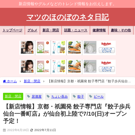
新店情報やグルメなどのトレンド情報をお伝えします。
マツのほのぼのネタ日記
トップページ
グルメ
新店・閉店
話題・ニュース
健康情報
趣味・その他
ホーム
新店・閉店
【新店情報】京都・祇園発 餃子専門店『餃子歩兵仙台一
番町店』が仙台初上陸で7/10(日)オープン予定！
新店・閉店
居酒屋
ちょい吞み
餃子
ビール
【新店情報】京都・祇園発 餃子専門店『餃子歩兵
仙台一番町店』が仙台初上陸で7/10(日)オープン
予定！
2022年6月18日
2022年7月11日