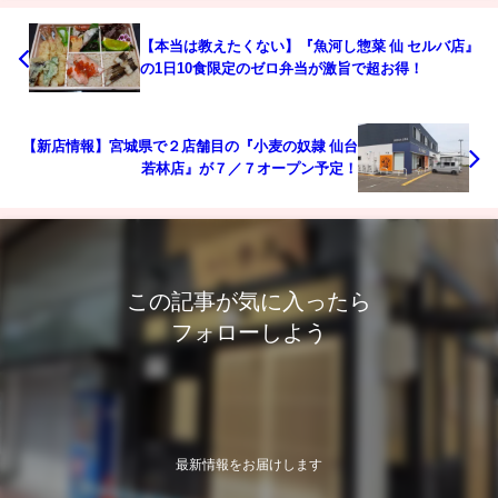
【本当は教えたくない】『魚河し惣菜 仙 セルバ店』
の1日10食限定のゼロ弁当が激旨で超お得！
【新店情報】宮城県で２店舗目の『小麦の奴隷 仙台
若林店』が７／７オープン予定！
この記事が気に入ったら
フォローしよう
最新情報をお届けします