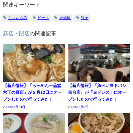
関連キーワード
ちょい吞み
ビール
居酒屋
餃子
新店・閉店
の関連記事
【新店情報】『らーめん一品堂
【新店情報】『魚べいヨドバシ
六丁の目店』が２月12日にオー
仙台店』が「ヨドレス」にオー
プンしたので行ってみた！
プンしたので行ってみた！
2026年3月24日
2026年2月8日