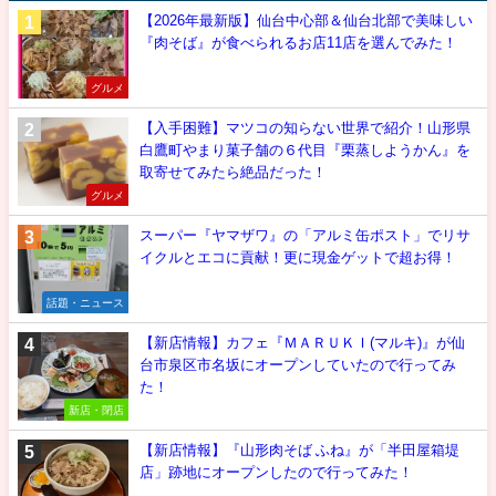
【2026年最新版】仙台中心部＆仙台北部で美味しい
『肉そば』が食べられるお店11店を選んでみた！
グルメ
【入手困難】マツコの知らない世界で紹介！山形県
白鷹町やまり菓子舗の６代目『栗蒸しようかん』を
取寄せてみたら絶品だった！
グルメ
スーパー『ヤマザワ』の「アルミ缶ポスト」でリサ
イクルとエコに貢献！更に現金ゲットで超お得！
話題・ニュース
【新店情報】カフェ『ＭＡＲＵＫＩ(マルキ)』が仙
台市泉区市名坂にオープンしていたので行ってみ
た！
新店・閉店
【新店情報】『山形肉そば ふね』が「半田屋箱堤
店」跡地にオープンしたので行ってみた！