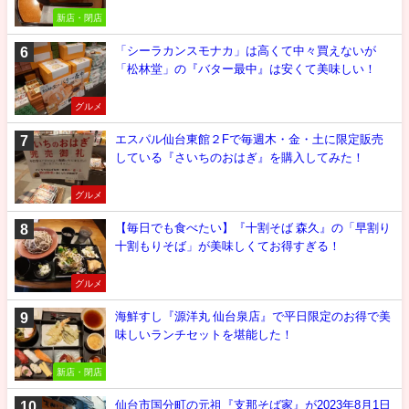
新店・閉店
「シーラカンスモナカ」は高くて中々買えないが
「松林堂」の『バター最中』は安くて美味しい！
グルメ
エスパル仙台東館２Fで毎週木・金・土に限定販売
している『さいちのおはぎ』を購入してみた！
グルメ
【毎日でも食べたい】『十割そば 森久』の「早割り
十割もりそば」が美味しくてお得すぎる！
グルメ
海鮮すし『源洋丸 仙台泉店』で平日限定のお得で美
味しいランチセットを堪能した！
新店・閉店
仙台市国分町の元祖『支那そば家』が2023年8月1日