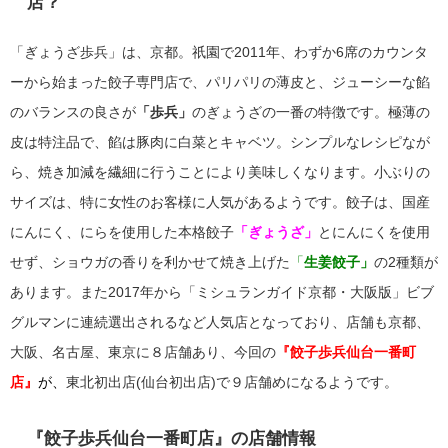
店？
「ぎょうざ歩兵」は、京都。祇園で2011年、わずか6席のカウンタ
ーから始まった餃子専門店で、
パリパリの薄皮と、ジューシーな餡
のバランスの良さが
「歩兵」
のぎょうざの一番の特徴です。極薄の
皮は特注品で、餡は豚肉に白菜とキャベツ。シンプルなレシピなが
ら、焼き加減を繊細に行うことにより美味しくなります。小ぶりの
サイズは、特に女性のお客様に人気があるようです。餃子は、
国産
にんにく、にらを使用した本格餃子
「ぎょうざ」
とにんにくを使用
せず、ショウガの香りを利かせて焼き上げた
「
生姜餃子」
の
2種類が
あります。また
2017年から「ミシュランガイド京都・大阪版」ビブ
グルマンに連続選出されるなど人気店となっており、店舗も京都、
大阪、名古屋、東京に８店舗あり、今回の
『餃子歩兵仙台一番町
店』
が、
東北初出店(仙台初出店)で９店舗めになるようです。
『餃子歩兵仙台一番町店』の店舗情報