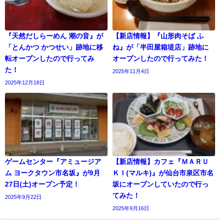
『天然だしらーめん 潮の音』が
【新店情報】『山形肉そば ふ
「とんかつ かつせい」跡地に移
ね』が「半田屋箱堤店」跡地に
転オープンしたので行ってみ
オープンしたので行ってみた！
た！
2025年11月4日
2025年12月18日
ゲームセンター『アミュージア
【新店情報】カフェ『ＭＡＲＵ
ム ヨークタウン市名坂』が9月
ＫＩ(マルキ)』が仙台市泉区市名
27日(土)オープン予定！
坂にオープンしていたので行っ
てみた！
2025年9月22日
2025年9月16日