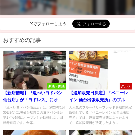
Xでフォローしよう
おすすめの記事
新店・閉店
グルメ
【新店情報】『魚べいヨドバシ
【追加販売日決定】『ペニーレ
仙台店』が「ヨドレス」にオー
イン 仙台出張販売所』のブルー
プンしたので行ってみた！
ベリーブレッドが連日完売！
『魚べいヨドバシ仙台店』は、2026年1月
大人気のブルーベリーブレッドを期間限定
30日(金)にJR仙台駅東口のヨドバシ仙台
販売している『ペニーレイン 仙台出張販
第1ビル6階にオープンした回転しない回
売所』では、連日完売状態になったよう
転寿司店です。全席...
で、追加販売日が決定したよう...