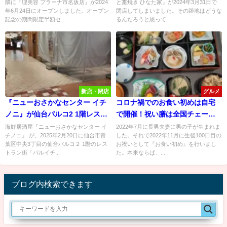
隣に『理美容 プラーナ市名坂店』が2024
と藁焼き ひなた家』が2024年3月31日で
る！
年6月24日にオープンしました。オープン
閉店してしまいました。その跡地はどうな
記念の期間限定半額セ...
るんだろうと思って...
新店・閉店
グルメ
『ニューおさかなセンター イチ
コロナ禍でのお食い初めは自宅
ノニ』が仙台パルコ2 1階レスト
で開催！祝い膳は全国チェーン
ラン街パルイチに2月20日オープ
の『仕出し割烹しげよし』を利
海鮮居酒屋『ニューおさかなセンター イ
2022年7月に長男夫妻に男の子が生まれま
チノニ』 が、2025年2月20日に仙台市青
した。それで2022年11月に生後100日目の
ン予定！
用してみた！
葉区中央3丁目の仙台パルコ２ 1階のレス
お祝いとして『お食い初め』を行いまし
トラン街「パルイチ...
た。本来ならば、...
ブログ内検索できます