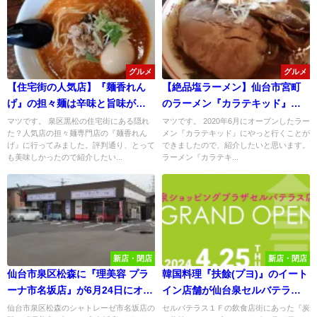
グルメ
グルメ
【住宅街の人気店】『麺香れん
【絶品塩ラーメン】仙台市宮町
げ』の担々麺は辛味と旨味が絶
のラーメン『カラテキッド』へ
妙なバランスで激旨だった！
いってみた！
マツです。 泉区黒松の住宅街にある隠れ
マツです。 2020年6月にオープンしたラー
た？人気店の担々麺専門店の『麺香れん
メン『カラテキッド』にやっと行くことが
げ』に行ってみました。評判通り、とって
できましたので、紹介したいと思います。
も美味しかったので紹介したい...
ラーメン『カラテキ...
新店・閉店
新店・閉店
仙台市泉区松森に『理美容 プラ
韓国料理『扶餘(プヨ)』のイート
ーナ市名坂店』が6月24日にオー
イン店舗が仙台泉セルバテラス
プン！半額セールがお得すぎ
に4/25グランドオープン！
仙台市泉区松森のシャトレーゼ市名坂店の
セルバテラス１Ｆの飲食店街にあった『炭