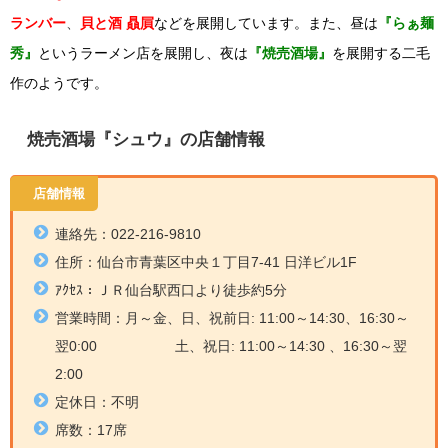
ランバー
、
貝と酒 贔屓
などを展開しています。また、昼は
『らぁ麺
秀』
というラーメン店を展開し、夜は
『焼売酒場』
を展開する二毛
作のようです。
焼売酒場『シュウ』の店舗情報
店舗情報
連絡先：
022-216-9810
住所：
仙台市青葉区中央１丁目7-41 日洋ビル1F
ｱｸｾｽ：
ＪＲ仙台駅西口より徒歩約5分
営業時間：
月～金、日、祝前日: 11:00～14:30、16:30～
翌0:00
土、祝日: 11:00～14:30 、16:30～翌
2:00
定休日：不明
席数：
17席