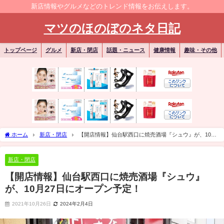
新店情報やグルメなどのトレンド情報をお伝えします。
マツのほのぼのネタ日記
トップページ
グルメ
新店・閉店
話題・ニュース
健康情報
趣味・その他
ホーム
新店・閉店
【開店情報】仙台駅西口に焼売酒場『シュウ』が、10月
27日にオープン予定！
新店・閉店
【開店情報】仙台駅西口に焼売酒場『シュウ』
が、10月27日にオープン予定！
2021年10月26日
2024年2月4日