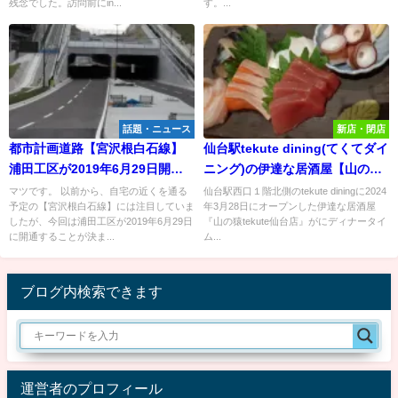
残念でした。訪問前にin...
す。...
話題・ニュース
新店・閉店
都市計画道路【宮沢根白石線】
仙台駅tekute dining(てくてダイ
浦田工区が2019年6月29日開
ニング)の伊達な居酒屋【山の猿
通！
tekute仙台店】に行ってみた！
マツです。 以前から、自宅の近くを通る
仙台駅西口１階北側のtekute diningに2024
予定の【宮沢根白石線】には注目していま
年3月28日にオープンした伊達な居酒屋
したが、今回は浦田工区が2019年6月29日
『山の猿tekute仙台店』がにディナータイ
に開通することが決ま...
ム...
ブログ内検索できます
運営者のプロフィール