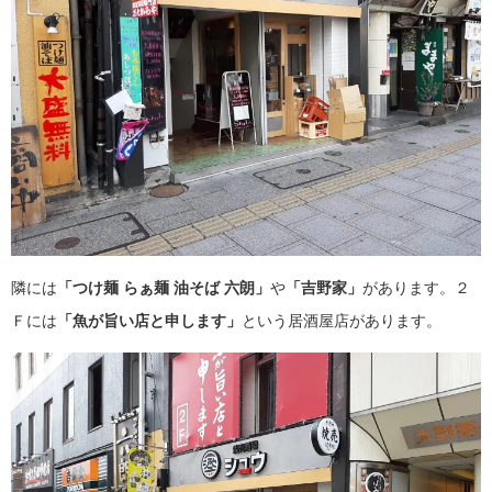
隣には
「つけ麺 らぁ麺 油そば 六朗」
や
「吉野家」
があります。２
Ｆには
「魚が旨い店と申します」
という居酒屋店があります。