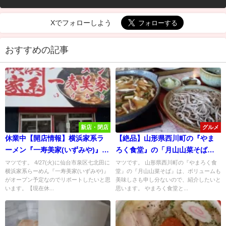
Xでフォローしよう
おすすめの記事
新店・閉店
グルメ
休業中【開店情報】横浜家系ラ
【絶品】山形県西川町の『やま
ーメン『一寿美家(いずみや)』が
ろく食堂』の「月山山菜そば」
4/27オープン！開店記念8日間ラ
は、ボリューム満点で旨すぎ
マツです。 4/27(火)に仙台市泉区七北田に
マツです。 山形県西川町の『やまろく食
横浜家系らーめん『一寿美家(いずみや)』
堂』の『月山山菜そば』は、ボリュームも
ーメン100円で提供！
る！
がオープン予定なのでリポートしたいと思
美味しさも申し分ないので、紹介したいと
います。【現在休...
思います。 やまろく食堂と...