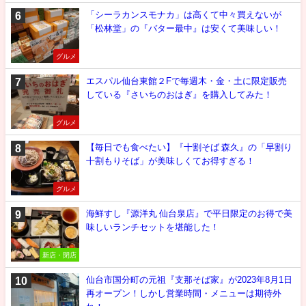
「シーラカンスモナカ」は高くて中々買えないが
「松林堂」の『バター最中』は安くて美味しい！
グルメ
エスパル仙台東館２Fで毎週木・金・土に限定販売
している『さいちのおはぎ』を購入してみた！
グルメ
【毎日でも食べたい】『十割そば 森久』の「早割り
十割もりそば」が美味しくてお得すぎる！
グルメ
海鮮すし『源洋丸 仙台泉店』で平日限定のお得で美
味しいランチセットを堪能した！
新店・閉店
仙台市国分町の元祖『支那そば家』が2023年8月1日
再オープン！しかし営業時間・メニューは期待外