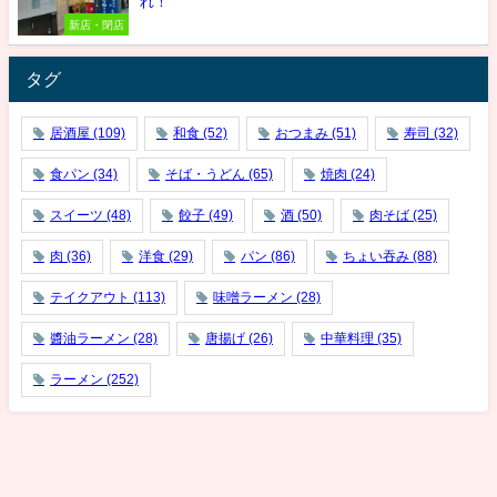
れ！
新店・閉店
タグ
居酒屋
(109)
和食
(52)
おつまみ
(51)
寿司
(32)
食パン
(34)
そば・うどん
(65)
焼肉
(24)
スイーツ
(48)
餃子
(49)
酒
(50)
肉そば
(25)
肉
(36)
洋食
(29)
パン
(86)
ちょい吞み
(88)
テイクアウト
(113)
味噌ラーメン
(28)
醬油ラーメン
(28)
唐揚げ
(26)
中華料理
(35)
ラーメン
(252)