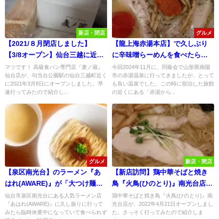
新店・閉店
グルメ
【2021/８月閉店しました】
【龍上海赤湯本店】で久しぶり
【3/8オープン】仙台三越に近い
に辛味噌らーめんを食べたら間
高級食パン専門店『 麦ノ蔵 』仙
違いない美味しさだったが、激
マツです！ 高級食パン専門店『麦ノ蔵』
今回2024年11月に、同級会で山形県南陽
仙台店が、勾当台公園駅の仙台三越町近く
市の赤湯温泉に行ってきましたが、とって
台店に行ってみた！
混みだった！
に2021年3月8日にオープンしました。早
も良い温泉でした。この時に宿泊した旅館
速行ってみたので紹介し...
の近くにある「赤湯から...
グルメ
新店・閉店
【泉区南光台】のラーメン『あ
【新店訪問】鶏中華そばと焼き
はれ(AWARE)』が「大つけ麺
鳥『火鳥(ひのとり)』南光台店に
博」出場の為10/27～11/11迄臨
行ってみた！
仙台市泉区南光台にある人気ラーメン店
鶏中華そばと焼き鳥『火鳥(ひのとり)』南
『あはれ(AWARE)』に久し振りに行って
光台店が、2022年4月21日オープンしまし
時休業中！
みたら臨時休業中になっていて食べられず
た。さっそく行ってみたので紹介しま