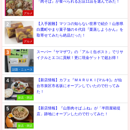
『肉そば』が食べられるお店11店を選んでみた！
グルメ
【入手困難】マツコの知らない世界で紹介！山形県
白鷹町やまり菓子舗の６代目『栗蒸しようかん』を
取寄せてみたら絶品だった！
グルメ
スーパー『ヤマザワ』の「アルミ缶ポスト」でリサ
イクルとエコに貢献！更に現金ゲットで超お得！
話題・ニュース
【新店情報】カフェ『ＭＡＲＵＫＩ(マルキ)』が仙
台市泉区市名坂にオープンしていたので行ってみ
た！
新店・閉店
【新店情報】『山形肉そば ふね』が「半田屋箱堤
店」跡地にオープンしたので行ってみた！
新店・閉店