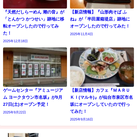
『天然だしらーめん 潮の音』が
【新店情報】『山形肉そば ふ
「とんかつ かつせい」跡地に移
ね』が「半田屋箱堤店」跡地に
転オープンしたので行ってみ
オープンしたので行ってみた！
た！
2025年11月4日
2025年12月18日
ゲームセンター『アミュージア
【新店情報】カフェ『ＭＡＲＵ
ム ヨークタウン市名坂』が9月
ＫＩ(マルキ)』が仙台市泉区市名
27日(土)オープン予定！
坂にオープンしていたので行っ
てみた！
2025年9月22日
2025年9月16日