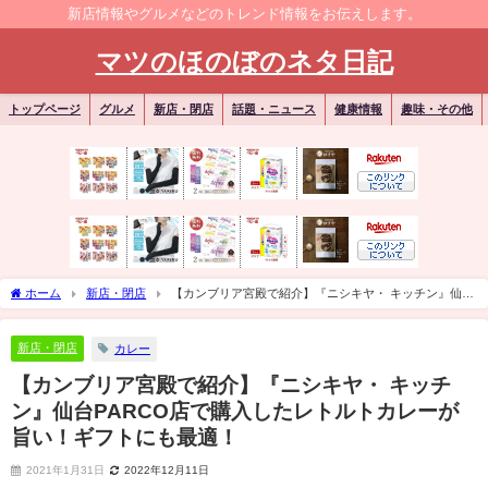
新店情報やグルメなどのトレンド情報をお伝えします。
マツのほのぼのネタ日記
トップページ
グルメ
新店・閉店
話題・ニュース
健康情報
趣味・その他
ホーム
新店・閉店
【カンブリア宮殿で紹介】『ニシキヤ・ キッチン』仙台
PARCO店で購入したレトルトカレーが旨い！ギフトにも最適！
新店・閉店
カレー
【カンブリア宮殿で紹介】『ニシキヤ・ キッチ
ン』仙台PARCO店で購入したレトルトカレーが
旨い！ギフトにも最適！
2021年1月31日
2022年12月11日