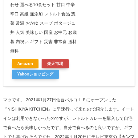
わせ 選べる10食セット 甘口 中辛
辛口 高級 無添加 レトルト食品 惣
菜 常温 おかゆ スープ ポタージュ
丼 人気 美味しい 国産 お中元 お歳
暮 内祝い ギフト 災害 非常食 送料
無料
Amazon
楽天市場
Yahooショッピング
マツです。
2021年1月27日仙台パルコ１Ｆにオープンした
『NISHIKIYA KITCHEN』に早速行って来たので紹介します。イート
インは利用できなかったのですが、レトルトカレーを購入して自宅
で食べたら美味しかったです。自分で食べるのも良いですが、ギフ
トでも喜ばれそうですね。2022年１月20日にテレビ東京の
【カンブ