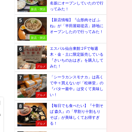
名坂にオープンしていたので行
ってみた！
新店・閉店
【新店情報】『山形肉そば ふ
ね』が「半田屋箱堤店」跡地に
オープンしたので行ってみた！
新店・閉店
エスパル仙台東館２Fで毎週
木・金・土に限定販売している
『さいちのおはぎ』を購入して
みた！
グルメ
「シーラカンスモナカ」は高く
て中々買えないが「松林堂」の
『バター最中』は安くて美味し
い！
グルメ
田
【毎日でも食べたい】『十割そ
ば 森久』の「早割り十割もり
島
そば」が美味しくてお得すぎ
る！
グルメ