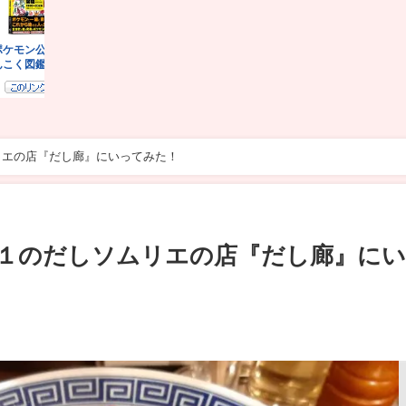
リエの店『だし廊』にいってみた！
１のだしソムリエの店『だし廊』に