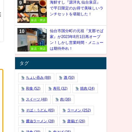
海鮮すし『源洋丸 仙台泉店』
で平日限定のお得で美味しいラ
菜
ンチセットを堪能した！
新店・閉店
仙台市国分町の元祖『支那そば
家』が2023年8月1日再オープ
ン！しかし営業時間・メニュー
は期待外れ！
新店・閉店
タグ
ちょい吞み
(88)
酒
(50)
和食
(52)
寿司
(32)
焼肉
(24)
スイーツ
(48)
肉
(36)
そば・うどん
(65)
ラーメン
(252)
醬油ラーメン
(28)
唐揚げ
(26)