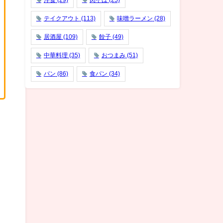
洋食
(29)
肉そば
(25)
テイクアウト
(113)
味噌ラーメン
(28)
居酒屋
(109)
餃子
(49)
中華料理
(35)
おつまみ
(51)
パン
(86)
食パン
(34)