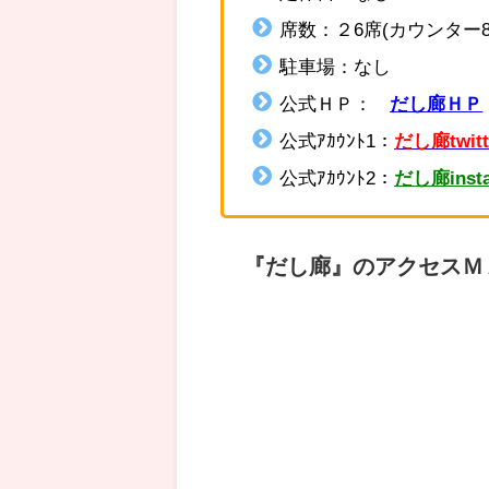
席数：２6席(
カウンター
駐車場：なし
公式ＨＰ：
だし廊ＨＰ
公式ｱｶｳﾝﾄ1：
だし廊twitt
公式ｱｶｳﾝﾄ2：
だし廊inst
『だし廊』のアクセスＭ