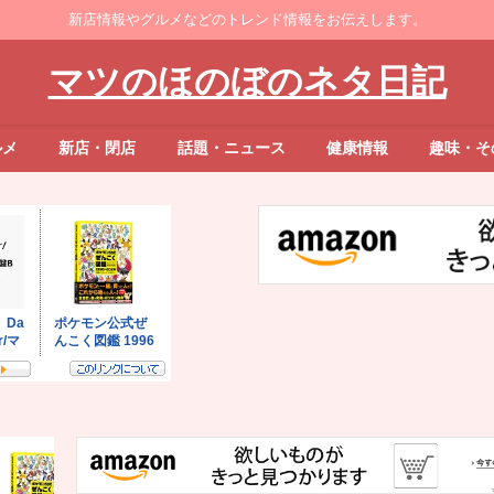
新店情報やグルメなどのトレンド情報をお伝えします。
マツのほのぼのネタ日記
ルメ
新店・閉店
話題・ニュース
健康情報
趣味・そ