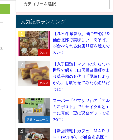
人気記事ランキング
【2026年最新版】仙台中心部＆
仙台北部で美味しい『肉そば』
が食べられるお店11店を選んで
みた！
グルメ
【入手困難】マツコの知らない
世界で紹介！山形県白鷹町やま
り菓子舗の６代目『栗蒸しよう
かん』を取寄せてみたら絶品だ
グルメ
行
った！
スーパー『ヤマザワ』の「アル
ミ缶ポスト」でリサイクルとエ
コに貢献！更に現金ゲットで超
お得！
話題・ニュース
【新店情報】カフェ『ＭＡＲＵ
ＫＩ(マルキ)』が仙台市泉区市