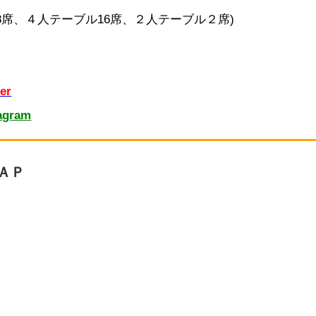
8席、４人テーブル16席、２人テーブル２席
)
er
agram
ＡＰ