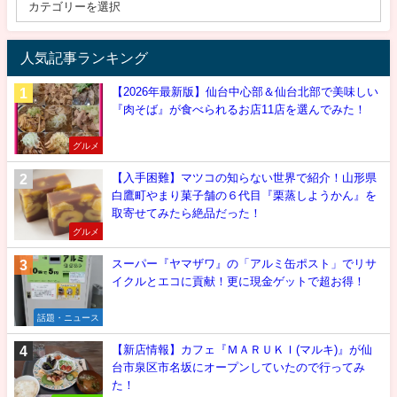
人気記事ランキング
【2026年最新版】仙台中心部＆仙台北部で美味しい
『肉そば』が食べられるお店11店を選んでみた！
グルメ
【入手困難】マツコの知らない世界で紹介！山形県
白鷹町やまり菓子舗の６代目『栗蒸しようかん』を
取寄せてみたら絶品だった！
グルメ
スーパー『ヤマザワ』の「アルミ缶ポスト」でリサ
イクルとエコに貢献！更に現金ゲットで超お得！
話題・ニュース
【新店情報】カフェ『ＭＡＲＵＫＩ(マルキ)』が仙
台市泉区市名坂にオープンしていたので行ってみ
た！