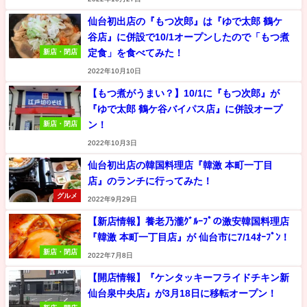
仙台初出店の『もつ次郎』は『ゆで太郎 鶴ケ
谷店』に併設で10/1オープンしたので「もつ煮
定食」を食べてみた！
新店・閉店
2022年10月10日
【もつ煮がうまい？】10/1に『もつ次郎』が
『ゆで太郎 鶴ケ谷バイパス店』に併設オープ
ン！
新店・閉店
2022年10月3日
仙台初出店の韓国料理店『韓激 本町一丁目
店』のランチに行ってみた！
グルメ
2022年9月29日
【新店情報】養老乃瀧ｸﾞﾙｰﾌﾟの激安韓国料理店
『韓激 本町一丁目店』が 仙台市に7/14ｵｰﾌﾟﾝ！
新店・閉店
2022年7月8日
【開店情報】『ケンタッキーフライドチキン新
仙台泉中央店』が3月18日に移転オープン！