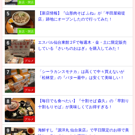
新店・閉店
【新店情報】『山形肉そば ふね』が「半田屋箱堤
店」跡地にオープンしたので行ってみた！
新店・閉店
エスパル仙台東館２Fで毎週木・金・土に限定販売
している『さいちのおはぎ』を購入してみた！
グルメ
「シーラカンスモナカ」は高くて中々買えないが
「松林堂」の『バター最中』は安くて美味しい！
グルメ
【毎日でも食べたい】『十割そば 森久』の「早割り
十割もりそば」が美味しくてお得すぎる！
グルメ
海鮮すし『源洋丸 仙台泉店』で平日限定のお得で美