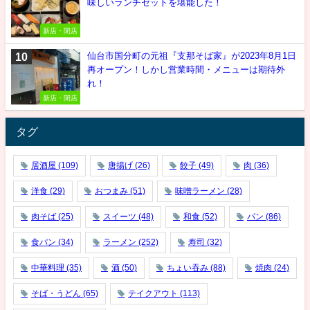
味しいランチセットを堪能した！
新店・閉店
仙台市国分町の元祖『支那そば家』が2023年8月1日
再オープン！しかし営業時間・メニューは期待外
れ！
新店・閉店
タグ
居酒屋
(109)
唐揚げ
(26)
餃子
(49)
肉
(36)
洋食
(29)
おつまみ
(51)
味噌ラーメン
(28)
肉そば
(25)
スイーツ
(48)
和食
(52)
パン
(86)
食パン
(34)
ラーメン
(252)
寿司
(32)
中華料理
(35)
酒
(50)
ちょい吞み
(88)
焼肉
(24)
そば・うどん
(65)
テイクアウト
(113)