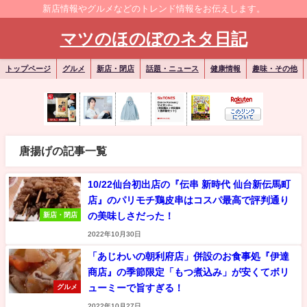
新店情報やグルメなどのトレンド情報をお伝えします。
マツのほのぼのネタ日記
トップページ
グルメ
新店・閉店
話題・ニュース
健康情報
趣味・その他
唐揚げの記事一覧
10/22仙台初出店の『伝串 新時代 仙台新伝馬町
店』のパリモチ鶏皮串はコスパ最高で評判通り
の美味しさだった！
新店・閉店
2022年10月30日
「あじわいの朝利府店」併設のお食事処『伊達
商店』の季節限定「もつ煮込み」が安くてボリ
ューミーで旨すぎる！
グルメ
2022年10月27日