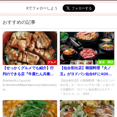
Xでフォローしよう
おすすめの記事
グルメ
新店・閉店
【せっかくグルメでも紹介】行
【仙台初出店】韓国料理『火ノ
列のできる店『牛屋たん兵衛』
玉』がヨドバシ仙台6Fに4/26オ
の「牛たん壺飯」が旨すぎる！
ープン予定！
(function(b,c,f,g,a,d,e)
【仙台初出店】の韓国料理『肉とビビンバ
{b.MoshimoAffiliateObject=a;b=b||function()
火の玉』が「ヨドバシアキバ店」に次いで
{a...
２店舗目の「ヨドバシ仙台第1ビル６Ｆ」
『ヨドレス』に、2024...