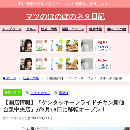
新店情報やグルメなどのトレンド情報をお伝えします。
マツのほのぼのネタ日記
トップページ
グルメ
新店・閉店
話題・ニュース
健康情報
趣味・その他
ホーム
新店・閉店
【開店情報】『ケンタッキーフライドチキン新仙台泉中
央店』が3月18日に移転オープン！
新店・閉店
テイクアウト
唐揚げ
【開店情報】『ケンタッキーフライドチキン新仙
台泉中央店』が3月18日に移転オープン！
2022年3月9日
2022年3月19日