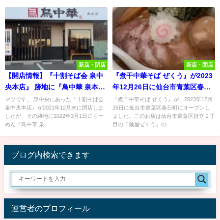
新店・閉店
新店・閉店
【開店情報】『十割そば会 泉中
『煮干中華そば ぜくう』が2023
央本店』 跡地に『鳥中華 泉本
年12月26日に仙台市青葉区春日
店』が3月1日オープン予定！
町にオープンしたので行ってみ
マツです。 泉中央にあった『十割そば会
『煮干中華そば ぜくう』が、2023年12月
泉中央本店』が2021年12月末に閉店しま
26日に仙台市青葉区春日町にオープンし
た！
したが、その跡地に2022年3月1日にらー
ました。このお店は仙台市青葉区折立２丁
めん『鳥中華 泉...
目の『麺屋ぜくう』の...
ブログ内検索できます
運営者のプロフィール