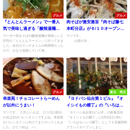
グルメ
グルメ
『とんとんラーメン』で一番人
肉そばが激安激旨『肉そば藤七
気で美味し過ぎる「酸辣湯麺
本町分店』が６/１０オープンし
（スーラータンメン）」を食べ
たので行ってみた！
マーボー焼きそばや酸辣湯麺が美味しいと
マツです。
評判の『とんとんラーメン』に行ってきま
山形の冷...
てみた！
した。休日のランチタイムの時間帯だった
ので、かなり混雑していて満...
グルメ
新店・閉店
幸楽苑！チョコレートらーめん
『ヨドバシ仙台第１ビル』『オ
が以外にうまい！
イシイもの横丁』の『いろはち
ハシゴ横丁』５店舗が9/5同時オ
マツです。 ２月といえば、２/３日の節分
「ヨドバシ仙台第1ビル1F」の飲食店街
の次は2/14バレンタインですよね。幸楽苑
『オイシイもの横丁』に9月5日11:00に
ープンしたので行ってみた！
がバレンタインに向けてまたやってくれま
『いろはちハシゴ横丁』として５店舗同時
した。ひとつめは、バ...
グランドオープンしまし...