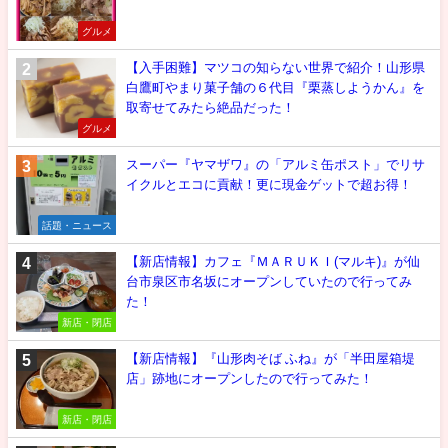
グルメ
【入手困難】マツコの知らない世界で紹介！山形県
白鷹町やまり菓子舗の６代目『栗蒸しようかん』を
取寄せてみたら絶品だった！
グルメ
スーパー『ヤマザワ』の「アルミ缶ポスト」でリサ
イクルとエコに貢献！更に現金ゲットで超お得！
話題・ニュース
【新店情報】カフェ『ＭＡＲＵＫＩ(マルキ)』が仙
台市泉区市名坂にオープンしていたので行ってみ
た！
新店・閉店
【新店情報】『山形肉そば ふね』が「半田屋箱堤
店」跡地にオープンしたので行ってみた！
新店・閉店