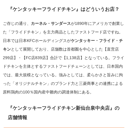
『ケンタッキーフライドチキン』はどういうお店？
ご存じの通り、
カーネル・サンダース
が1890年にアメリカで創業し
た「フライドチキン」を主力商品としたファストフード店ですね。
日本では日本KFCホールディングスが
ケンタッキー・フライド・チ
キン
として展開しており、店舗数は首都圏を中心とした【直営店
299店】・【FC店839店】合計で【1,138店
】となっている。フライ
ドチキンを主体とするファストフードチェーンとしては、日本国内
では、最大規模となっている。強みとしては、柔らかさと旨みに拘
った「オリジナルチキン」のブランド力と三菱商事との連携による
原料鶏肉の100％国内産中雛肉の調達体制にある。
『ケンタッキーフライドチキン新仙台泉中央店』の
店舗情報