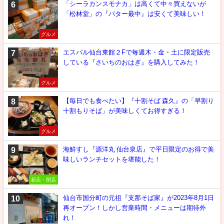
「シーラカンスモナカ」は高くて中々買えないが
「松林堂」の『バター最中』は安くて美味しい！
グルメ
エスパル仙台東館２Fで毎週木・金・土に限定販売
している『さいちのおはぎ』を購入してみた！
グルメ
【毎日でも食べたい】『十割そば 森久』の「早割り
十割もりそば」が美味しくてお得すぎる！
グルメ
海鮮すし『源洋丸 仙台泉店』で平日限定のお得で美
味しいランチセットを堪能した！
新店・閉店
仙台市国分町の元祖『支那そば家』が2023年8月1日
再オープン！しかし営業時間・メニューは期待外
れ！