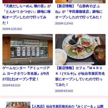
『天然だしらーめん 潮の音』が
【新店情報】『山形肉そば ふ
「とんかつ かつせい」跡地に移
ね』が「半田屋箱堤店」跡地に
転オープンしたので行ってみ
オープンしたので行ってみた！
た！
2025年11月4日
2025年12月18日
ゲームセンター『アミュージア
【新店情報】カフェ『ＭＡＲＵ
ム ヨークタウン市名坂』が9月
ＫＩ(マルキ)』が仙台市泉区市名
27日(土)オープン予定！
坂にオープンしていたので行っ
てみた！
2025年9月22日
2025年9月16日
【人気店】仙台市泉区南光台の『みくどーる 』は調