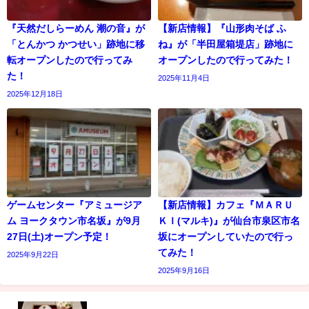
『天然だしらーめん 潮の音』が
【新店情報】『山形肉そば ふ
「とんかつ かつせい」跡地に移
ね』が「半田屋箱堤店」跡地に
転オープンしたので行ってみ
オープンしたので行ってみた！
た！
2025年11月4日
2025年12月18日
ゲームセンター『アミュージア
【新店情報】カフェ『ＭＡＲＵ
ム ヨークタウン市名坂』が9月
ＫＩ(マルキ)』が仙台市泉区市名
27日(土)オープン予定！
坂にオープンしていたので行っ
てみた！
2025年9月22日
2025年9月16日