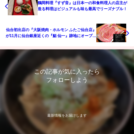
鶴岡料理『すず音』は日本一の和食料理人の店主が
造る料理はビジュアルも味も最高でリーズナブル！
仙台初出店の『大阪焼肉・ホルモン ふたご仙台店』
が11月に仙台銀座近くの『鮨 仙一』跡地にオープン
予定！
この記事が気に入ったら
フォローしよう
最新情報をお届けします