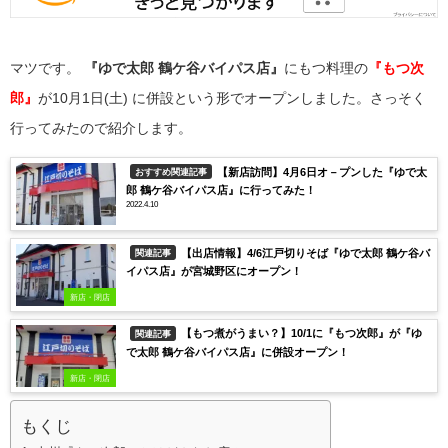
マツです。
『ゆで太郎 鶴ケ谷バイパス店』
にもつ料理の
『も
つ次
郎』
が10月1日(土) に併設という形でオープンしました。さっそく
行ってみたので紹介します。
【新店訪問】4月6日オ－プンした『ゆで太
おすすめ関連記事
郎 鶴ケ谷バイパス店』に行ってみた！
2022.4.10
【出店情報】4/6江戸切りそば『ゆで太郎 鶴ケ谷バ
関連記事
イパス店』が宮城野区にオープン！
新店・閉店
【もつ煮がうまい？】10/1に『もつ次郎』が『ゆ
関連記事
で太郎 鶴ケ谷バイパス店』に併設オープン！
新店・閉店
もくじ