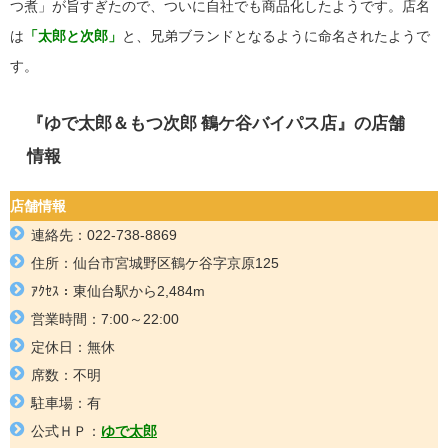
つ煮」が旨すぎたので、ついに自社でも商品化したようです。店名
は
「太郎と次
郎」
と、兄弟ブランドとなるように命名されたようで
す。
『ゆで太郎＆もつ次郎 鶴ケ谷バイパス店』の店舗
情報
店舗情報
連絡先：022-738-8869
住所：
仙台市宮城野区鶴ケ谷字京原125
ｱｸｾｽ：
東仙台駅から2,484m
営業時間：7:00～22:00
定休日：無休
席数：不明
駐車場：有
公式ＨＰ：
ゆで太郎