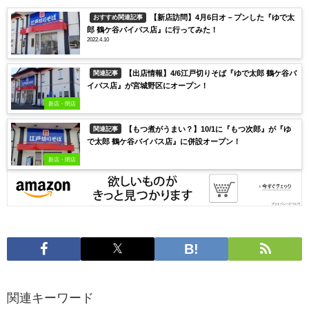
【新店訪問】4月6日オ－プンした『ゆで太
おすすめ関連記事
郎 鶴ケ谷バイパス店』に行ってみた！
2022.4.10
【出店情報】4/6江戸切りそば『ゆで太郎 鶴ケ谷バ
関連記事
イパス店』が宮城野区にオープン！
新店・閉店
【もつ煮がうまい？】10/1に『もつ次郎』が『ゆ
関連記事
で太郎 鶴ケ谷バイパス店』に併設オープン！
新店・閉店
関連キーワード