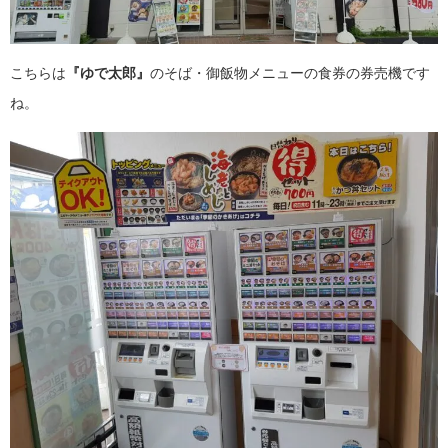
こちらは
『ゆで太郎』
のそば・御飯物メニューの食券の券売機です
ね。