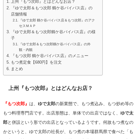
上州『もつ次郎』とはどんなお店？
『ゆで太郎＆もつ次郎 鶴ケ谷バイパス店』の
店舗情報
『ゆで太郎 鶴ケ谷バイパス店＆もつ次郎』のアク
セスＭＡＰ
『ゆで太郎＆もつ次郎鶴ケ谷バイパス店』の様
子
『ゆで太郎＆もつ次郎鶴ケ谷バイパス店』の外
観・内観
『もつ次郎 鶴ケ谷バイパス店』のメニュー
もつ煮定食【680円】を注文
まとめ
上州『もつ次郎』とはどんなお店？
『もつ次郎』
は、
ゆで太郎
の新業態で、もつ煮込み、もつ炒め等の
もつ料理専門店です。出店形態は、単体での出店ではなく、
ゆで太
郎
と併設という形での出店となっているようです。何故もつ煮なの
かというと、ゆで太郎の社長が、もつ煮の本場群馬県で食べた「も