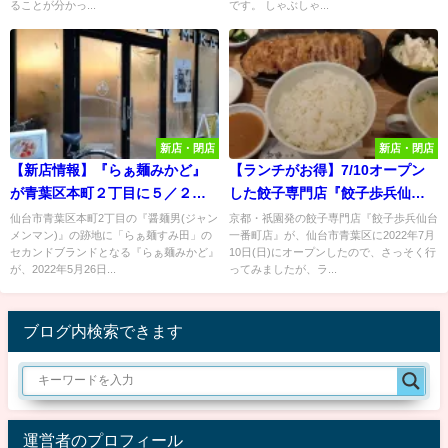
ることが分かっ...
です。 しゃぶしゃ...
新店・閉店
新店・閉店
【新店情報】『らぁ麺みかど』
【ランチがお得】7/10オープン
が青葉区本町２丁目に５／２６
した餃子専門店『餃子歩兵仙台
オープン予定！
一番町店』に行ってみた！
仙台市青葉区本町2丁目の『醤麺男(ジャン
京都・祇園発の餃子専門店『餃子歩兵仙台
メンマン)』の跡地に「らぁ麺すみ田」の
一番町店』が、仙台市青葉区に2022年7月
セカンドブランドとなる『らぁ麺みかど』
10日(日)にオープンしたので、さっそく行
が、2022年5月26日...
ってみましたが、ラ...
ブログ内検索できます
運営者のプロフィール