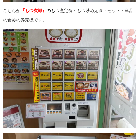
こちらが
『もつ次郎』
の
も
つ煮定食・もつ炒め定食・セット・単品
の食券の券売機です。