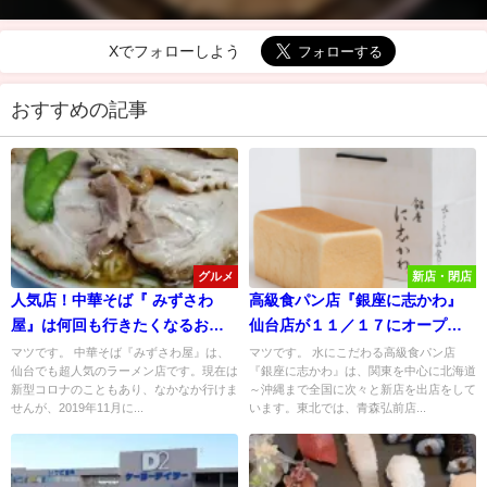
Xでフォローしよう
おすすめの記事
グルメ
新店・閉店
人気店！中華そば『 みずさわ
高級食パン店『銀座に志かわ』
屋』は何回も行きたくなるお
仙台店が１１／１７にオープン
店！
予定！
マツです。 中華そば『みずさわ屋』は、
マツです。 水にこだわる高級食パン店
仙台でも超人気のラーメン店です。現在は
『銀座に志かわ』は、関東を中心に北海道
新型コロナのこともあり、なかなか行けま
～沖縄まで全国に次々と新店を出店をして
せんが、2019年11月に...
います。東北では、青森弘前店...