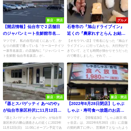
新店・閉店
グルメ
【開店情報】仙台市で２店舗目
石巻市の『旭山ドライブイン』
のジャパンミート生鮮館市名坂
近くの『農家れすとらん お結
店が2022年夏ケーヨーデイツー
び』でお得な「お寿司ランチ」
マツです。 私の自宅の近くにあって、か
【オモウマい店】で有名になった『旭山ド
なりの頻度で通っている「ケーヨーテイツ
ライブイン』に行ってみたら、大行列がで
内にオープン予定！
を食べてみた！
ー泉市名坂店」の店舗内に『ジャパンミー
きていて、とても時間が掛かりそうだった
ト生鮮館 仙台市名坂店』が...
ので断念しました。それで、...
新店・閉店
新店・閉店
『器とスパゲッティ あべのや』
【2022年8月28日閉店】しゃぶ
が仙台市泉区朴沢に11月12日移
しゃぶ・寿司食べ放題のお店
転リニューアルオープン予定！
『しゃぶ政宗 鶴ヶ谷店』が10/17
『器とスパゲッティ あべのや』が仙台市
マツです。 【情報追加】『しゃぶ政宗 鶴
泉区朴沢の勝山酒造さんの近くに2023年
ヶ谷店』は、2022年8月28日（日）に店舗
にオープンしたので行ってみ
11月12日(日) 11:00にオープン予定であ
の契約満了に伴い、営業終了となったよう
た！