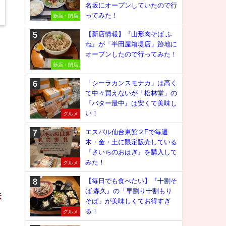
名坂にオープンしていたので行
ってみた！
新店・閉店
【新店情報】『山形肉そば ふ
ね』が「半田屋箱堤店」跡地に
オープンしたので行ってみた！
新店・閉店
「シーラカンスモナカ」は高く
て中々買えないが「松林堂」の
『バター最中』は安くて美味し
い！
グルメ
エスパル仙台東館２Fで毎週
木・金・土に限定販売している
『さいちのおはぎ』を購入して
みた！
グルメ
【毎日でも食べたい】『十割そ
ば 森久』の「早割り十割もり
鉄
そば」が美味しくてお得すぎ
る！
グルメ