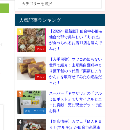
人気記事ランキング
【2026年最新版】仙台中心部＆
仙台北部で美味しい『肉そば』
が食べられるお店11店を選んで
みた！
グルメ
【入手困難】マツコの知らない
世界で紹介！山形県白鷹町やま
り菓子舗の６代目『栗蒸しよう
き
かん』を取寄せてみたら絶品だ
グルメ
った！
スーパー『ヤマザワ』の「アル
ミ缶ポスト」でリサイクルとエ
コに貢献！更に現金ゲットで超
お得！
話題・ニュース
【新店情報】カフェ『ＭＡＲＵ
ＫＩ(マルキ)』が仙台市泉区市