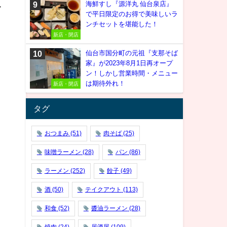
海鮮すし『源洋丸 仙台泉店』
ー
で平日限定のお得で美味しいラ
ンチセットを堪能した！
新店・閉店
仙台市国分町の元祖『支那そば
家』が2023年8月1日再オープ
ン！しかし営業時間・メニュー
は期待外れ！
新店・閉店
タグ
おつまみ
(51)
肉そば
(25)
味噌ラーメン
(28)
パン
(86)
ラーメン
(252)
餃子
(49)
酒
(50)
テイクアウト
(113)
和食
(52)
醬油ラーメン
(28)