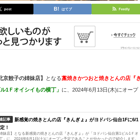
post
はてブ
Feedly
北京餃子の姉妹店】
となる
藁焼きかつおと焼きとんの店
『
ビル1Ｆオイシイもの横丁」
に、2024年6月13日(木)にオープ
新感覚の焼きとんの店『きんぎょ』がヨドバシ仙台1Fに6/1
連記事
予定！
姉妹店】となる新感覚の焼きとんの店『きんぎょ』が「ヨドバシ仙台第1ビル1Ｆオ
丁」に、2024年6月1日(土)にオープン予定であることが分かったので紹介します。