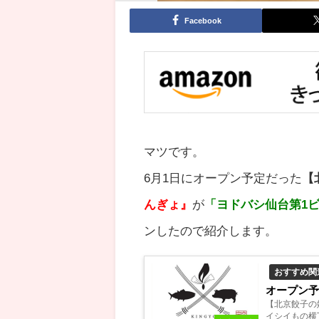
Facebook
マツです。
6月1日にオープン予定だった
【
んぎょ』
が
「
ヨドバシ
仙台第1
ンしたので紹介します。
おすすめ関
オープン
【北京餃子の
イシイもの横