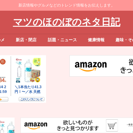
新店情報やグルメなどのトレンド情報をお伝えします。
マツのほのぼのネタ日記
ルメ
新店・閉店
話題・ニュース
健康情報
趣味・そ