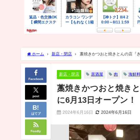
ホーム
新店・閉店
藁焼きかつおと焼きとんの店『き
新店・閉店
居酒屋
肉
海鮮
Facebook
藁焼きかつおと焼きと
post
に6月13日オープン！
2024年6月16日
2024年6月16日
はてブ
Feedly