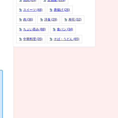
焼肉
(24)
居酒屋
(109)
スイーツ
(48)
唐揚げ
(26)
肉
(36)
洋食
(29)
寿司
(32)
ちょい吞み
(88)
食パン
(34)
中華料理
(35)
そば・うどん
(65)