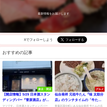
最新情報をお届けします
Xでフォローしよう
おすすめの記事
新店・閉店
グルメ
【開店情報】5/29 日本酒スタン
仙台発祥 元祖牛たん『味 太助分
ディングバー『菅原酒店』がア
店』のランチタイムの「牛たん
イリッシュパブ『PUB THE
定食」が安くて旨くてコスパ最
マツです。 日本酒スタンディングバー
青葉区国分町にある仙台発祥 牛たんの元