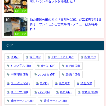
味しいランチセットを堪能した！
新店・閉店
仙台市国分町の元祖『支那そば家』が2023年8月1日
再オープン！しかし営業時間・メニューは期待外
れ！
新店・閉店
タグ
酒
(50)
餃子
(49)
そば・うどん
(65)
和食
(52)
ちょい吞み
(88)
食パン
(34)
肉そば
(25)
中華料理
(35)
おつまみ
(51)
唐揚げ
(26)
ラーメン
(252)
肉
(36)
焼肉
(24)
洋食
(29)
スイーツ
(48)
パン
(86)
寿司
(32)
居酒屋
(109)
味噌ラーメン
(28)
醬油ラーメン
(28)