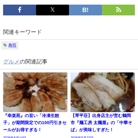
関連キーワード
寿司
グルメ
の関連記事
『幸楽苑』の旨い「冷凍生餃
【琴平荘】出身店主が営む鶴岡
子」が期間限定での100円引きセ
市『麺工房 太麺屋』の「中華そ
ールがお得すぎる！
ば」が美味しすぎた！
2026年6月14日
2026年5月22日