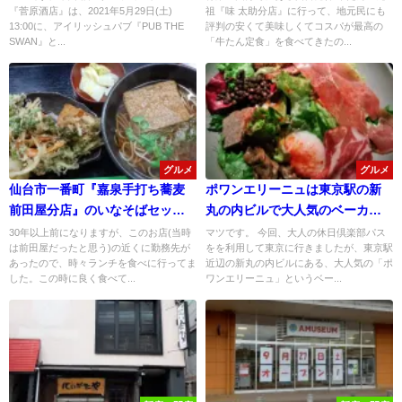
『菅原酒店』は、2021年5月29日(土)
祖『味 太助分店』に行って、地元民にも
SWAN』になる！
高！
13:00に、アイリッシュパブ『PUB THE
評判の安くて美味しくてコスパが最高の
SWAN』と...
「牛たん定食」を食べてきたの...
グルメ
グルメ
仙台市一番町『嘉泉手打ち蕎麦
ポワンエリーニュは東京駅の新
前田屋分店』のいなそばセット
丸の内ビルで大人気のベーカリ
＆ちょい呑みが旨くてお得！
ー！
30年以上前になりますが、このお店(当時
マツです。 今回、大人の休日倶楽部パス
は前田屋だったと思う)の近くに勤務先が
をを利用して東京に行きましたが、東京駅
あったので、時々ランチを食べに行ってま
近辺の新丸の内ビルにある、大人気の「ポ
した。この時に良く食べて...
ワンエリーニュ」というベー...