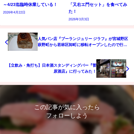
～4/23迄臨時休業している！
「又右エ門セット」を食べてみ
た！
2026年4月22日
2026年3月3日
人気パン店『ブーランジュリー ジラフ』が宮城野区
萩野町から若林区卸町に移転オープンしたので行っ
てみた！
【立飲み・角打ち】日本酒スタンディングバー『菅
原酒店』に行ってみた！
この記事が気に入ったら
フォローしよう