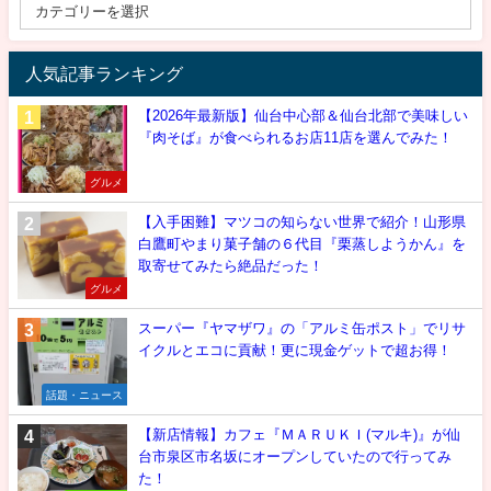
人気記事ランキング
【2026年最新版】仙台中心部＆仙台北部で美味しい
『肉そば』が食べられるお店11店を選んでみた！
グルメ
【入手困難】マツコの知らない世界で紹介！山形県
白鷹町やまり菓子舗の６代目『栗蒸しようかん』を
取寄せてみたら絶品だった！
グルメ
スーパー『ヤマザワ』の「アルミ缶ポスト」でリサ
イクルとエコに貢献！更に現金ゲットで超お得！
話題・ニュース
【新店情報】カフェ『ＭＡＲＵＫＩ(マルキ)』が仙
台市泉区市名坂にオープンしていたので行ってみ
た！