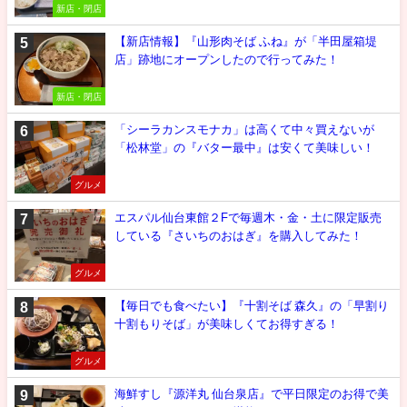
新店・閉店
【新店情報】『山形肉そば ふね』が「半田屋箱堤
店」跡地にオープンしたので行ってみた！
新店・閉店
「シーラカンスモナカ」は高くて中々買えないが
「松林堂」の『バター最中』は安くて美味しい！
グルメ
エスパル仙台東館２Fで毎週木・金・土に限定販売
している『さいちのおはぎ』を購入してみた！
グルメ
【毎日でも食べたい】『十割そば 森久』の「早割り
十割もりそば」が美味しくてお得すぎる！
グルメ
海鮮すし『源洋丸 仙台泉店』で平日限定のお得で美