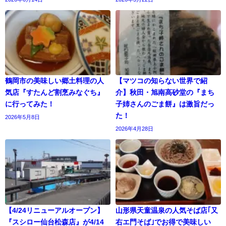
鶴岡市の美味しい郷土料理の人
【マツコの知らない世界で紹
気店『すたんど割烹みなぐち』
介】秋田・旭南高砂堂の『まち
に行ってみた！
子姉さんのごま餅』は激旨だっ
た！
2026年5月8日
2026年4月28日
【4/24リニューアルオープン】
山形県天童温泉の人気そば店｢又
『スシロー仙台松森店』が4/14
右エ門そば｣でお得で美味しい