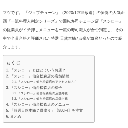
マツです。
「ジョブチューン」（2020/12/19放送）の恒例の人気企
画『一流料理人判定シリーズ』で回転寿司チェーン店『スシロー』
の従業員がイチ押しメニューを一流の寿司職人が合否判定し、その
中で全員合格と評価された特選 天然本鮪7点盛が激旨だったので紹
介します。
もくじ
『スシロー』とはどういうお店？
『スシロー』仙台松森店の店舗情報
『スシロー』仙台松森店のアクセスＭＡＰ
『スシロー』仙台松森店の様子
『スシロー』仙台松森店の店舗外観
『スシロー』仙台松森店の店舗内観
『スシロー』仙台松森店のメニュー
「特選天然本鮪７貫盛り」【980円】を注文
まとめ