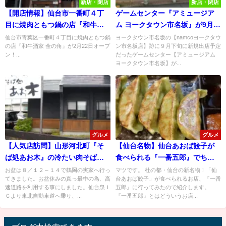
新店・閉店
新店・閉店
【開店情報】仙台市一番町４丁
ゲームセンター『アミュージア
目に焼肉ともつ鍋の店『和牛酒
ム ヨークタウン市名坂』が9月
家 金の角』が2月22日オープ
27日(土)オープン予定！
仙台市青葉区一番町４丁目に焼肉ともつ鍋
ヨークタウン市名坂の【namcoヨークタウ
の店『和牛酒家 金の角』が2月22日オープ
ン市名坂店】跡に９月下旬に新規出店予定
ン！
ン！...
だったゲームセンター【アミュージアム
ヨークタウン市名坂】が...
グルメ
グルメ
【人気店訪問】山形河北町『そ
【仙台名物】仙台あおば餃子が
ば処あお木』の冷たい肉そばが
食べられる『一番五郎』でちょ
旨すぎる！
い呑み！
お盆は８／１２～１４で鶴岡の実家へ行っ
マツです。 杜の都・仙台の新名物！「仙
てきました。お盆休みの真っ最中の為、高
台あおば餃子」が食べられるお店、『一番
速道路を利用する事にしました。仙台泉Ｉ
五郎』に行ってみたので紹介します。
Ｃより東北自動車道へ乗り、...
『一番五郎』とはどういうお店...