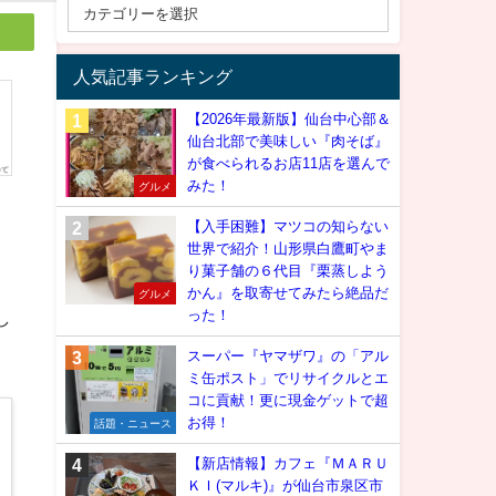
人気記事ランキング
【2026年最新版】仙台中心部＆
仙台北部で美味しい『肉そば』
が食べられるお店11店を選んで
みた！
グルメ
【入手困難】マツコの知らない
世界で紹介！山形県白鷹町やま
り菓子舗の６代目『栗蒸しよう
かん』を取寄せてみたら絶品だ
グルメ
し
った！
スーパー『ヤマザワ』の「アル
ミ缶ポスト」でリサイクルとエ
コに貢献！更に現金ゲットで超
お得！
話題・ニュース
【新店情報】カフェ『ＭＡＲＵ
ＫＩ(マルキ)』が仙台市泉区市