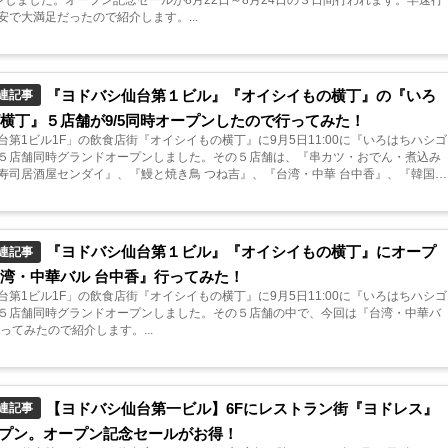
プンしました。オープン記念セールが8月22日～8月24日の３日間行われます。早速行
安で大満足だったので紹介します。...
『ヨドバシ仙台第１ビル』『オイシイもの横丁』の『いろ
連記事
横丁』５店舗が9/5同時オープンしたので行ってみた！
台第1ビル1F」の飲食店街『オイシイもの横丁』に9月5日11:00に『いろはちハシゴ
５店舗同時グランドオープンしました。その５店舗は、『串カツ・おでん・煮込み
寿司居酒屋センダイ』、『鰻と焼き鳥 つね吉』、『台湾・中華 台中香』、『韓国料
ャ』で、全て...
『ヨドバシ仙台第１ビル』『オイシイもの横丁』にオープ
連記事
湾・中華バル 台中香』行ってみた！
台第1ビル1F」の飲食店街『オイシイもの横丁』に9月5日11:00に『いろはちハシゴ
５店舗同時グランドオープンしました。その５店舗の中で、今回は『台湾・中華バ
ってみたので紹介します。...
【ヨドバシ仙台第一ビル】6Fにレストラン街『ヨドレス』
連記事
オープン。オープン記念セールがお得！