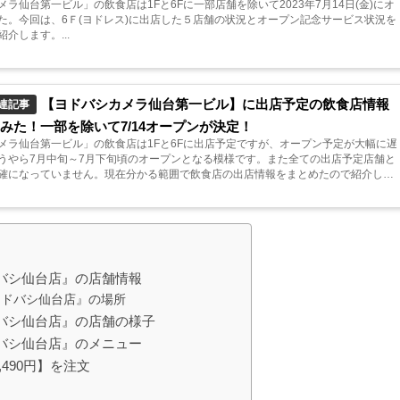
ラ仙台第一ビル」の飲食店は1Fと6Fに一部店舗を除いて2023年7月14日(金)にオ
た。今回は、6Ｆ(ヨドレス)に出店した５店舗の状況とオープン記念サービス状況を
介します。...
【ヨドバシカメラ仙台第一ビル】に出店予定の飲食店情報
連記事
みた！一部を除いて7/14オープンが決定！
メラ仙台第一ビル」の飲食店は1Fと6Fに出店予定ですが、オープン予定が大幅に遅
うやら7月中旬～7月下旬頃のオープンとなる模様です。また全ての出店予定店舗と
確になっていません。現在分かる範囲で飲食店の出店情報をまとめたので紹介しま
バシ仙台店』の店舗情報
ヨドバシ仙台店』の場所
バシ仙台店』の店舗の様子
バシ仙台店』のメニュー
490円】を注文