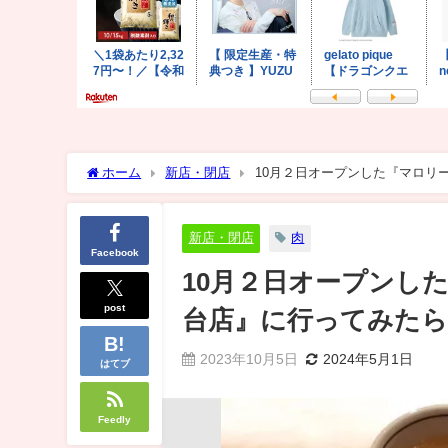
ホーム
新店・閉店
10月２日オープンした『マロリ
新店・閉店
肉
Facebook
10月２日オープンし
post
台店』に行ってみた
2023年10月5日
2024年5月1日
はてブ
Feedly