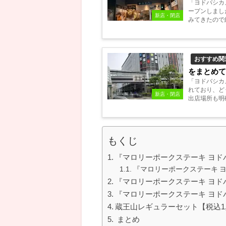
「ヨドバシカメ
ープンしまし
新店・閉店
みてきたので紹
おすすめ関
をまとめて
「ヨドバシカ
れており、ど
新店・閉店
出店場所も明
す。...
もくじ
『マロリーポークステーキ ヨド
『マロリーポークステーキ 
『マロリーポークステーキ ヨド
『マロリーポークステーキ ヨド
蔵王山レギュラーセット【税込1,
まとめ