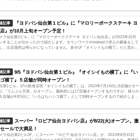
『ヨドバシ仙台第１ビル』に『マロリーポークステーキ ヨ
連記事
店』が10月上旬オープン予定！
メラ仙台第1ビル」に『マロリーポークステーキ ヨドバシ仙台店』が2023年10月
ンすることが分かったので紹介します。タウンワークやindeedで求人の募集をして
し、出店場所は明らかになっていません。多分1F『オイシイもの横丁』だと思われ
.
9/5『ヨドバシ仙台第１ビル』『オイシイもの横丁』に『い
連記事
シゴ横丁』５店舗が同時オープン！
台第1ビル」1Fの飲食店街『オイシイもの横丁』は、2023年7月14日に8店舗がオー
日に「てんぷら天寅」がオープン。最終的には17店舗オープンするのですが、残りの
５店舗が9月5日に『いろはちハシゴ横丁』として同時オープンするので紹介しま
スーパー『ロピア仙台ヨドバシ店』が8/22(火)オープン。激
連記事
ンセールで大満足！
メラ仙台第2ビル3F」にスーパー『ロピア 仙台ヨドバシ店』が、2023年8月22日