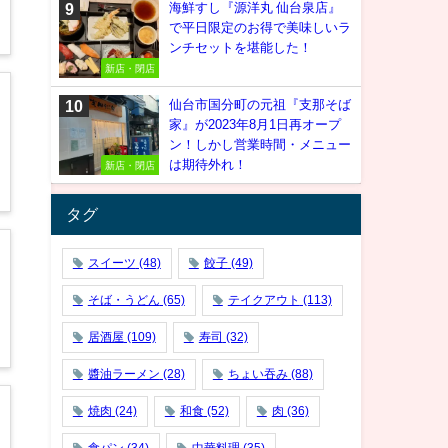
海鮮すし『源洋丸 仙台泉店』
で平日限定のお得で美味しいラ
ンチセットを堪能した！
新店・閉店
仙台市国分町の元祖『支那そば
家』が2023年8月1日再オープ
ン！しかし営業時間・メニュー
は期待外れ！
新店・閉店
タグ
スイーツ
(48)
餃子
(49)
そば・うどん
(65)
テイクアウト
(113)
居酒屋
(109)
寿司
(32)
醬油ラーメン
(28)
ちょい吞み
(88)
焼肉
(24)
和食
(52)
肉
(36)