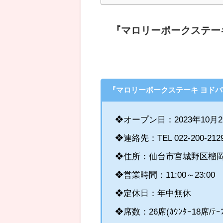
『マロリーポークステー
『マロリーポークステーキ ヨド
❖オープン日：2023年10月2
❖連絡先：TEL 022-200-2129、
❖住所：仙台市宮城野区榴岡1
❖営業時間：11:00～23:00
❖定休日：年中無休
❖席数：26席(ｶｳﾝﾀｰ18席/ﾃｰ