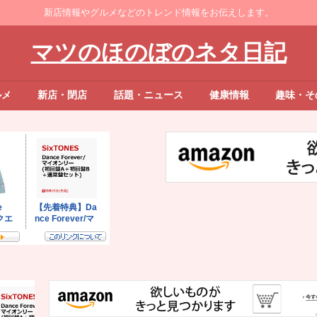
新店情報やグルメなどのトレンド情報をお伝えします。
マツのほのぼのネタ日記
ルメ
新店・閉店
話題・ニュース
健康情報
趣味・そ