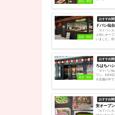
新店・閉店
おすすめ関
ドバシ仙台
「ヨドバシカ
上旬にオープ
新店・閉店
いました。但
るのですが？..
おすすめ関
ろはちハ
「ヨドバシ仙
プン。8月4
新店・閉店
８店舗の中で
す。...
おすすめ関
安オープ
「ヨドバシカ