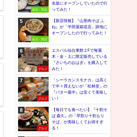
名坂にオープンしていたので行
ってみた！
新店・閉店
【新店情報】『山形肉そば ふ
ね』が「半田屋箱堤店」跡地に
オープンしたので行ってみた！
新店・閉店
エスパル仙台東館２Fで毎週
木・金・土に限定販売している
『さいちのおはぎ』を購入して
みた！
グルメ
「シーラカンスモナカ」は高く
て中々買えないが「松林堂」の
『バター最中』は安くて美味し
い！
グルメ
【毎日でも食べたい】『十割そ
ば 森久』の「早割り十割もり
そば」が美味しくてお得すぎ
る！
グルメ