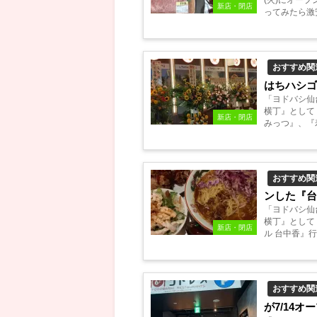
(火)にオー
新店・閉店
ってみたら激
おすすめ関
はちハシゴ
「ヨドバシ仙
横丁』として
新店・閉店
みっつ』、『
理 ホンデポチ
おすすめ関
ンした『台
「ヨドバシ仙
横丁』として
新店・閉店
ル 台中香』行
おすすめ関
が7/14