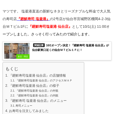
マツです。
塩釜港直送の新鮮なネタとリーズナブルな料金で大人気
の寿司店
『廻鮮寿司 塩釜港』
の2号店が仙台市宮城野区榴岡4-2-3仙
台ＭＴビル1Fに
『廻鮮寿司塩釜港 仙台店』
として10/1(土) 11:00オ
ープンしました。さっそく行ってみたので紹介します。
10/1オープン決定！『廻鮮寿司 塩釜港 仙台店』が
関連記事
仙台駅東口近くの仙台ＭＴビル１Ｆに！
新店・閉店
もくじ
『廻鮮寿司塩釜港 仙台店』の店舗情報
『廻鮮寿司塩釜港 仙台店』のアクセスＭＡＰ
『廻鮮寿司塩釜港 仙台店』の様子
『廻鮮寿司塩釜港 仙台店』の外観
『廻鮮寿司塩釜港 仙台店』の内観
『廻鮮寿司 塩釜港 仙台店』のメニュー
寿司メニュー
お寿司を注文してみました