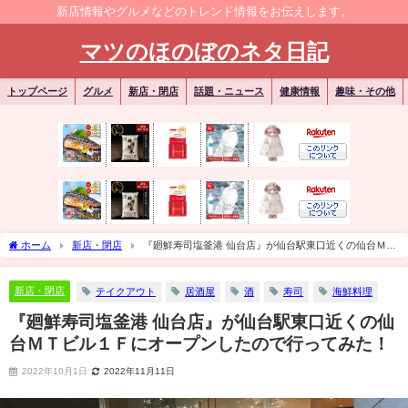
新店情報やグルメなどのトレンド情報をお伝えします。
マツのほのぼのネタ日記
トップページ
グルメ
新店・閉店
話題・ニュース
健康情報
趣味・その他
ホーム
新店・閉店
『廻鮮寿司塩釜港 仙台店』が仙台駅東口近くの仙台ＭＴ
ビル１Ｆにオープンしたので行ってみた！
新店・閉店
テイクアウト
居酒屋
酒
寿司
海鮮料理
『廻鮮寿司塩釜港 仙台店』が仙台駅東口近くの仙
台ＭＴビル１Ｆにオープンしたので行ってみた！
2022年10月1日
2022年11月11日