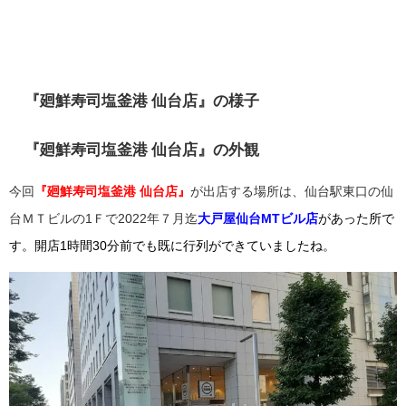
『廻鮮寿司塩釜港 仙台店』の
様子
『廻鮮寿司塩釜港 仙台店』の外観
今回
『廻鮮寿司塩釜港 仙台店』
が出店する場所は、
仙台駅東口の仙
台ＭＴビルの1Ｆで
2022年７月迄
大戸屋仙台MTビル店
があった所で
す。開店1時間30分前でも既に行列ができていましたね。