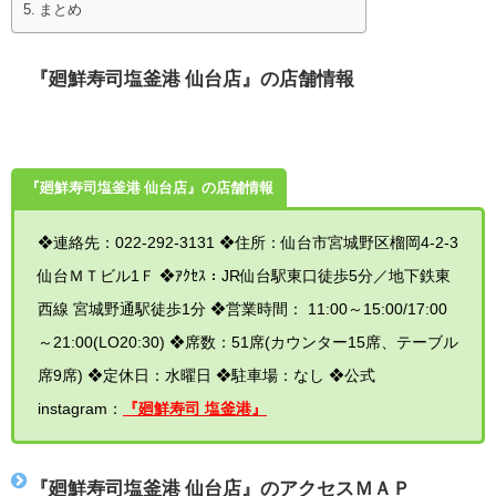
まとめ
『廻鮮寿司塩釜港 仙台店』の店舗情報
『廻鮮寿司塩釜港 仙台店』の店舗情報
❖連絡先：022-292-3131
❖住所：仙台市宮城野区榴岡4-2-3
仙台ＭＴビル1Ｆ
❖ｱｸｾｽ：JR仙台駅東口徒歩5分／地下鉄東
西線 宮城野通駅徒歩1分
❖営業時間： 11:00～15:00/17:00
～21:00(LO20:30)
❖席数：51席(カウンター15席、テーブル
席9席)
❖定休日：水曜日
❖駐車場：なし
❖公式
instagram：
『廻鮮寿司 塩釜港』
『廻鮮寿司塩釜港 仙台店』の
アクセスＭＡＰ