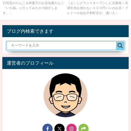
行列店のだんご＆和菓子のお店仙臺だんご
（土）にグランドオープンした京都発！冷
ぎる！
『いち福』に行ってみたので紹介しま
凍生地を使わない１２０円パンのお店！ブ
す。...
レドール仙台大和町店が、凄い人...
ブログ内検索できます
運営者のプロフィール