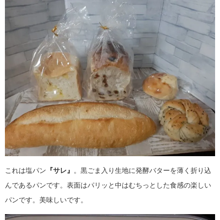
これは塩パン
『サレ』
。
黒ごま入り生地に
発酵バターを薄く折り込
んであるパンです。
表面はパリッと
中はむちっとした
食感の楽しい
パンです。美味しいです。