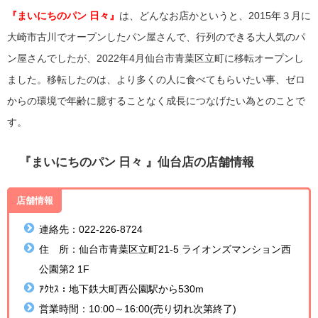
『
まいにちのパン 日々
』
は、どんなお店かというと、2015年３月に
大崎市古川でオープンしたパン屋さんで、行列のできる大人気
のパ
ン屋さんでしたが、2022年4月仙台市青葉区立町に移転オープンし
ました。移転したのは、より多くの人に食べてもらいたい事、ゼロ
からの環境で年齢に臆することなく成長につなげたい為とのことで
す。
『
まいにちのパン 日々
』仙台店の店舗情報
店舗情報
連絡先：022-226-8724
住 所：
仙台市青葉区立町21-5
ライオンズマンション西
公園第2 1F
ｱｸｾｽ：地下鉄
大町西公園駅から530m
営業時間：10:00～16:00(
売り切れ次第終了)