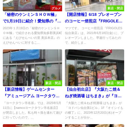
グルメ
新店・閉店
「秘密のケンミンＳＨＯＷ極」
【開店情報】6/18 プレオープン
で1月19日に紹介！愛知県の『え
のコーヒー焙煎店『FRIGOLES
びせんべいの里 美浜本店』の
仙台泉店』に行ってみた！
2023年１月19日の「秘密のケンミンＳＨ
マツです。 コーヒー焙煎店『FRIGOLES
ＯＷ極」で紹介される愛知県知多郡美浜町
仙台泉店』は、2021年6月18日(金) に、プ
「えびせんべい」へのこだわ
にある『えびせんべいの里 美浜本店』の
レオープンしました。早速行ってみたの
り・情熱・愛情が半端ない！
えびせんべいに対するこ...
で、紹介しま...
新店・閉店
新店・閉店
【新店情報】ゲームセンター
【仙台初出店】『大阪たこ焼＆
『アミュージアム ヨークタウン
ねぎ焼酒場 はちまき』が『ヨド
市名坂』がオープン予定！
バシ仙台1F』に12/20グランドオ
『ヨークタウン市名坂』では、2025年5月
『大阪たこ焼＆ねぎ焼酒場 はちまき』が
11日に【namcoヨークタウン市名坂店】
「ヨドバシ仙台第1ビル」1F『オイシイも
ープン！
が閉店しました。私も時々孫を連れて遊び
の横丁』に、2023年12月20日(水)オープ
に行っていたので、...
ンすることが分か...