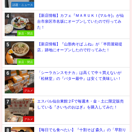
話題・ニュース
【新店情報】カフェ『ＭＡＲＵＫＩ(マルキ)』が仙
台市泉区市名坂にオープンしていたので行ってみ
た！
新店・閉店
【新店情報】『山形肉そば ふね』が「半田屋箱堤
店」跡地にオープンしたので行ってみた！
新店・閉店
「シーラカンスモナカ」は高くて中々買えないが
「松林堂」の『バター最中』は安くて美味しい！
グルメ
エスパル仙台東館２Fで毎週木・金・土に限定販売
している『さいちのおはぎ』を購入してみた！
グルメ
【毎日でも食べたい】『十割そば 森久』の「早割り