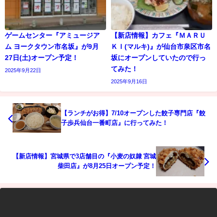
ゲームセンター『アミュージア
【新店情報】カフェ『ＭＡＲＵ
ム ヨークタウン市名坂』が9月
ＫＩ(マルキ)』が仙台市泉区市名
27日(土)オープン予定！
坂にオープンしていたので行っ
てみた！
2025年9月22日
2025年9月16日
【ランチがお得】7/10オープンした餃子専門店『餃
子歩兵仙台一番町店』に行ってみた！
【新店情報】宮城県で3店舗目の『小麦の奴隷 宮城
柴田店』が8月25日オープン予定！