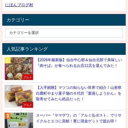
にほんブログ村
カテゴリー
人気記事ランキング
【2026年最新版】仙台中心部＆仙台北部で美味しい
『肉そば』が食べられるお店11店を選んでみた！
グルメ
【入手困難】マツコの知らない世界で紹介！山形県
白鷹町やまり菓子舗の６代目『栗蒸しようかん』を
取寄せてみたら絶品だった！
グルメ
スーパー『ヤマザワ』の「アルミ缶ポスト」でリサ
イクルとエコに貢献！更に現金ゲットで超お得！