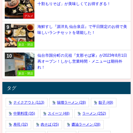
十割もりそば」が美味しくてお得すぎる！
グルメ
海鮮すし『源洋丸 仙台泉店』で平日限定のお得で美
味しいランチセットを堪能した！
新店・閉店
仙台市国分町の元祖『支那そば家』が2023年8月1日
再オープン！しかし営業時間・メニューは期待外
れ！
新店・閉店
タグ
テイクアウト
(113)
味噌ラーメン
(28)
餃子
(49)
中華料理
(35)
スイーツ
(48)
ラーメン
(252)
寿司
(32)
肉そば
(25)
醬油ラーメン
(28)