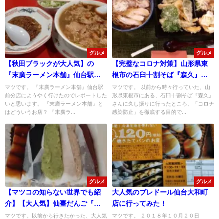
グルメ
グルメ
【秋田ブラックが大人気】の
【完璧なコロナ対策】山形県東
『末廣ラーメン本舗』仙台駅前
根市の石臼十割そば『森久』は
分店に行ってみた！
「野菜てんぷら・サラダ・漬
マツです。 『末廣ラーメン本舗』仙台駅
マツです。 以前から時々行っていた、山
前分店にようやく行けたのでレポートした
形県東根市にある、石臼十割そば『森久』
物」盛り放題のセルフスタイル
いと思います。 『末廣ラーメン本舗』と
さんに久し振りに行ったところ、「コロナ
になっていた！
はどういうお店？ 『末廣ラ...
感染防止」を徹底する目的で...
グルメ
グルメ
【マツコの知らない世界でも紹
大人気のブレドール仙台大和町
介】【大人気】仙臺だんご『い
店に行ってみた！
ち福』のだんご＆和菓子が旨過
マツです。以前から行きたかった、大人気
マツです。 ２０１８年１０月２０日