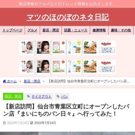
新店情報やグルメなどのトレンド情報をお伝えします。
マツのほのぼのネタ日記
トップページ
グルメ
新店・閉店
話題・ニュース
健康情報
趣味・その他
ホーム
新店・閉店
【新店訪問】仙台市青葉区立町にオープンしたパン店
『まいにちのパン日々』へ行ってみた！
新店・閉店
テイクアウト
パン
【新店訪問】仙台市青葉区立町にオープンしたパ
ン店『まいにちのパン日々』へ行ってみた！
2022年7月14日
2022年7月14日