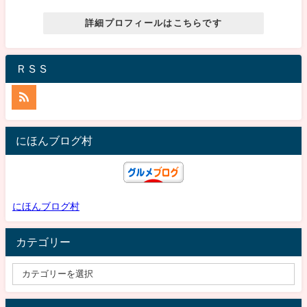
詳細プロフィールはこちらです
ＲＳＳ
にほんブログ村
にほんブログ村
カテゴリー