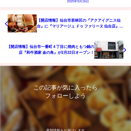
2025年9月16日
【開店情報】仙台市若林区の『アクアイグニス仙
台』に『マリアージュ ドゥ ファリーヌ 仙台店』が
４月オープン！
【開店情報】仙台市一番町４丁目に焼肉ともつ鍋の
店『和牛酒家 金の角』が2月22日オープン！
この記事が気に入ったら
フォローしよう
最新情報をお届けします