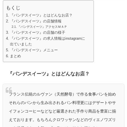
もくじ
『パンデスイーツ』とはどんなお店？
『パンデスイーツ』の店舗情報
『パンデスイーツ』アクセスＭＡＰ
『パンデスイーツ』の店舗の様子
『パンデスイーツ』の求人情報はinstagramに
出ていました
『パンデスイーツ』メニュー
まとめ
『パンデスイーツ』とはどんなお店？
フランス伝統のルヴァン（天然酵母）で作る食事パンを始め
それらのパンから生み出されるパン料理
更にはデザートやサ
イフォンコーヒーなどなど
厳選された手作り商品を豊富に揃
えております。
もちろんクロワッサンなどのヴィエノワズリ