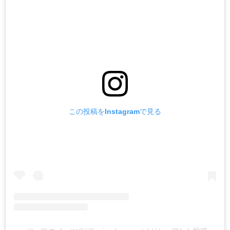
この投稿をInstagramで見る