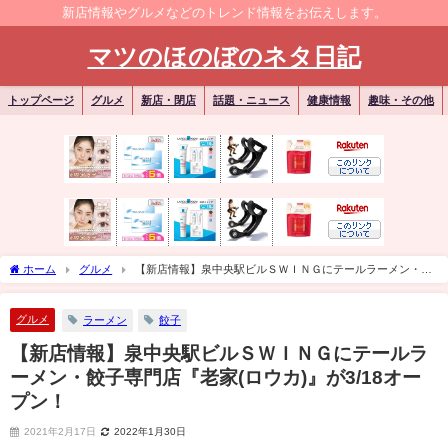
新店情報やグルメなどのトレンド情報をお伝えします。
マツのほのぼのネタ日記
トップページ
グルメ
新店・閉店
話題・ニュース
健康情報
趣味・その他
ホーム
グルメ
【新店情報】泉中央駅ビルＳＷＩＮＧにテールラーメン・餃
子専門店『老家(ロウカ)』が3/18オープン！
グルメ
ラーメン
餃子
【新店情報】泉中央駅ビルＳＷＩＮＧにテールラ
ーメン・餃子専門店『老家(ロウカ)』が3/18オー
プン！
2021年2月17日
2022年1月30日