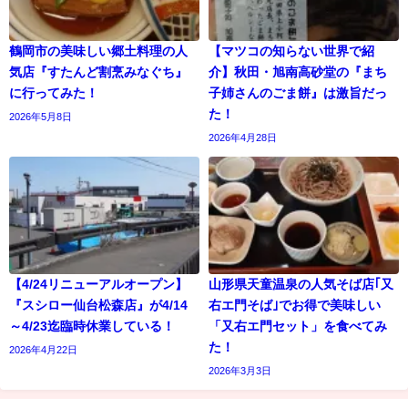
鶴岡市の美味しい郷土料理の人
【マツコの知らない世界で紹
気店『すたんど割烹みなぐち』
介】秋田・旭南高砂堂の『まち
に行ってみた！
子姉さんのごま餅』は激旨だっ
た！
2026年5月8日
2026年4月28日
【4/24リニューアルオープン】
山形県天童温泉の人気そば店｢又
『スシロー仙台松森店』が4/14
右エ門そば｣でお得で美味しい
～4/23迄臨時休業している！
「又右エ門セット」を食べてみ
た！
2026年4月22日
2026年3月3日