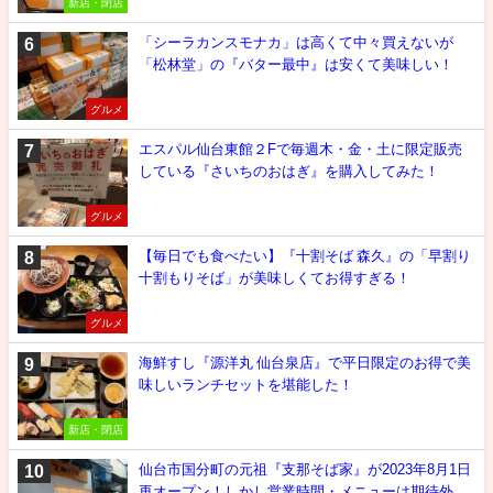
新店・閉店
「シーラカンスモナカ」は高くて中々買えないが
「松林堂」の『バター最中』は安くて美味しい！
グルメ
エスパル仙台東館２Fで毎週木・金・土に限定販売
している『さいちのおはぎ』を購入してみた！
グルメ
【毎日でも食べたい】『十割そば 森久』の「早割り
十割もりそば」が美味しくてお得すぎる！
グルメ
海鮮すし『源洋丸 仙台泉店』で平日限定のお得で美
味しいランチセットを堪能した！
新店・閉店
仙台市国分町の元祖『支那そば家』が2023年8月1日
再オープン！しかし営業時間・メニューは期待外