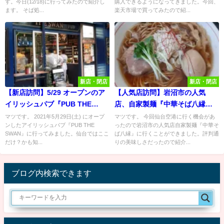
す。今日(12/18)に行ってみたので紹介し
購入できるようになってきました。今回、
ます。 そば処...
楽天市場で買ってみたので紹...
新店・閉店
新店・閉店
【新店訪問】5/29 オープンのア
【人気店訪問】岩沼市の人気
イリッシュパブ『PUB THE
店、自家製麺『中華そば八縁
SWAN』でアイルランドビール
（ヤエン）』のらーめんが旨す
マツです。 2021年5月29日(土) にオープ
マツです。 今回仙台空港に行く機会があ
ンしたアイリッシュパブ『PUB THE
ったので岩沼市の人気店自家製麺『中華そ
「キルケニー」を飲んでみた！
ぎる！
SWAN』に行ってみました。仙台ではここ
ば八縁』に行くことができました。評判通
だけ？かも知...
りの美味しさだったので紹介...
ブログ内検索できます