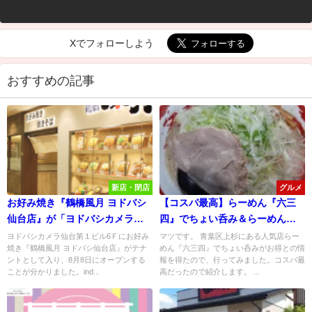
Xでフォローしよう
おすすめの記事
新店・閉店
グルメ
お好み焼き『鶴橋風月 ヨドバシ
【コスパ最高】らーめん『六三
仙台店』が「ヨドバシカメラ仙
四』でちょい呑み＆らーめんを
台第一ビル6F」に8/8オープン予
食べてみた！
ヨドバシカメラ仙台第１ビル6Ｆにお好み
マツです。 青葉区上杉にある人気店らー
焼き『鶴橋風月 ヨドバシ仙台店』がテナ
めん『六三四』でちょい呑みがお得との情
定！
ントとして入り、8月8日にオープンする
報を得たので、行ってみました。コスパ最
ことが分かりました。ind...
高だったので紹介します。 ...