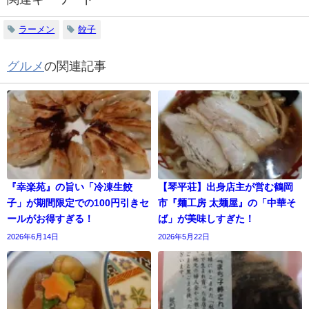
ラーメン
餃子
グルメ
の関連記事
『幸楽苑』の旨い「冷凍生餃
【琴平荘】出身店主が営む鶴岡
子」が期間限定での100円引きセ
市『麺工房 太麺屋』の「中華そ
ールがお得すぎる！
ば」が美味しすぎた！
2026年6月14日
2026年5月22日