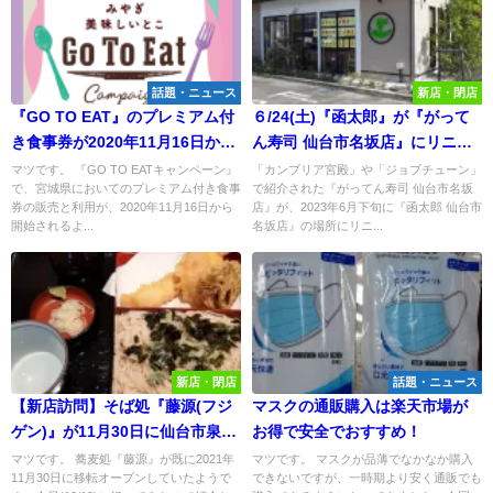
話題・ニュース
新店・閉店
『GO TO EAT』のプレミアム付
６/24(土)『函太郎』が『がって
き食事券が2020年11月16日から
ん寿司 仙台市名坂店』にリニュ
販売！
ーアルオープン決定！
マツです。 『GO TO EATキャンペーン』
「カンブリア宮殿」や「ジョブチューン」
で、宮城県においてのプレミアム付き食事
で紹介された『がってん寿司 仙台市名坂
券の販売と利用が、2020年11月16日から
店』が、2023年6月下旬に『函太郎 仙台市
開始されるよ...
名坂店』の場所にリニ...
新店・閉店
話題・ニュース
【新店訪問】そば処『藤源(フジ
マスクの通販購入は楽天市場が
ゲン)』が11月30日に仙台市泉区
お得で安全でおすすめ！
将監に移転オープンしていたの
マツです。 蕎麦処『藤源』が既に2021年
マツです。 マスクが品薄でなかなか購入
11月30日に移転オープンしていたようで
できないですが、一時期より安く通販でも
で行ってみた！