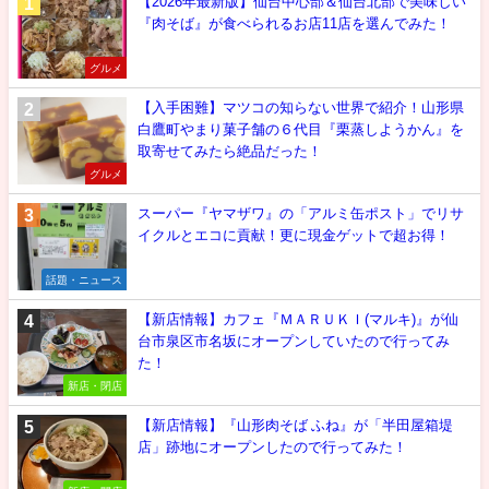
【2026年最新版】仙台中心部＆仙台北部で美味しい
『肉そば』が食べられるお店11店を選んでみた！
グルメ
【入手困難】マツコの知らない世界で紹介！山形県
白鷹町やまり菓子舗の６代目『栗蒸しようかん』を
取寄せてみたら絶品だった！
グルメ
スーパー『ヤマザワ』の「アルミ缶ポスト」でリサ
イクルとエコに貢献！更に現金ゲットで超お得！
話題・ニュース
【新店情報】カフェ『ＭＡＲＵＫＩ(マルキ)』が仙
台市泉区市名坂にオープンしていたので行ってみ
た！
新店・閉店
【新店情報】『山形肉そば ふね』が「半田屋箱堤
店」跡地にオープンしたので行ってみた！