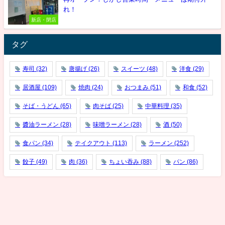
れ！
新店・閉店
タグ
寿司
(32)
唐揚げ
(26)
スイーツ
(48)
洋食
(29)
居酒屋
(109)
焼肉
(24)
おつまみ
(51)
和食
(52)
そば・うどん
(65)
肉そば
(25)
中華料理
(35)
醬油ラーメン
(28)
味噌ラーメン
(28)
酒
(50)
食パン
(34)
テイクアウト
(113)
ラーメン
(252)
餃子
(49)
肉
(36)
ちょい吞み
(88)
パン
(86)