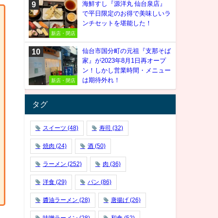
海鮮すし『源洋丸 仙台泉店』
で平日限定のお得で美味しいラ
ンチセットを堪能した！
新店・閉店
仙台市国分町の元祖『支那そば
家』が2023年8月1日再オープ
ン！しかし営業時間・メニュー
は期待外れ！
新店・閉店
タグ
スイーツ
(48)
寿司
(32)
焼肉
(24)
酒
(50)
ラーメン
(252)
肉
(36)
洋食
(29)
パン
(86)
醬油ラーメン
(28)
唐揚げ
(26)