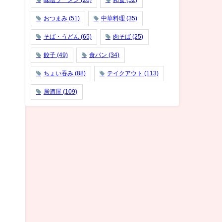
味噌ラーメン
(28)
和食
(52)
おつまみ
(51)
中華料理
(35)
そば・うどん
(65)
肉そば
(25)
餃子
(49)
食パン
(34)
ちょい吞み
(88)
テイクアウト
(113)
居酒屋
(109)