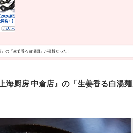
店』の「生姜香る白湯麺」が激旨だった！
上海厨房 中倉店』の「生姜香る白湯麺