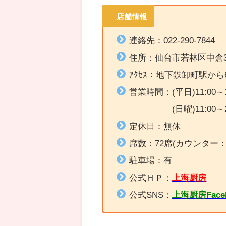
店舗情報
連絡先：022-290-7844
住所：
仙台市若林区中倉3-
ｱｸｾｽ：地下鉄
卸町駅から6
営業時間：(平日)11:00
～
(日曜)11:00～
定休日：無休
席数：72席(
カウンター：
駐車場：有
公式ＨＰ：
上海厨房
公式SNS：
上海厨房Face