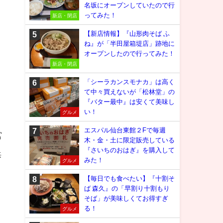
名坂にオープンしていたので行
ってみた！
新店・閉店
【新店情報】『山形肉そば ふ
ね』が「半田屋箱堤店」跡地に
オープンしたので行ってみた！
新店・閉店
「シーラカンスモナカ」は高く
て中々買えないが「松林堂」の
『バター最中』は安くて美味し
い！
グルメ
エスパル仙台東館２Fで毎週
宮
木・金・土に限定販売している
『さいちのおはぎ』を購入して
浜
みた！
グルメ
【毎日でも食べたい】『十割そ
ば 森久』の「早割り十割もり
そば」が美味しくてお得すぎ
る！
グルメ