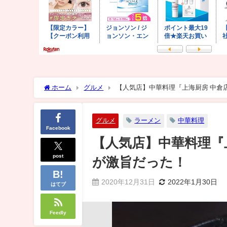
ホーム
グルメ
【人気店】中華料理『上海厨房 中倉
グルメ
ラーメン
中華料理
Facebook
【人気店】中華料理『
post
が激旨だった！
2020年12月31日
2022年1月30日
はてブ
Feedly