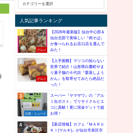
人気記事ランキング
【2026年最新版】仙台中心部＆
仙台北部で美味しい『肉そば』
が食べられるお店11店を選んで
みた！
グルメ
【入手困難】マツコの知らない
世界で紹介！山形県白鷹町やま
り菓子舗の６代目『栗蒸しよう
香
かん』を取寄せてみたら絶品だ
グルメ
った！
スーパー『ヤマザワ』の「アル
ミ缶ポスト」でリサイクルとエ
コに貢献！更に現金ゲットで超
お得！
話題・ニュース
【新店情報】カフェ『ＭＡＲＵ
ＫＩ(マルキ)』が仙台市泉区市