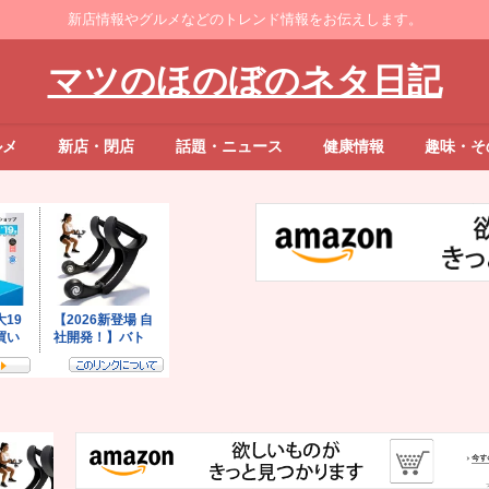
新店情報やグルメなどのトレンド情報をお伝えします。
マツのほのぼのネタ日記
ルメ
新店・閉店
話題・ニュース
健康情報
趣味・そ