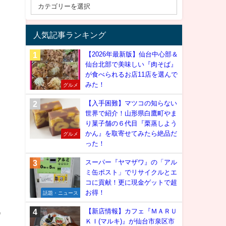
人気記事ランキング
【2026年最新版】仙台中心部＆
仙台北部で美味しい『肉そば』
が食べられるお店11店を選んで
みた！
グルメ
【入手困難】マツコの知らない
世界で紹介！山形県白鷹町やま
り菓子舗の６代目『栗蒸しよう
かん』を取寄せてみたら絶品だ
グルメ
った！
スーパー『ヤマザワ』の「アル
ミ缶ポスト」でリサイクルとエ
コに貢献！更に現金ゲットで超
お得！
話題・ニュース
う
【新店情報】カフェ『ＭＡＲＵ
ＫＩ(マルキ)』が仙台市泉区市