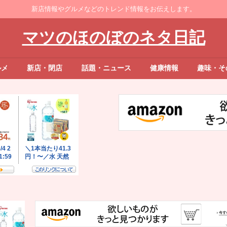
新店情報やグルメなどのトレンド情報をお伝えします。
マツのほのぼのネタ日記
ルメ
新店・閉店
話題・ニュース
健康情報
趣味・そ