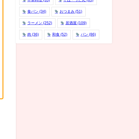
中華料理
(35)
そば・うどん
(65)
食パン
(34)
おつまみ
(51)
ラーメン
(252)
居酒屋
(109)
肉
(36)
和食
(52)
パン
(86)