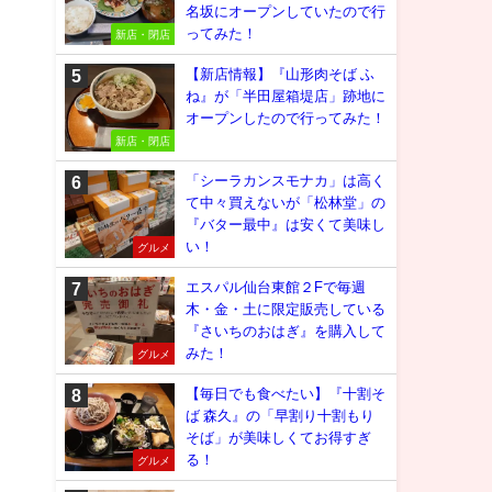
名坂にオープンしていたので行
ってみた！
新店・閉店
【新店情報】『山形肉そば ふ
ね』が「半田屋箱堤店」跡地に
オープンしたので行ってみた！
新店・閉店
「シーラカンスモナカ」は高く
て中々買えないが「松林堂」の
『バター最中』は安くて美味し
い！
グルメ
エスパル仙台東館２Fで毎週
木・金・土に限定販売している
『さいちのおはぎ』を購入して
みた！
グルメ
【毎日でも食べたい】『十割そ
ば 森久』の「早割り十割もり
そば」が美味しくてお得すぎ
る！
グルメ