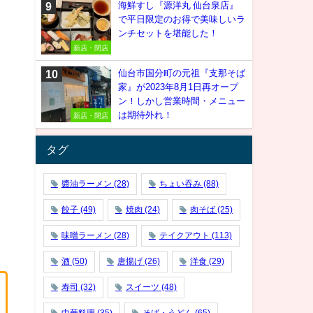
海鮮すし『源洋丸 仙台泉店』
で平日限定のお得で美味しいラ
ンチセットを堪能した！
新店・閉店
仙台市国分町の元祖『支那そば
家』が2023年8月1日再オープ
ン！しかし営業時間・メニュー
は期待外れ！
新店・閉店
タグ
醬油ラーメン
(28)
ちょい吞み
(88)
餃子
(49)
焼肉
(24)
肉そば
(25)
味噌ラーメン
(28)
テイクアウト
(113)
酒
(50)
唐揚げ
(26)
洋食
(29)
寿司
(32)
スイーツ
(48)