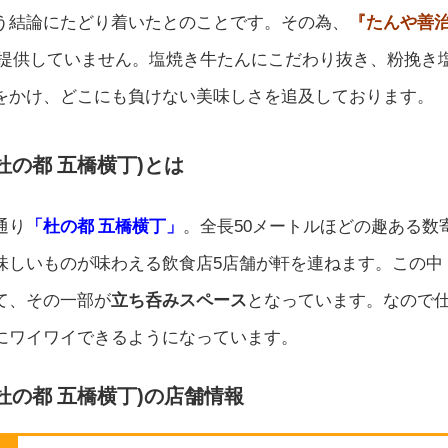
う結論にたどり着いたとのことです。その為、
『たんや善
提供していません。塩焼き牛たんにこだわり抜き、粉挽き
をかけ、どこにも負けない美味しさを追及しております。
杜の都 五橋横丁)とは
通り
「杜の都 五橋横丁」
。
全長50メートルほどの趣ある数
味しいものが味わえる飲食店5店舗が軒を連ねます。この中
て、その一部が
立ち呑みスペース
となっています。なので
にワイワイできるようになっています。
 杜の都 五橋横丁)の店舗情報