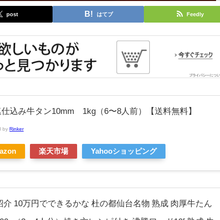
post
はてブ
Feedly
仕込み牛タン10mm 1kg（6〜8人前）【送料無料】
d by
Rinker
azon
楽天市場
Yahooショッピング
紹介 10万円でできるかな 杜の都仙台名物 熟成 肉厚牛たん