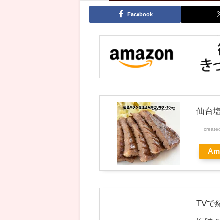
Facebook
仙台塩
create
Am
TVで