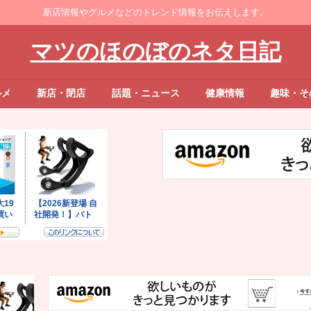
新店情報やグルメなどのトレンド情報をお伝えします。
マツのほのぼのネタ日記
ルメ
新店・閉店
話題・ニュース
健康情報
趣味・そ