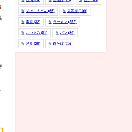
焼肉
(24)
唐揚げ
(26)
餃子
(49)
治
そば・うどん
(65)
居酒屋
(109)
塩
寿司
(32)
ラーメン
(252)
おつまみ
(51)
パン
(86)
洋食
(29)
肉そば
(25)
寄
仕