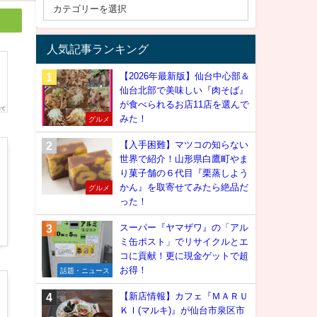
人気記事ランキング
【2026年最新版】仙台中心部＆
仙台北部で美味しい『肉そば』
が食べられるお店11店を選んで
みた！
グルメ
【入手困難】マツコの知らない
世界で紹介！山形県白鷹町やま
り菓子舗の６代目『栗蒸しよう
かん』を取寄せてみたら絶品だ
グルメ
った！
スーパー『ヤマザワ』の「アル
ミ缶ポスト」でリサイクルとエ
コに貢献！更に現金ゲットで超
お得！
話題・ニュース
【新店情報】カフェ『ＭＡＲＵ
ＫＩ(マルキ)』が仙台市泉区市