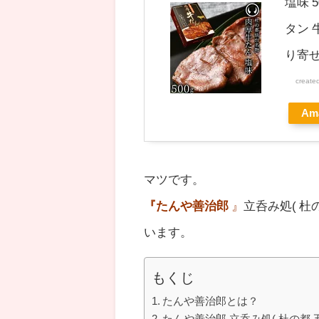
塩味 
タン 
り寄せ
create
Am
マツです。
『たんや善治郎
』
立呑み処( 
います。
もくじ
たんや善治郎とは？
たんや善治郎 立呑み処( 杜の都 