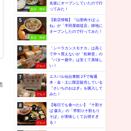
名坂にオープンしていたので行
ってみた！
新店・閉店
【新店情報】『山形肉そば ふ
ね』が「半田屋箱堤店」跡地に
オープンしたので行ってみた！
新店・閉店
「シーラカンスモナカ」は高く
て中々買えないが「松林堂」の
『バター最中』は安くて美味し
い！
グルメ
エスパル仙台東館２Fで毎週
木・金・土に限定販売している
思
『さいちのおはぎ』を購入して
みた！
グルメ
【毎日でも食べたい】『十割そ
ば 森久』の「早割り十割もり
そば」が美味しくてお得すぎ
る！
グルメ