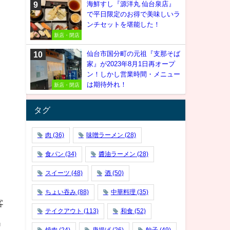
海鮮すし『源洋丸 仙台泉店』
で平日限定のお得で美味しいラ
ンチセットを堪能した！
新店・閉店
仙台市国分町の元祖『支那そば
家』が2023年8月1日再オープ
ン！しかし営業時間・メニュー
は期待外れ！
新店・閉店
タグ
肉
(36)
味噌ラーメン
(28)
食パン
(34)
醬油ラーメン
(28)
スイーツ
(48)
酒
(50)
ちょい吞み
(88)
中華料理
(35)
客
テイクアウト
(113)
和食
(52)
出