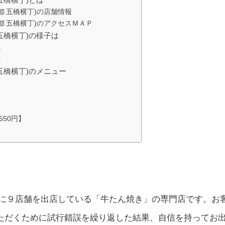
都 五橋横丁)の店舗情報
の都 五橋横丁)のアクセスＭＡＰ
 五橋横丁)の様子は
観
観
 五橋横丁)のメニュー
50円】
に９店舗を出店している「牛たん焼き」の専門店です。お
ただくために試行錯誤を繰り返した結果、自信を持ってお