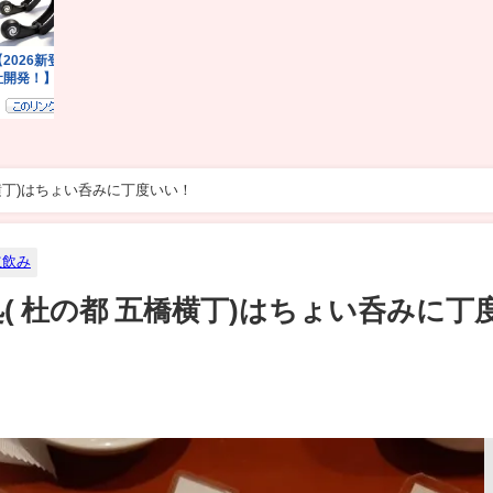
橋横丁)はちょい呑みに丁度いい！
立飲み
( 杜の都 五橋横丁)はちょい呑みに丁