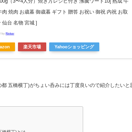
500g（3〜4人分）焼き方レシピ付き 沸騰ワード10[ 熟成 牛
牛肉 焼肉 お歳暮 御歳暮 ギフト 贈答 お祝い 御祝 内祝 お取
 仙台 名物 宮城 ]
d by
Rinker
azon
楽天市場
Yahooショッピング
杜の都 五橋横丁)がちょい呑みには丁度良いので紹介したいと
五橋横丁)とは