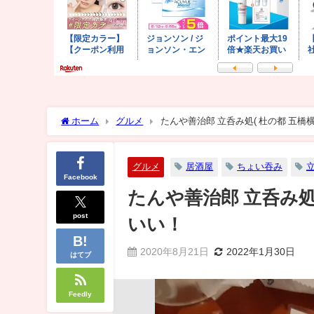
ホーム
グルメ
たんや善治郎 立呑み処( 杜の都 五
グルメ
居酒屋
ちょい吞み
Facebook
たんや善治郎 立呑み処
post
いい！
2020年8月21日
2022年1月30日
はてブ
Feedly