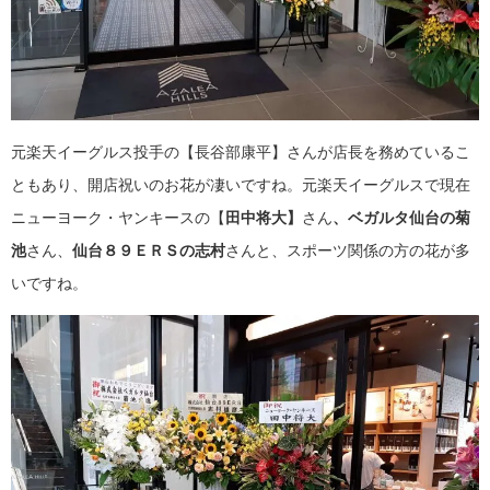
元楽天イーグルス投手の【長谷部
康平
】さんが店長を務めているこ
ともあり、開店祝いのお花が凄いですね。元楽天イーグルスで現在
ニューヨーク・ヤンキースの【
田中将大】
さん
、ベガルタ仙台の菊
池
さん、
仙台８９ＥＲＳの志村
さんと、スポーツ関係の方の花が多
いですね。