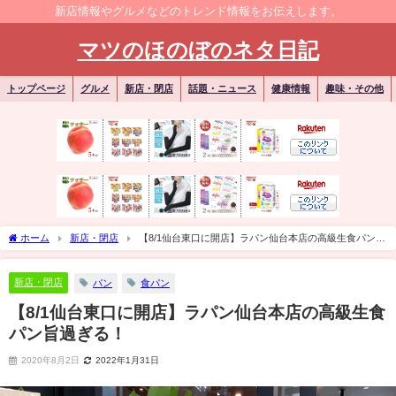
新店情報やグルメなどのトレンド情報をお伝えします。
マツのほのぼのネタ日記
トップページ
グルメ
新店・閉店
話題・ニュース
健康情報
趣味・その他
ホーム
新店・閉店
【8/1仙台東口に開店】ラパン仙台本店の高級生食パン旨
過ぎる！
新店・閉店
パン
食パン
【8/1仙台東口に開店】ラパン仙台本店の高級生食
パン旨過ぎる！
2020年8月2日
2022年1月31日