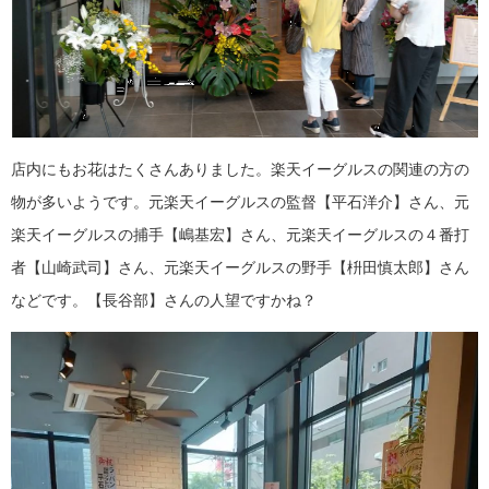
店内にもお花はたくさんありました。楽天イーグルスの関連の方の
物が多いようです。元楽天イーグルスの監督【平石洋介】さん、元
楽天イーグルスの捕手【嶋基宏】さん、元楽天イーグルスの４番打
者【山崎武司】さん、元楽天イーグルスの野手【枡田慎太郎】さん
などです。【長谷部】さんの人望ですかね？