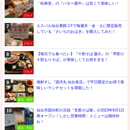
「松林堂」の『バター最中』は安くて美味しい！
グルメ
エスパル仙台東館２Fで毎週木・金・土に限定販売
している『さいちのおはぎ』を購入してみた！
グルメ
【毎日でも食べたい】『十割そば 森久』の「早割り
十割もりそば」が美味しくてお得すぎる！
グルメ
海鮮すし『源洋丸 仙台泉店』で平日限定のお得で美
味しいランチセットを堪能した！
新店・閉店
仙台市国分町の元祖『支那そば家』が2023年8月1日
再オープン！しかし営業時間・メニューは期待外
れ！
新店・閉店