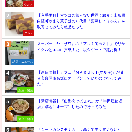
グルメ
【入手困難】マツコの知らない世界で紹介！山形県
白鷹町やまり菓子舗の６代目『栗蒸しようかん』を
取寄せてみたら絶品だった！
グルメ
スーパー『ヤマザワ』の「アルミ缶ポスト」でリサ
イクルとエコに貢献！更に現金ゲットで超お得！
話題・ニュース
【新店情報】カフェ『ＭＡＲＵＫＩ(マルキ)』が仙
台市泉区市名坂にオープンしていたので行ってみ
た！
新店・閉店
【新店情報】『山形肉そば ふね』が「半田屋箱堤
店」跡地にオープンしたので行ってみた！
新店・閉店
「シーラカンスモナカ」は高くて中々買えないが