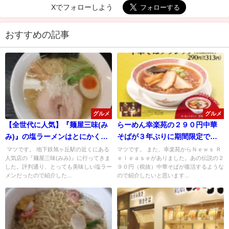
Xでフォローしよう
おすすめの記事
グルメ
グルメ
【全世代に人気】『麺屋三味(み
らーめん幸楽苑の２９０円中華
み)』の塩ラーメンはとにかく優
そばが３年ぶりに期間限定で復
しいスープが最高だった！
活！
マツです。 地下鉄旭ヶ丘駅の近くにある
マツです。 また、幸楽苑からＮｅｗｓ Ｒ
人気店の『麺屋三味(みみ)』に行ってきま
ｅｌｅａｓｅがありました。あの伝説の２
した。評判通り、とっても美味しい塩ラー
９０円（税抜）中華そばが復活するような
メンだったので紹介した...
ので紹介したいと思います...