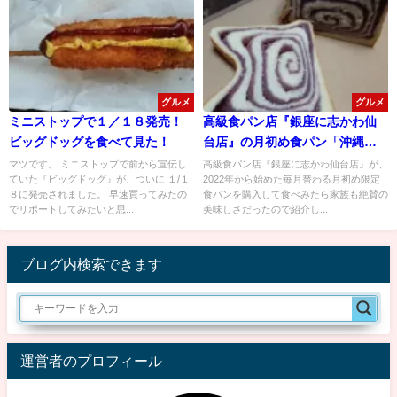
グルメ
グルメ
ミニストップで１／１８発売！
高級食パン店『銀座に志かわ仙
ビッグドッグを食べて見た！
台店』の月初め食パン「沖縄熟
成紅いもあん」が旨すぎる！
マツです。 ミニストップで前から宣伝し
高級食パン店『銀座に志かわ仙台店』が、
ていた『ビッグドッグ』が、ついに １/１
2022年から始めた毎月替わる月初め限定
８に発売されました。 早速買ってみたの
食パンを購入して食べみたら家族も絶賛の
でリポートしてみたいと思...
美味しさだったので紹介し...
ブログ内検索できます
運営者のプロフィール