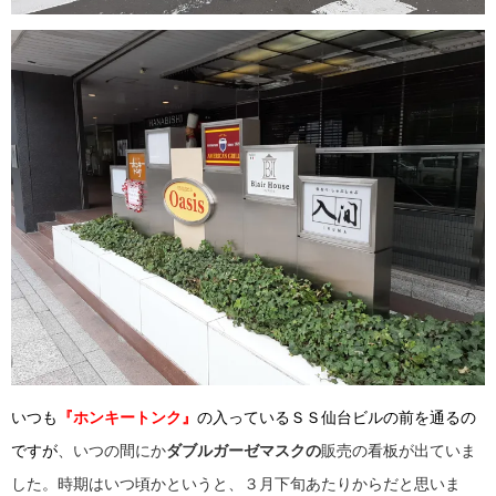
いつも
『ホンキートンク』
の入っているＳＳ仙台ビルの前を通るの
ですが
、いつの間にか
ダブルガーゼマスクの
販売の看板が出ていま
した。時期はいつ頃かというと、３月下旬あたりからだと思いま