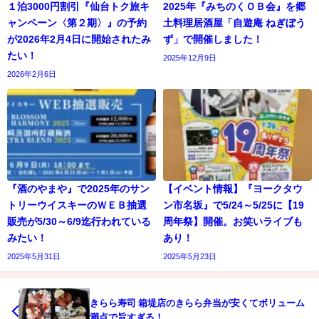
１泊3000円割引『仙台トク旅キ
2025年『みちのくＯＢ会』を郷
ャンペーン〈第２期〉』の予約
土料理居酒屋「自遊庵 ねぎぼう
が2026年2月4日に開始されたみ
ず」で開催しました！
たい！
2025年12月9日
2026年2月6日
『酒のやまや』で2025年のサン
【イベント情報】『ヨークタウ
トリーウイスキーのＷＥＢ抽選
ン市名坂』で5/24～5/25に【19
販売が5/30～6/9迄行われている
周年祭】開催。お笑いライブも
みたい！
あり！
2025年5月31日
2025年5月23日
きらら寿司 箱堤店のきらら弁当が安くてボリューム
満点で旨すぎる！