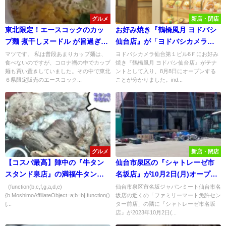
グルメ
新店・閉店
東北限定！エースコックのカッ
お好み焼き『鶴橋風月 ヨドバシ
プ麺 煮干しヌードル が旨過ぎ
仙台店』が「ヨドバシカメラ仙
る！
台第一ビル6F」に8/8オープン予
マツです。 私は普段あまりカップ麺は、
ヨドバシカメラ仙台第１ビル6Ｆにお好み
食べないのですが、コロナ禍の中でカップ
焼き『鶴橋風月 ヨドバシ仙台店』がテナ
定！
麺も買い置きしていました。その中で東北
ントとして入り、8月8日にオープンする
６県限定販売のエースコック...
ことが分かりました。ind...
グルメ
新店・閉店
【コスパ最高】陣中の『牛タン
仙台市泉区の『シャトレーゼ市
スタンド泉店』の満福牛タン弁
名坂店』が10月2日(月)オープン
当が大人気で大行列！
決定！
(function(b,c,f,g,a,d,e)
仙台市泉区市名坂ジャパンミート仙台市名
{b.MoshimoAffiliateObject=a;b=b||function()
坂店の近くの「ファミリーマート免許セン
{...
ター前店」の隣に『シャトレーゼ市名坂
店』が2023年10月2日(...