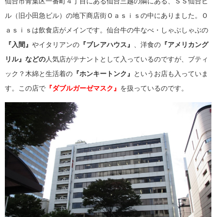
仙台市青葉区一番町４丁目にある仙台三越の隣にある、ＳＳ仙台ビ
ル（旧小田急ビル）の地下商店街Ｏａｓｉｓの中にありました。Ｏ
ａｓｉｓは飲食店がメインです。仙台牛の牛なべ・しゃぶしゃぶの
『入間』
やイタリアンの
『ブレアハウス』
、洋食の
『アメリカング
リル』などの
人気店がテナントとして入っているのですが、ブティ
ック？木綿と生活着の
『ホンキートンク』
というお店も入っていま
す。この店で
『ダブルガーゼマスク』
を扱っているのです。