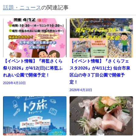
話題・ニュース
の関連記事
【イベント情報】『将監さくら
【イベント情報】『さくらフェ
祭り2026』が4/12(日)に将監ふ
スタ2026』が4/11(土) 仙台市泉
れあい公園で開催予定！
区山の寺３丁目公園で開催予
定！
2026年4月10日
2026年4月10日