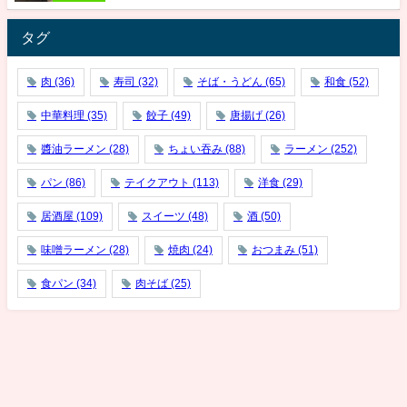
タグ
肉
(36)
寿司
(32)
そば・うどん
(65)
和食
(52)
中華料理
(35)
餃子
(49)
唐揚げ
(26)
醬油ラーメン
(28)
ちょい吞み
(88)
ラーメン
(252)
パン
(86)
テイクアウト
(113)
洋食
(29)
居酒屋
(109)
スイーツ
(48)
酒
(50)
味噌ラーメン
(28)
焼肉
(24)
おつまみ
(51)
食パン
(34)
肉そば
(25)