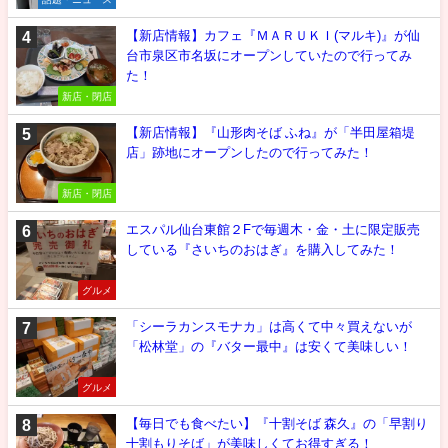
【新店情報】カフェ『ＭＡＲＵＫＩ(マルキ)』が仙
台市泉区市名坂にオープンしていたので行ってみ
た！
新店・閉店
【新店情報】『山形肉そば ふね』が「半田屋箱堤
店」跡地にオープンしたので行ってみた！
新店・閉店
エスパル仙台東館２Fで毎週木・金・土に限定販売
している『さいちのおはぎ』を購入してみた！
グルメ
「シーラカンスモナカ」は高くて中々買えないが
「松林堂」の『バター最中』は安くて美味しい！
グルメ
【毎日でも食べたい】『十割そば 森久』の「早割り
十割もりそば」が美味しくてお得すぎる！