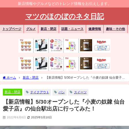
新店情報やグルメなどのトレンド情報をお伝えします。
マツのほのぼのネタ日記
トップページ
グルメ
新店・閉店
話題・ニュース
健康情報
趣味・その他
ホーム
新店・閉店
【新店情報】5/30オープンした『小麦の奴隷 仙台愛子
店』の仙台駅出店に行ってみた！
新店・閉店
テイクアウト
パン
スイーツ
【新店情報】5/30オープンした『小麦の奴隷 仙台
愛子店』の仙台駅出店に行ってみた！
2022年6月6日
2025年3月10日