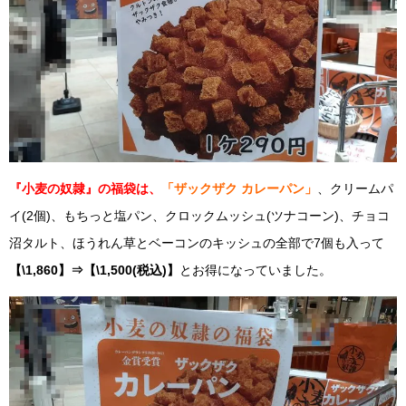
『小麦の奴隷』の福袋は、
「ザックザク カレーパン」
、クリームパ
イ(2個)、もちっと塩パン、クロックムッシュ(ツナコーン)、チョコ
沼タルト、ほうれん草とベーコンのキッシュの全部で7個も入って
【\1,860】⇒【\1,500(税込)】
とお得になっていました。