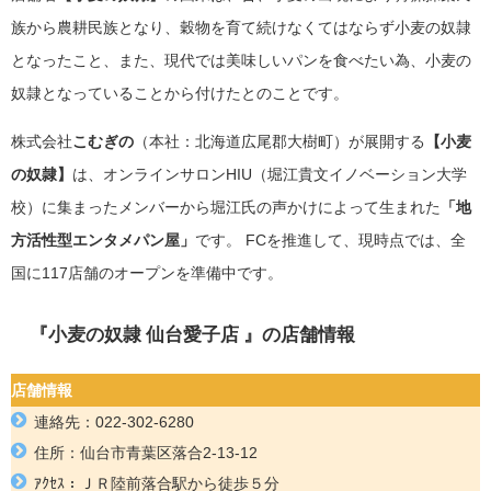
族から農耕民族となり、穀物を育て続けなくてはならず小麦の奴隷
となったこと、また、現代では美味しいパンを食べたい為、小麦の
奴隷となっていることから付けたとのことです。
株式会社
こむぎの
（本社：北海道広尾郡大樹町）が展開する
【小麦
の奴隷】
は、オンラインサロンHIU（堀江貴文イノベーション大学
校）に集まったメンバーから堀江氏の声かけによって生まれた
「地
方活性型エンタメパン屋」
です。 FCを推進して、現時点では、全
国に117店舗のオープンを準備中です。
『小麦の奴隷 仙台愛子店
』
の店舗情報
店舗情報
連絡先：
022-302-6280
住所：
仙台市青葉区落合2-13-12
ｱｸｾｽ：ＪＲ陸前落合駅
から徒歩５分