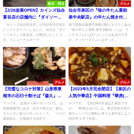
新店・閉店
グルメ
【2/26改装OPEN】カインズ仙台
仙台市泉区の『味の牛たん喜助
富谷店の店舗内に『ダイソーカ
泉中央駅店』の牛たん焼き付き
インズ富谷店』ができていた！
「晩酌セット」が安くて旨くて
『カインズ仙台富谷店』が2022年2月26日
地下鉄南北線泉中央駅の駅ビル３Ｆにある
にソフトオープンしました。目玉は『ダイ
『味の牛たん喜助 泉中央駅店』には、ラ
大満足！
ソーカインズ富谷店』が開店したことで
ンチタイムには行ったことがあるのです
す。リニューアルオープ...
が、ディナータイムには行った...
グルメ
グルメ
【完璧なコロナ対策】山形県東
【2023年5月完全閉店】【泉区の
根市の石臼十割そば『森久』は
人気中華店】中国料理『華房(か
「野菜てんぷら・サラダ・漬
ぼう)』の「麻婆豆腐」が滅茶苦
マツです。 以前から時々行っていた、山
マツです。 【2023年8月追記】残念です
形県東根市にある、石臼十割そば『森久』
が、『華房(かぼう)』は、東北学院大学の
物」盛り放題のセルフスタイル
茶旨かった！
さんに久し振りに行ったところ、「コロナ
泉キャンパスの移転に伴う人員不足により
になっていた！
感染防止」を徹底する目的で...
2023年５月で完全...