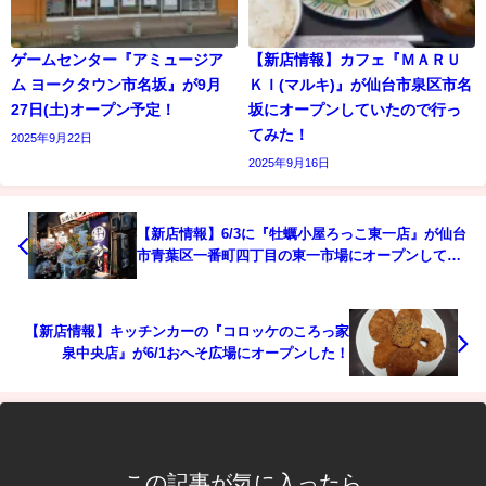
ゲームセンター『アミュージア
【新店情報】カフェ『ＭＡＲＵ
ム ヨークタウン市名坂』が9月
ＫＩ(マルキ)』が仙台市泉区市名
27日(土)オープン予定！
坂にオープンしていたので行っ
てみた！
2025年9月22日
2025年9月16日
【新店情報】6/3に『牡蠣小屋ろっこ東一店』が仙台
市青葉区一番町四丁目の東一市場にオープンしてい
た！
【新店情報】キッチンカーの『コロッケのころっ家
泉中央店』が6/1おへそ広場にオープンした！
この記事が気に入ったら