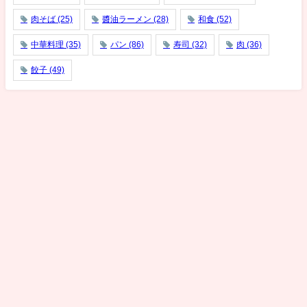
肉そば
(25)
醬油ラーメン
(28)
和食
(52)
中華料理
(35)
パン
(86)
寿司
(32)
肉
(36)
餃子
(49)