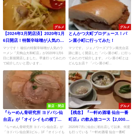
グルメ
グルメ
【2024年3月閉店済】2020年1月
とんかつ大町プロデュース！パ
6日開店！特製辛味噌が人気の
ン屋小町に行ってみた！
『天狗山 大和町店』に行ってみ
マツです！ 秘伝の特製辛味噌が人気のラ
マツです。 ジェノワーズブラン南光台店
ーメン『天狗山大和町店』が2020年1月6
跡に新しく開店した「パン屋小町」に行っ
た！
日に新規開店しました。早速行ってみたの
てみたので紹介します。 パン屋小町とは
で紹介したいと思います...
どんなお店？ 「パン屋小町...
新店・閉店
グルメ
『らーめん骨研究所 ヨドバシ仙
【残念】『一軒め酒場 仙台一番
台店』が「オイシイもの横丁」
町店』の飲み放コース【2,000
に12/22(金)にオープンしたので
円】が【2,500円】に値上げにな
『らーめん骨研究所 ヨドバシ仙台店』が
2020年7月に仙台に初出店して以来、何度
「ヨドバシ仙台第1ビル」1F『オイシイも
も行っている『一軒め酒場 仙台一番町
行ってみた！
ったみたい！