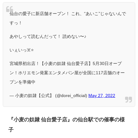
仙台の愛子に新店舗オープン！
これ、“あいこ”じゃないんで
すっ！
あやしって読むんだって！
読めない〜♪
いぇいっ☠️⭐️
宮城県初出店！【小麦の奴隷 仙台愛子店】5月30日オープ
ン！ホリエモン発案エンタメパン屋が全国に117店舗のオー
プンを準備中
— 小麦の奴隷【公式】 (@dorei_official)
May 27, 2022
『
小麦の奴隷
仙台愛子店
』の仙台駅での催事の様
子