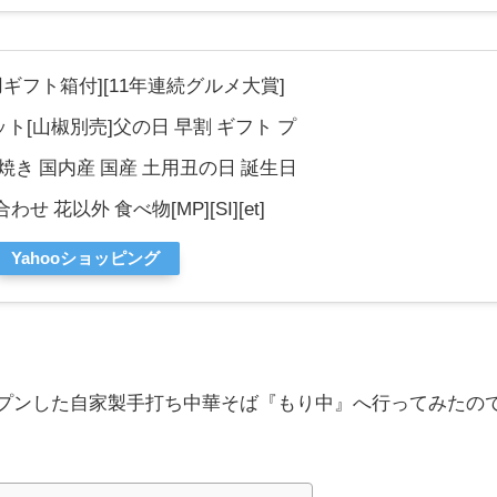
ギフト箱付][11年連続グルメ大賞]
[山椒別売]父の日 早割 ギフト プ
蒲焼き 国内産 国産 土用丑の日 誕生日
 花以外 食べ物[MP][SI][et]
Yahooショッピング
オープンした自家製手打ち中華そば
『もり中』へ行ってみたの