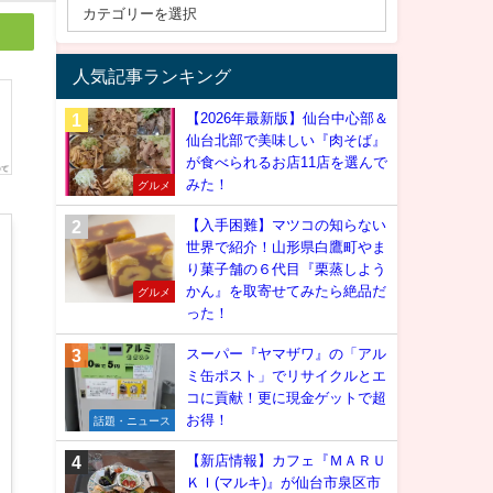
人気記事ランキング
【2026年最新版】仙台中心部＆
仙台北部で美味しい『肉そば』
が食べられるお店11店を選んで
みた！
グルメ
【入手困難】マツコの知らない
世界で紹介！山形県白鷹町やま
り菓子舗の６代目『栗蒸しよう
かん』を取寄せてみたら絶品だ
グルメ
った！
スーパー『ヤマザワ』の「アル
ミ缶ポスト」でリサイクルとエ
コに貢献！更に現金ゲットで超
お得！
話題・ニュース
【新店情報】カフェ『ＭＡＲＵ
ＫＩ(マルキ)』が仙台市泉区市