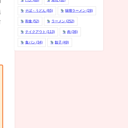
パン
(86)
寿司
(32)
加
そば・うどん
(65)
味噌ラーメン
(28)
無
和食
(52)
ラーメン
(252)
河
テイクアウト
(113)
肉
(36)
食パン
(34)
餃子
(49)