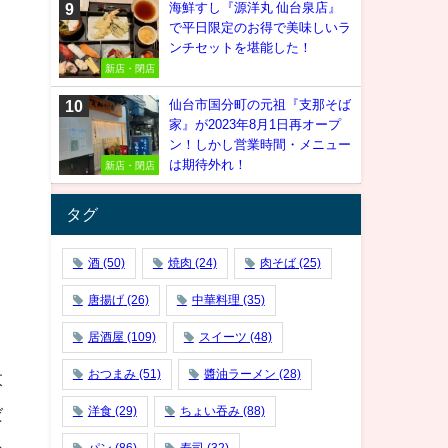
海鮮すし『源洋丸 仙台泉店』
で平日限定のお得で美味しいラ
ンチセットを堪能した！
新店・閉店
仙台市国分町の元祖『支那そば
家』が2023年8月1日再オープ
ン！しかし営業時間・メニュー
は期待外れ！
新店・閉店
タグ
酒
(50)
焼肉
(24)
肉そば
(25)
唐揚げ
(26)
中華料理
(35)
居酒屋
(109)
スイーツ
(48)
おつまみ
(51)
醬油ラーメン
(28)
太
洋食
(29)
ちょい吞み
(88)
ば