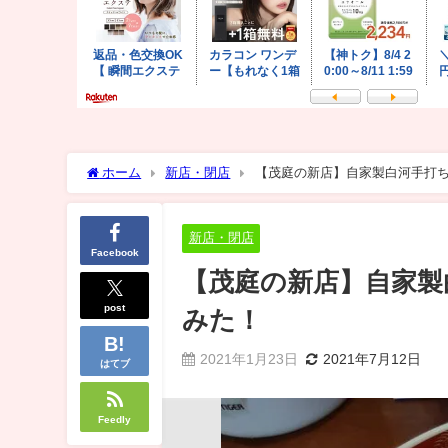
ホーム
新店・閉店
【茂庭の新店】自家製白河手打
新店・閉店
Facebook
【茂庭の新店】自家製
post
みた！
2021年1月23日
2021年7月12日
はてブ
Feedly