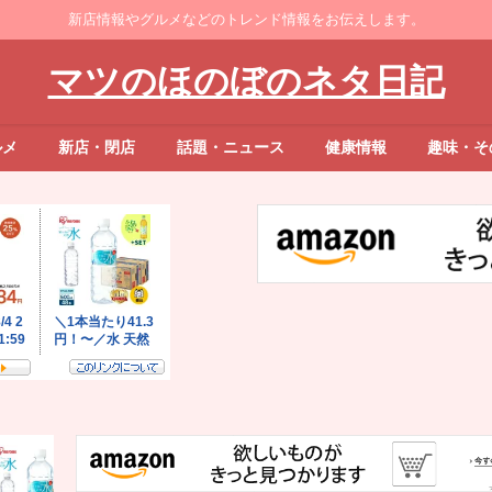
新店情報やグルメなどのトレンド情報をお伝えします。
マツのほのぼのネタ日記
ルメ
新店・閉店
話題・ニュース
健康情報
趣味・そ