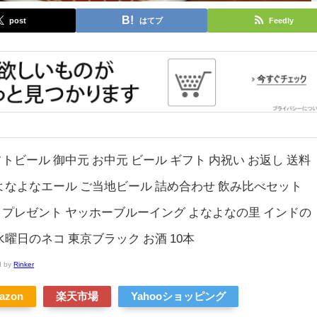
post
はてブ
Feedly
トビール 御中元 お中元 ビール ギフト 内祝い お返し 送料
よなよなエール ご当地ビール 詰め合わせ 飲み比べセット
プレゼント ヤッホーブルーイング よなよなの里 インドの
水曜日のネコ 東京ブラック お酒 10本
d by
Rinker
azon
楽天市場
Yahooショッピング