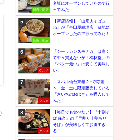
名坂にオープンしていたので行
ってみた！
新店・閉店
【新店情報】『山形肉そば ふ
ね』が「半田屋箱堤店」跡地に
オープンしたので行ってみた！
新店・閉店
「シーラカンスモナカ」は高く
て中々買えないが「松林堂」の
『バター最中』は安くて美味し
い！
グルメ
エスパル仙台東館２Fで毎週
木・金・土に限定販売している
『さいちのおはぎ』を購入して
みた！
グルメ
【毎日でも食べたい】『十割そ
で
ば 森久』の「早割り十割もり
そば」が美味しくてお得すぎ
る！
グルメ