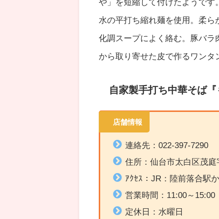
や」を短縮して付けたようです
水の平打ち縮れ麺を使用。柔ら
化調スープによく絡む。豚バラ
から取り寄せた皮で作るワンタ
自家製手打ち中華そば『
店舗情報
連絡先：022-397-7290
住所：仙台市太白区茂庭
ｱｸｾｽ：
JR：陸前落合駅から
営業時間：
11:00～15:00
定休日：水曜日