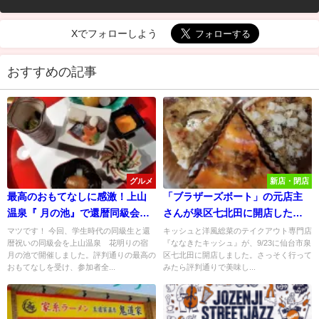
Xでフォローしよう
おすすめの記事
グルメ
新店・閉店
最高のおもてなしに感激！上山
「ブラザーズボート」の元店主
温泉『 月の池』で還暦同級会を
さんが泉区七北田に開店した
開催！
『ななきたキッシュ』へ行って
マツです！ 今回、学生時代の同級生と還
キッシュと洋風総菜のテイクアウト専門店
暦祝いの同級会を上山温泉 花明りの宿
『ななきたキッシュ』が、9/23に仙台市泉
みた！
月の池で開催しました。評判通りの最高の
区七北田に開店しました。さっそく行って
おもてなしを受け、参加者全...
みたら評判通りで美味し...