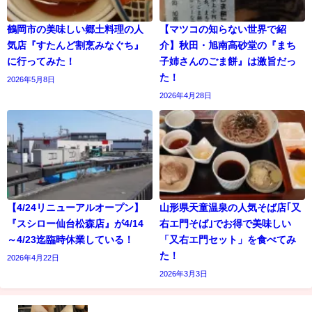
鶴岡市の美味しい郷土料理の人
【マツコの知らない世界で紹
気店『すたんど割烹みなぐち』
介】秋田・旭南高砂堂の『まち
に行ってみた！
子姉さんのごま餅』は激旨だっ
た！
2026年5月8日
2026年4月28日
【4/24リニューアルオープン】
山形県天童温泉の人気そば店｢又
『スシロー仙台松森店』が4/14
右エ門そば｣でお得で美味しい
～4/23迄臨時休業している！
「又右エ門セット」を食べてみ
た！
2026年4月22日
2026年3月3日