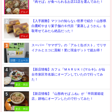
『肉そば』が食べられるお店11店を選んでみた！
グルメ
【入手困難】マツコの知らない世界で紹介！山形県
白鷹町やまり菓子舗の６代目『栗蒸しようかん』を
取寄せてみたら絶品だった！
グルメ
スーパー『ヤマザワ』の「アルミ缶ポスト」でリサ
イクルとエコに貢献！更に現金ゲットで超お得！
話題・ニュース
【新店情報】カフェ『ＭＡＲＵＫＩ(マルキ)』が仙
台市泉区市名坂にオープンしていたので行ってみ
た！
新店・閉店
【新店情報】『山形肉そば ふね』が「半田屋箱堤
店」跡地にオープンしたので行ってみた！
新店・閉店