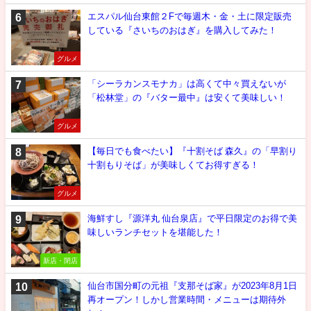
エスパル仙台東館２Fで毎週木・金・土に限定販売
している『さいちのおはぎ』を購入してみた！
グルメ
「シーラカンスモナカ」は高くて中々買えないが
「松林堂」の『バター最中』は安くて美味しい！
グルメ
【毎日でも食べたい】『十割そば 森久』の「早割り
十割もりそば」が美味しくてお得すぎる！
グルメ
海鮮すし『源洋丸 仙台泉店』で平日限定のお得で美
味しいランチセットを堪能した！
新店・閉店
仙台市国分町の元祖『支那そば家』が2023年8月1日
再オープン！しかし営業時間・メニューは期待外