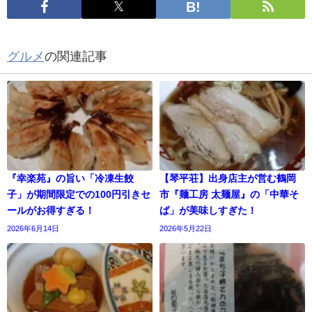
グルメ
の関連記事
『幸楽苑』の旨い「冷凍生餃
【琴平荘】出身店主が営む鶴岡
子」が期間限定での100円引きセ
市『麺工房 太麺屋』の「中華そ
ールがお得すぎる！
ば」が美味しすぎた！
2026年6月14日
2026年5月22日