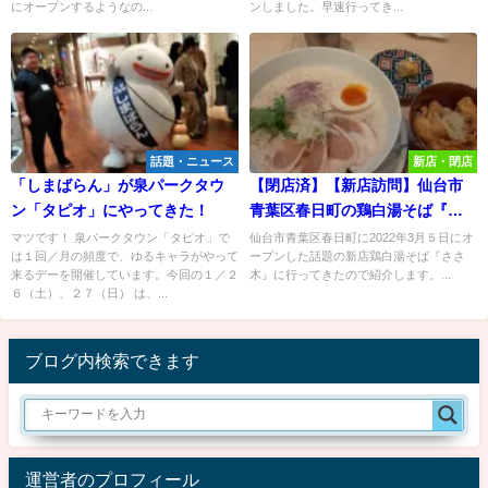
にオープンするようなの...
ンしました。早速行ってき...
話題・ニュース
新店・閉店
「しまばらん」が泉パークタウ
【閉店済】【新店訪問】仙台市
ン「タピオ」にやってきた！
青葉区春日町の鶏白湯そば『さ
さ木』に行ってみた！
マツです！ 泉パークタウン「タピオ」で
仙台市青葉区春日町に2022年3月５日にオ
は１回／月の頻度で、ゆるキャラがやって
ープンした話題の新店鶏白湯そば『ささ
来るデーを開催しています。今回の１／２
木』に行ってきたので紹介します。...
６（土）、２７（日） は、...
ブログ内検索できます
運営者のプロフィール