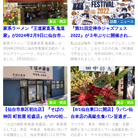
新店・閉店
話題・ニュース
家系ラーメン『王道家直系 鬼道
『第31回定禅寺ジャズフェス
家』が2024年2月9日に仙台市青
2022』が３年ぶりに開催された
葉区立町にオープンしたので行
ので行ってみた！かなり規模が
家系ラーメン『王道家直系 鬼道家』が
私はほぼ毎年『定禅寺ジャズフェス』に行
2024年2月9日に仙台市青葉区立町の「ホ
ってました。しかしコロナの為、2年連続
ってみたら大行列で断念！
縮小されていたが久々の開催で
テルグリーンパーク」の1Ｆにオープンし
で中止となり、今年2022年に３年ぶりに
感激！
ました。2月10日(土)...
開催されました。さっそく...
新店・閉店
新店・閉店
【仙台市泉区初出店】『そばの
【8/1仙台東口に開店】ラパン仙
神田 町前屋 松森店』がVIVO松森
台本店の高級生食パン旨過ぎ
に12月下旬オープン！
る！
『そばの神田 町前屋 松森店』 が、町前屋
マツです。 東京・神奈川・大阪・京都・
としては、本店、中倉店、名取店に次いで
福岡と次々に出店をしている高級生食パン
４店舗目として、仙台市泉区に1２月下旬
のお店ＬＡ・ＰＡＮが8/1に仙台にオープ