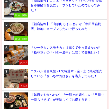
【新店情報】カフェ『ＭＡＲＵＫＩ(マルキ)』が仙
台市泉区市名坂にオープンしていたので行ってみ
た！
新店・閉店
【新店情報】『山形肉そば ふね』が「半田屋箱堤
店」跡地にオープンしたので行ってみた！
新店・閉店
「シーラカンスモナカ」は高くて中々買えないが
「松林堂」の『バター最中』は安くて美味しい！
グルメ
エスパル仙台東館２Fで毎週木・金・土に限定販売
している『さいちのおはぎ』を購入してみた！
グルメ
【毎日でも食べたい】『十割そば 森久』の「早割り
十割もりそば」が美味しくてお得すぎる！