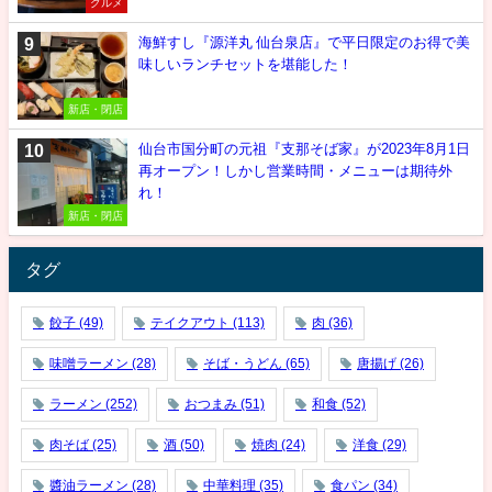
グルメ
海鮮すし『源洋丸 仙台泉店』で平日限定のお得で美
味しいランチセットを堪能した！
新店・閉店
仙台市国分町の元祖『支那そば家』が2023年8月1日
再オープン！しかし営業時間・メニューは期待外
れ！
新店・閉店
タグ
餃子
(49)
テイクアウト
(113)
肉
(36)
味噌ラーメン
(28)
そば・うどん
(65)
唐揚げ
(26)
ラーメン
(252)
おつまみ
(51)
和食
(52)
肉そば
(25)
酒
(50)
焼肉
(24)
洋食
(29)
醬油ラーメン
(28)
中華料理
(35)
食パン
(34)