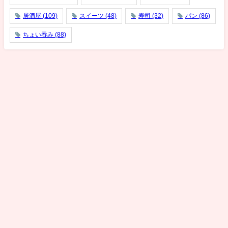
居酒屋
(109)
スイーツ
(48)
寿司
(32)
パン
(86)
ちょい吞み
(88)