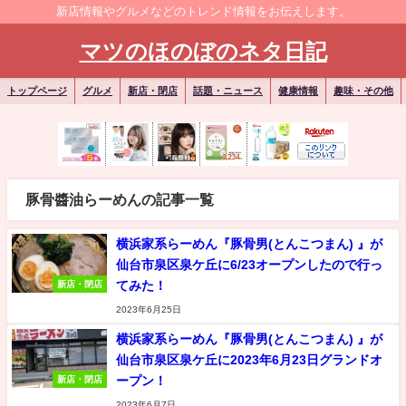
新店情報やグルメなどのトレンド情報をお伝えします。
マツのほのぼのネタ日記
トップページ
グルメ
新店・閉店
話題・ニュース
健康情報
趣味・その他
豚骨醬油らーめんの記事一覧
横浜家系らーめん『豚骨男(とんこつまん) 』が
仙台市泉区泉ケ丘に6/23オープンしたので行っ
てみた！
新店・閉店
2023年6月25日
横浜家系らーめん『豚骨男(とんこつまん) 』が
仙台市泉区泉ケ丘に2023年6月23日グランドオ
ープン！
新店・閉店
2023年6月7日