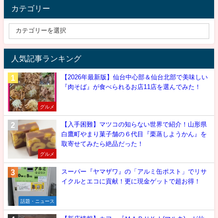
カテゴリー
人気記事ランキング
【2026年最新版】仙台中心部＆仙台北部で美味しい
『肉そば』が食べられるお店11店を選んでみた！
グルメ
【入手困難】マツコの知らない世界で紹介！山形県
白鷹町やまり菓子舗の６代目『栗蒸しようかん』を
取寄せてみたら絶品だった！
グルメ
スーパー『ヤマザワ』の「アルミ缶ポスト」でリサ
イクルとエコに貢献！更に現金ゲットで超お得！
話題・ニュース