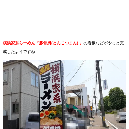
店舗の
横浜家系らーめん『豚骨男
(とんこつまん)
』
様子
横浜家系らーめん『豚骨男(とんこつまん) 』
の看板などがやっと完
成したようですね。