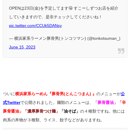
OPENは23日(金)を予定してます🤤
すこーしずつお店を紹介
していきますので、是非チェックしてくださいね！
pic.twitter.com/CCUk5DANsy
— 横浜家系ラーメン豚骨男(トンコツマン) (@tonkotsuman_)
June 15, 2023
横浜家系らーめん『豚骨男
(とんこつまん)
』のメニ
ュー
ついに
横浜家系らーめん『豚骨男(とんこつまん) 』
のメニューが
公
式Twitter
で公開されました。麺類のメニューは、
「豚骨醤油」
「辛
豚骨醤油」
「濃厚豚骨つけ麺」
「油そば」
の４種類ですね。他には
肉系の丼物が３種類、ライス、餃子などがありますね。