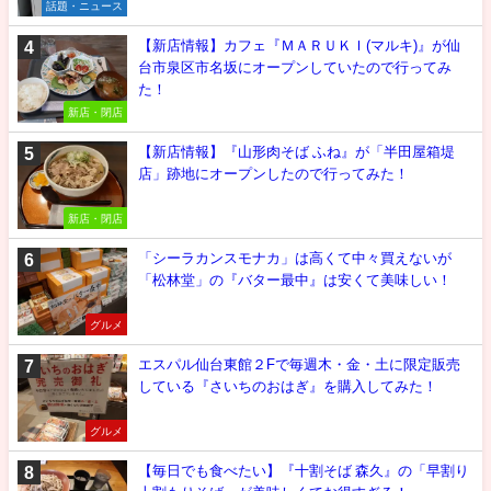
話題・ニュース
【新店情報】カフェ『ＭＡＲＵＫＩ(マルキ)』が仙
台市泉区市名坂にオープンしていたので行ってみ
た！
新店・閉店
【新店情報】『山形肉そば ふね』が「半田屋箱堤
店」跡地にオープンしたので行ってみた！
新店・閉店
「シーラカンスモナカ」は高くて中々買えないが
「松林堂」の『バター最中』は安くて美味しい！
グルメ
エスパル仙台東館２Fで毎週木・金・土に限定販売
している『さいちのおはぎ』を購入してみた！
グルメ
【毎日でも食べたい】『十割そば 森久』の「早割り