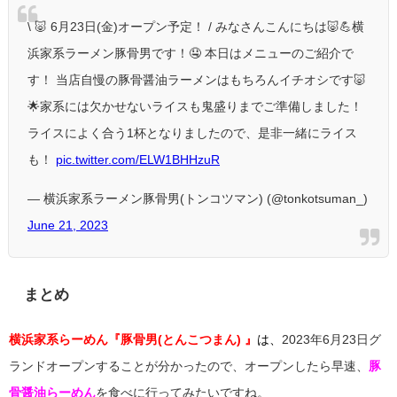
\ 🐷 6月23日(金)オープン予定！ /
みなさんこんにちは🐷💪横
浜家系ラーメン豚骨男です！🤤
本日はメニューのご紹介で
す！
当店自慢の豚骨醤油ラーメンはもちろんイチオシです🐷
🌟家系には欠かせないライスも鬼盛りまでご準備しました！
ライスによく合う1杯となりましたので、是非一緒にライス
も！
pic.twitter.com/ELW1BHHzuR
— 横浜家系ラーメン豚骨男(トンコツマン) (@tonkotsuman_)
June 21, 2023
まとめ
横浜家系らーめん『豚骨男(とんこつまん) 』
は、
2023年6月23日グ
ランドオープンすることが分かったので、オープンしたら早速、
豚
骨醤油らーめん
を食べに行ってみたいですね。