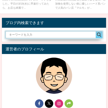
た！
した。平日の3/19(水)に早速行ってみた
加物を使用しない体に優しいハード系パン
ら、お店も綺麗で...
で人気のパン店『マルモ』が...
ブログ内検索できます
運営者のプロフィール