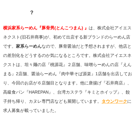
横浜家系らーめん『豚骨男(とんこつまん)』とはど
んなお店
？
横浜家系らーめん『豚骨男(とんこつまん) 』
は、
株式会社アイエス
ネクスト(旧石井商事)が、初めて出店する新ブランドのらーめん店
です。
家系らーめん
なので、豚骨醤油だと予想されますが、他店と
の差別化をどうするのか気になるところです。株式会社アイエスネ
クストは、坦々麺の店『桃源花』２店舗、味噌らーめんの店『えん
まる』2店舗、醤油らーめん『肉中華そば源楽』1店舗を出店してお
り、今回のお店が６店舗目となります。他に唐揚げ『石井商店』、
高級食パン『HAREPAN』、台湾カステラ『キミとホイップ』、餃
子持ち帰り、カヌレ専門店なども展開しています。
タウンワーク
に
求人募集が載っていました。
店舗
横浜家系らーめん『豚骨男
(とんこつまん)
』
の