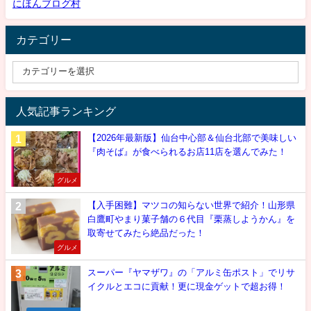
にほんブログ村
カテゴリー
人気記事ランキング
【2026年最新版】仙台中心部＆仙台北部で美味しい
『肉そば』が食べられるお店11店を選んでみた！
グルメ
【入手困難】マツコの知らない世界で紹介！山形県
白鷹町やまり菓子舗の６代目『栗蒸しようかん』を
取寄せてみたら絶品だった！
グルメ
スーパー『ヤマザワ』の「アルミ缶ポスト」でリサ
イクルとエコに貢献！更に現金ゲットで超お得！