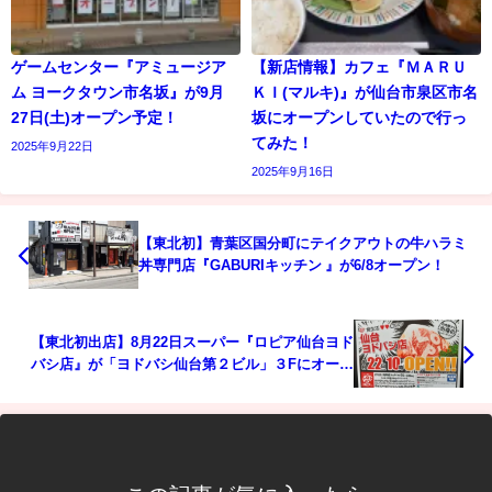
ゲームセンター『アミュージア
【新店情報】カフェ『ＭＡＲＵ
ム ヨークタウン市名坂』が9月
ＫＩ(マルキ)』が仙台市泉区市名
27日(土)オープン予定！
坂にオープンしていたので行っ
てみた！
2025年9月22日
2025年9月16日
【東北初】青葉区国分町にテイクアウトの牛ハラミ
丼専門店『GABURIキッチン 』が6/8オープン！
【東北初出店】8月22日スーパー『ロピア仙台ヨド
バシ店』が「ヨドバシ仙台第２ビル」３Fにオープ
ン！