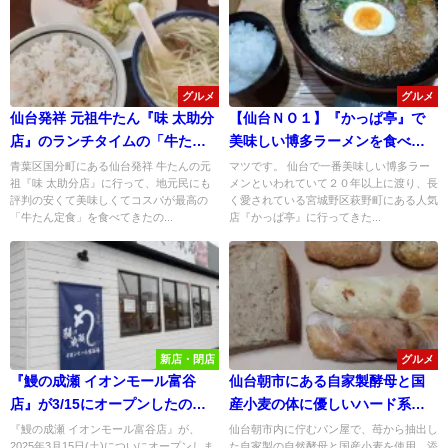
グルメ
グルメ
仙台発祥 元祖牛たん『味 太助分
【仙台ＮＯ１】『かっぱ亭』で
店』のランチタイムの「牛たん
美味しい博多ラーメンを食べて
定食」が安くて旨くてコスパ最
みた！
青葉区国分町にある仙台発祥 牛たんの元
マツです。 仙台で一番美味しい博多ラー
祖『味 太助分店』に行って、地元民にも
メンといわれていて２０年以上に渡り、長
高！
評判の安くて美味しくてコスパが最高の
く愛されている宮城野区萩野町にある人気
「牛たん定食」を食べてきたの...
店『かっぱ亭』に行ってきた...
新店・閉店
グルメ
『鰻の成瀬 イオンモール富谷
仙台朝市にある自家製酵母と国
店』が3/15にオープンしたので
産小麦の体に優しいハード系人
行ってみた！
気パン店『マルモ』に行ってみ
『鰻の成瀬 イオンモール富谷店』が、
仙台朝市内に佇むパン屋で、苺から抽出し
2025年3月15日(土)についにオープンしま
た自家製の自然酵母と国産小麦を使用、添