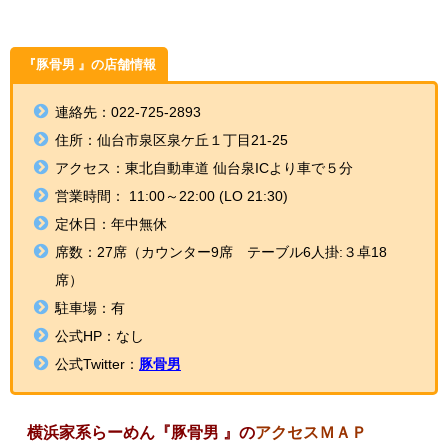
情報
『豚骨男 』
の
店舗情報
連絡先：022-725-2893
住所：仙台市泉区泉ケ丘１丁目21-25
アクセス：東北自動車道 仙台泉IC
より車で５分
営業時間：
11:00～22:00 (LO 21:30)
定休日：年中無休
席数：
27席
（カウンター9席 テーブル6人掛:３卓18
席）
駐車場：有
公式HP：なし
公式Twitter：
豚骨男
横浜家系らーめん『豚骨男 』
の
アクセスＭＡＰ