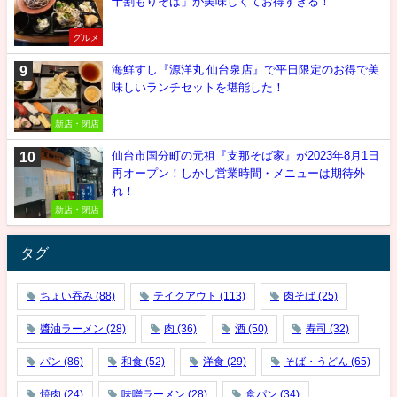
十割もりそば」が美味しくてお得すぎる！
グルメ
海鮮すし『源洋丸 仙台泉店』で平日限定のお得で美
味しいランチセットを堪能した！
新店・閉店
仙台市国分町の元祖『支那そば家』が2023年8月1日
再オープン！しかし営業時間・メニューは期待外
れ！
新店・閉店
タグ
ちょい吞み
(88)
テイクアウト
(113)
肉そば
(25)
醬油ラーメン
(28)
肉
(36)
酒
(50)
寿司
(32)
パン
(86)
和食
(52)
洋食
(29)
そば・うどん
(65)
焼肉
(24)
味噌ラーメン
(28)
食パン
(34)