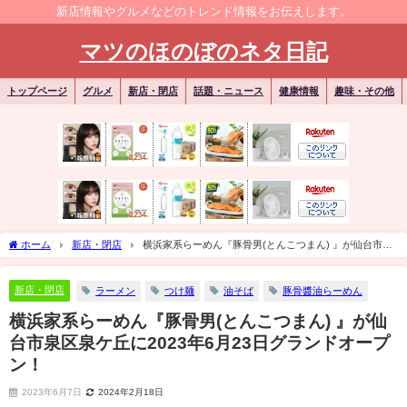
新店情報やグルメなどのトレンド情報をお伝えします。
マツのほのぼのネタ日記
トップページ
グルメ
新店・閉店
話題・ニュース
健康情報
趣味・その他
ホーム
新店・閉店
横浜家系らーめん『豚骨男(とんこつまん) 』が仙台市泉
区泉ケ丘に2023年6月23日グランドオープン！
新店・閉店
ラーメン
つけ麺
油そば
豚骨醬油らーめん
横浜家系らーめん『豚骨男(とんこつまん) 』が仙
台市泉区泉ケ丘に2023年6月23日グランドオープ
ン！
2023年6月7日
2024年2月18日