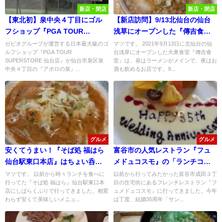
新店・閉店
新店・閉店
【東北初】泉中央４丁目にゴル
【新店訪問】9/13北仙台の仙台
フショップ『PGA TOUR
浅草にオープンした『傳吉食
SUPERSTORE 仙台店』が2024
堂』でのちょい吞みとラーメン
ゼビオグループが運営する日本最大級のゴ
マツです。 2021年9月13日に北仙台の仙
ルフショップ『PGA TOUR
台浅草にオープンした大衆食堂『傳吉食
年11月29日にオープン予定！
が素敵だった！
SUPERSTORE 仙台店』が仙台市泉区泉
堂』は、昼はラーメンがメインで、夜はお
中央４丁目の『アポロの泉』...
酒も飲めるお店です。9...
グルメ
グルメ
安くてうまい！『そば処 福はら
富谷市の人気レストラン『フュ
仙台駅東口本店』はちょい呑み
メドュコスモ』の「ランチコー
に最適！
ス」で結婚３５周年をお祝い！
マツです。 以前から時々ランチを食べに
以前から行ってみたかった富谷市成田３丁
行ってた『そば処 福はら』仙台駅東口本
目の住宅街にあるフレンチレストラン『フ
店にしばらくぶりで行ってきました。相変
ュメドュコスモ』に行ってきました。今年
わらず安くて美味しいメニュ...
は丁度、結婚35周年「サン...