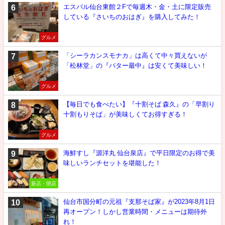
エスパル仙台東館２Fで毎週木・金・土に限定販売
している『さいちのおはぎ』を購入してみた！
グルメ
「シーラカンスモナカ」は高くて中々買えないが
「松林堂」の『バター最中』は安くて美味しい！
グルメ
【毎日でも食べたい】『十割そば 森久』の「早割り
十割もりそば」が美味しくてお得すぎる！
グルメ
海鮮すし『源洋丸 仙台泉店』で平日限定のお得で美
味しいランチセットを堪能した！
新店・閉店
仙台市国分町の元祖『支那そば家』が2023年8月1日
再オープン！しかし営業時間・メニューは期待外
れ！