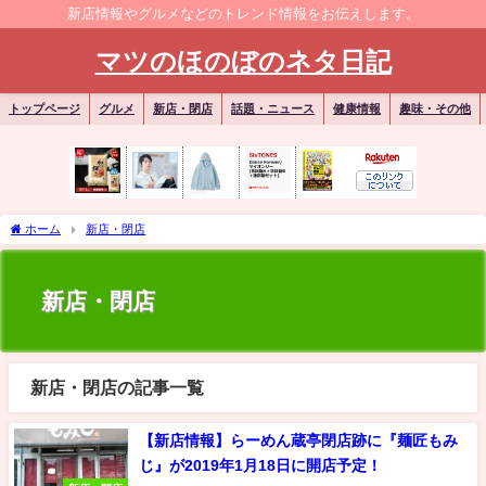
新店情報やグルメなどのトレンド情報をお伝えします。
マツのほのぼのネタ日記
トップページ
グルメ
新店・閉店
話題・ニュース
健康情報
趣味・その他
ホーム
新店・閉店
新店・閉店
新店・閉店の記事一覧
【新店情報】らーめん蔵亭閉店跡に『麺匠もみ
じ』が2019年1月18日に開店予定！