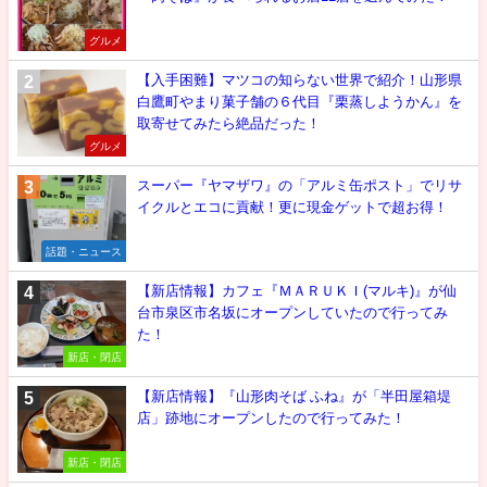
グルメ
【入手困難】マツコの知らない世界で紹介！山形県
白鷹町やまり菓子舗の６代目『栗蒸しようかん』を
取寄せてみたら絶品だった！
グルメ
スーパー『ヤマザワ』の「アルミ缶ポスト」でリサ
イクルとエコに貢献！更に現金ゲットで超お得！
話題・ニュース
【新店情報】カフェ『ＭＡＲＵＫＩ(マルキ)』が仙
台市泉区市名坂にオープンしていたので行ってみ
た！
新店・閉店
【新店情報】『山形肉そば ふね』が「半田屋箱堤
店」跡地にオープンしたので行ってみた！
新店・閉店