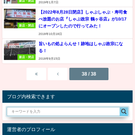
新店・閉店
2019年1月7日
【2022年8月28日閉店】しゃぶしゃぶ・寿司食
べ放題のお店『しゃぶ政宗 鶴ヶ谷店』が10/17
にオープンしたので行ってみた！
新店・閉店
2018年10月18日
旨いもの処よらんせ！跡地はしゃぶ政宗にな
る！
新店・閉店
2018年9月15日
38 / 38
ブログ内検索できます
運営者のプロフィール