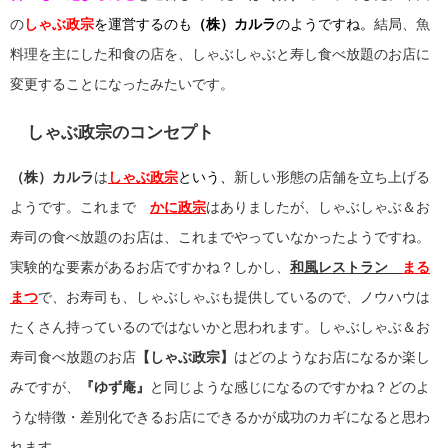
の
しゃぶ政宗
を運営するのも
（株）
カルラ
のようですね。
結局、魚
料理を主にした和食の店を、しゃぶしゃぶと寿し食べ放題のお店に
変更することになったみたいです。
しゃぶ政宗のコンセプト
（株）カルラ
は
しゃぶ政宗
という、
新しい形態の店舗を立ち上げる
ようです。これまで
かに政宗
はありましたが、しゃぶしゃぶ＆お
寿司の食べ放題のお店は、これまでやっていなかったようですね。
実験的な要素があるお店ですかね？しかし、
和風レストラン
まる
まつ
で、お寿司も、しゃぶしゃぶも提供しているので、ノウハウは
たくさん持っているのではないかと思われます。しゃぶしゃぶ＆お
寿司食べ放題のお店
【しゃぶ政宗】
はどのようなお店になるか楽し
みですが、
『ゆず庵』
と同じような感じになるのですかね？どのよ
うな特徴・差別化できるお店にできるかが成功のカギになると思わ
れます。