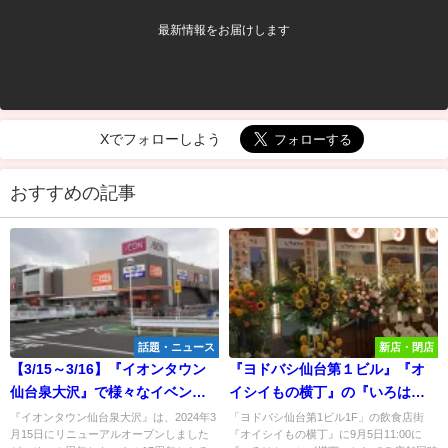
最新情報をお届けします
Xでフォローしよう
おすすめの記事
話題・ニュース
新店・閉店
【3/15～3/16】『イオンタウン
『ヨドバシ仙台第１ビル』『オ
仙台泉大沢』で様々なイベント
イシイもの横丁』の『いろはち
が開催されるみたい！
ハシゴ横丁』５店舗が9/5同時オ
『イオンタウン仙台泉大沢』は、2024年3
「ヨドバシ仙台第1ビル1F」の飲食店街
月15日にリニューアルオープンしました
『オイシイもの横丁』に9月5日11:00に
ープンしたので行ってみた！