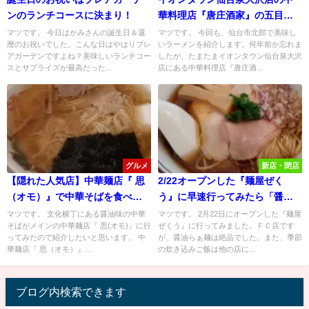
ンのランチコースに決まり！
華料理店『唐庄酒家』の五目タ
ン麺が激うま！半チャーハンセ
マツです。 今日はかみさんの誕生日＆還
マツです。 今回も、仙台市北部で美味し
暦のお祝いでした。こんな日はやはりブレ
いラーメンを紹介します。何年前か忘れま
ットがお得？
アガーデンですよね？美味しいランチコー
したが、たまたまイオンタウン仙台泉大沢
スとサプライズが最高だった...
店にある中華料理店『唐庄酒...
グルメ
新店・閉店
【隠れた人気店】中華麺店『 思
2/22オープンした『麺屋ぜく
（オモ）』で中華そばを食べて
う』に早速行ってみたら「醤油
みた！
らぁ麺」が絶品だった！
マツです。 文化横丁にある醤油味の中華
マツです。 2月22日にオープンした『麺屋
そばがメインの中華麺店『 思(オモ)』に行
ぜくう』に行ってみました。ＦＣ店です
ってみたので紹介したいと思います。 中
が、醤油らぁ麺は絶品でした。また、季節
華麺店『 思（オモ）』...
の炊き込みご飯は他の店に...
ブログ内検索できます