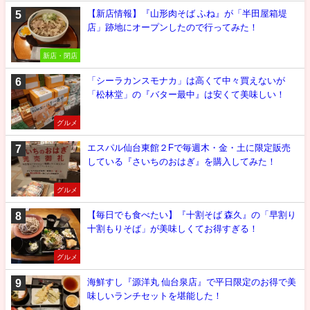
【新店情報】『山形肉そば ふね』が「半田屋箱堤
店」跡地にオープンしたので行ってみた！
新店・閉店
「シーラカンスモナカ」は高くて中々買えないが
「松林堂」の『バター最中』は安くて美味しい！
グルメ
エスパル仙台東館２Fで毎週木・金・土に限定販売
している『さいちのおはぎ』を購入してみた！
グルメ
【毎日でも食べたい】『十割そば 森久』の「早割り
十割もりそば」が美味しくてお得すぎる！
グルメ
海鮮すし『源洋丸 仙台泉店』で平日限定のお得で美
味しいランチセットを堪能した！