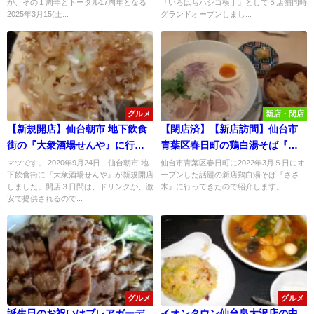
が、その１周年とトータル17周年となる
『いろはちハシゴ横丁』として５店舗同時
2025年3月15(土...
グランドオープンしまし...
グルメ
新店・閉店
【新規開店】仙台朝市 地下飲食
【閉店済】【新店訪問】仙台市
街の『大衆酒場せんや』に行っ
青葉区春日町の鶏白湯そば『さ
てみた！
さ木』に行ってみた！
マツです。 2020年9月24日、仙台朝市 地
仙台市青葉区春日町に2022年3月５日にオ
下飲食街に『大衆酒場せんや』が新規開店
ープンした話題の新店鶏白湯そば『ささ
しました。開店３日間は、ドリンクが、激
木』に行ってきたので紹介します。...
安で提供されるので...
グルメ
グルメ
誕生日のお祝いはブレアガーデ
イオンタウン仙台泉大沢店の中