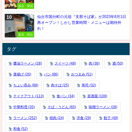
新店・閉店
仙台市国分町の元祖『支那そば家』が2023年8月1日
再オープン！しかし営業時間・メニューは期待外
れ！
新店・閉店
タグ
醬油ラーメン
(28)
スイーツ
(48)
肉
(36)
酒
(50)
唐揚げ
(26)
パン
(86)
おつまみ
(51)
ちょい吞み
(88)
肉そば
(25)
寿司
(32)
テイクアウト
(113)
食パン
(34)
居酒屋
(109)
中華料理
(35)
そば・うどん
(65)
味噌ラーメン
(28)
ラーメン
(252)
焼肉
(24)
洋食
(29)
餃子
(49)
和食
(52)