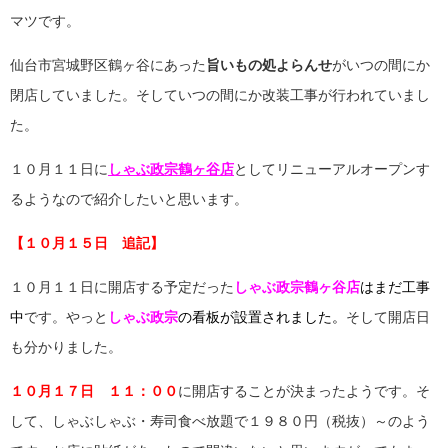
マツです。
仙台市宮城野区鶴ヶ谷にあった
旨いもの処よらんせ
がいつの間にか
閉店していました。そしていつの間にか改装工事が行われていまし
た。
１０月１１日に
しゃぶ政宗
鶴ヶ谷店
としてリニューアルオープンす
るようなので紹介したいと思います。
【１０月１５日 追記】
１０月１１日に開店する予定だった
しゃぶ政宗
鶴ヶ谷店
はまだ工事
中
です。やっと
しゃぶ政宗
の看板が設置されました。
そして開店日
も分かりました。
１０月１７日 １１：００
に開店することが決まったようです。そ
して、しゃぶしゃぶ・寿司食べ放題で１９８０円（税抜）～のよう