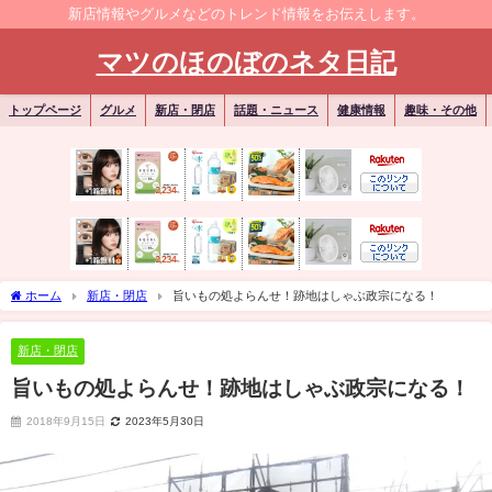
新店情報やグルメなどのトレンド情報をお伝えします。
マツのほのぼのネタ日記
トップページ
グルメ
新店・閉店
話題・ニュース
健康情報
趣味・その他
ホーム
新店・閉店
旨いもの処よらんせ！跡地はしゃぶ政宗になる！
新店・閉店
旨いもの処よらんせ！跡地はしゃぶ政宗になる！
2018年9月15日
2023年5月30日