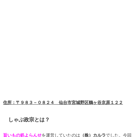
住所：〒９８３－０８２４ 仙台市宮城野区鶴ヶ谷京原１２２
しゃぶ政宗とは？
旨いもの処よらんせ
を運営していたのは
（株）カルラ
でした。今回