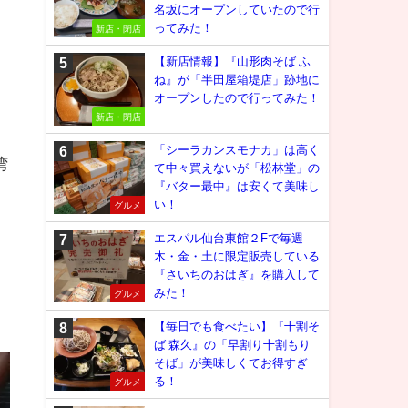
名坂にオープンしていたので行
ってみた！
新店・閉店
【新店情報】『山形肉そば ふ
ね』が「半田屋箱堤店」跡地に
オープンしたので行ってみた！
新店・閉店
「シーラカンスモナカ」は高く
湾
て中々買えないが「松林堂」の
『バター最中』は安くて美味し
い！
グルメ
エスパル仙台東館２Fで毎週
木・金・土に限定販売している
『さいちのおはぎ』を購入して
みた！
グルメ
【毎日でも食べたい】『十割そ
ば 森久』の「早割り十割もり
そば」が美味しくてお得すぎ
る！
グルメ