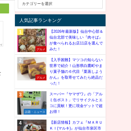
人気記事ランキング
【2026年最新版】仙台中心部＆
仙台北部で美味しい『肉そば』
が食べられるお店11店を選んで
みた！
グルメ
【入手困難】マツコの知らない
世界で紹介！山形県白鷹町やま
り菓子舗の６代目『栗蒸しよう
食
かん』を取寄せてみたら絶品だ
グルメ
った！
スーパー『ヤマザワ』の「アル
ミ缶ポスト」でリサイクルとエ
コに貢献！更に現金ゲットで超
お得！
話題・ニュース
【新店情報】カフェ『ＭＡＲＵ
ＫＩ(マルキ)』が仙台市泉区市