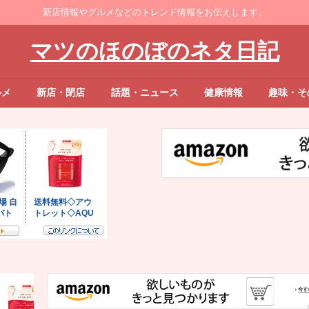
新店情報やグルメなどのトレンド情報をお伝えします。
マツのほのぼのネタ日記
ルメ
新店・閉店
話題・ニュース
健康情報
趣味・そ