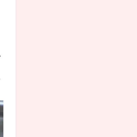
い
、
っ