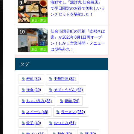
海鮮すし『源洋丸 仙台泉店』
で平日限定のお得で美味しいラ
ンチセットを堪能した！
新店・閉店
仙台市国分町の元祖『支那そば
家』が2023年8月1日再オープ
ン！しかし営業時間・メニュー
は期待外れ！
新店・閉店
タグ
寿司
(32)
中華料理
(35)
洋食
(29)
そば・うどん
(65)
ちょい吞み
(88)
焼肉
(24)
スイーツ
(48)
ラーメン
(252)
餃子
(49)
おつまみ
(51)