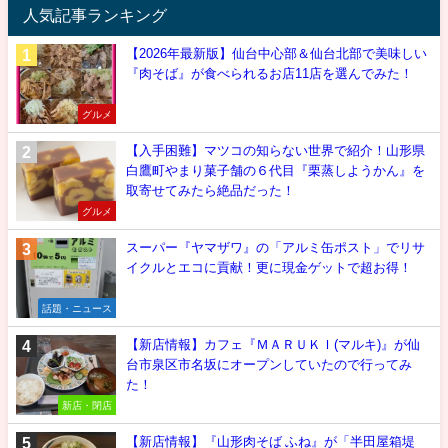
人気記事ランキング
【2026年最新版】仙台中心部＆仙台北部で美味しい
『肉そば』が食べられるお店11店を選んでみた！
グルメ
【入手困難】マツコの知らない世界で紹介！山形県
白鷹町やまり菓子舗の６代目『栗蒸しようかん』を
取寄せてみたら絶品だった！
グルメ
スーパー『ヤマザワ』の「アルミ缶ポスト」でリサ
イクルとエコに貢献！更に現金ゲットで超お得！
話題・ニュース
【新店情報】カフェ『ＭＡＲＵＫＩ(マルキ)』が仙
台市泉区市名坂にオープンしていたので行ってみ
た！
新店・閉店
【新店情報】『山形肉そば ふね』が「半田屋箱堤