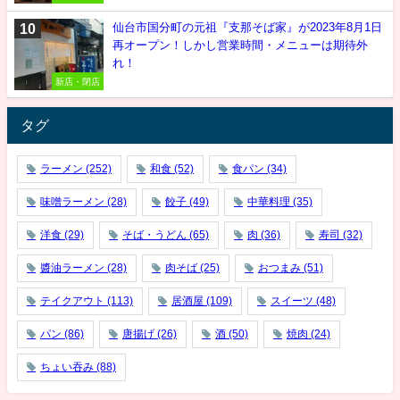
仙台市国分町の元祖『支那そば家』が2023年8月1日
再オープン！しかし営業時間・メニューは期待外
れ！
新店・閉店
タグ
ラーメン
(252)
和食
(52)
食パン
(34)
味噌ラーメン
(28)
餃子
(49)
中華料理
(35)
洋食
(29)
そば・うどん
(65)
肉
(36)
寿司
(32)
醬油ラーメン
(28)
肉そば
(25)
おつまみ
(51)
テイクアウト
(113)
居酒屋
(109)
スイーツ
(48)
パン
(86)
唐揚げ
(26)
酒
(50)
焼肉
(24)
ちょい吞み
(88)