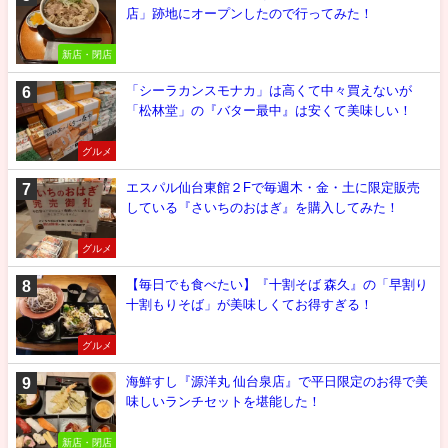
店」跡地にオープンしたので行ってみた！
新店・閉店
「シーラカンスモナカ」は高くて中々買えないが
「松林堂」の『バター最中』は安くて美味しい！
グルメ
エスパル仙台東館２Fで毎週木・金・土に限定販売
している『さいちのおはぎ』を購入してみた！
グルメ
【毎日でも食べたい】『十割そば 森久』の「早割り
十割もりそば」が美味しくてお得すぎる！
グルメ
海鮮すし『源洋丸 仙台泉店』で平日限定のお得で美
味しいランチセットを堪能した！
新店・閉店