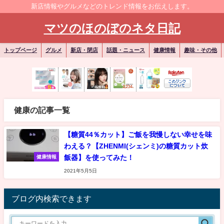
新店情報やグルメなどのトレンド情報をお伝えします。
マツのほのぼのネタ日記
トップページ
グルメ
新店・閉店
話題・ニュース
健康情報
趣味・その他
健康の記事一覧
【糖質44％カット】ご飯を我慢しない幸せを味
わえる？【ZHENMI(シェンミ)の糖質カット炊
飯器】を使ってみた！
健康情報
2021年5月5日
ブログ内検索できます