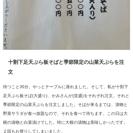
十割下足天ぷら板そばと季節限定の山菜天ぷらを注
文
待つこと35分。やっとテーブルに座れました。そして、私が十割下
足天ぷら板そば(大盛り)、かみさんが(並盛)をそれぞれ注文。それと
季節限定の山菜天ぷらを注文しました。そばが来るまでは、漬物と
野菜サラダが食べ放題なので、それを食べて待ちます。この日は大
根の漬物と白菜漬けでした。特に大根の漬物は美味しかったです。
２回もお替りしてしまいました。