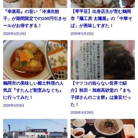
『幸楽苑』の旨い「冷凍生餃
【琴平荘】出身店主が営む鶴岡
子」が期間限定での100円引きセ
市『麺工房 太麺屋』の「中華そ
ールがお得すぎる！
ば」が美味しすぎた！
2026年6月14日
2026年5月22日
鶴岡市の美味しい郷土料理の人
【マツコの知らない世界で紹
気店『すたんど割烹みなぐち』
介】秋田・旭南高砂堂の『まち
に行ってみた！
子姉さんのごま餅』は激旨だっ
た！
2026年5月8日
2026年4月28日