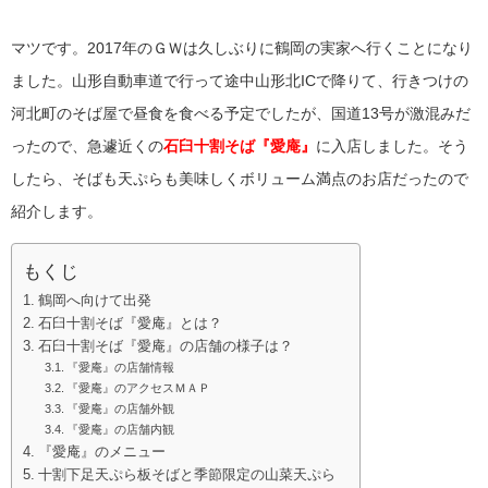
マツです。2017年のＧＷは久しぶりに鶴岡の実家へ行くことになり
ました。山形自動車道で行って途中山形北ICで降りて、行きつけの
河北町のそば屋で昼食を食べる予定でしたが、国道13号が激混みだ
ったので、急遽近くの
石臼十割そば『愛庵』
に入店しました。そう
したら、そばも天ぷらも美味しくボリューム満点のお店だったので
紹介します。
もくじ
鶴岡へ向けて出発
石臼十割そば『愛庵』とは？
石臼十割そば『愛庵』の店舗の様子は？
『愛庵』の店舗情報
『愛庵』のアクセスＭＡＰ
『愛庵』の店舗外観
『愛庵』の店舗内観
『愛庵』のメニュー
十割下足天ぷら板そばと季節限定の山菜天ぷら