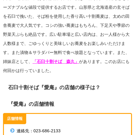
ーズナブルな値段で提供するお店です。山形県と北海道産の玄そば
を石臼で挽いた、そば粉を使用した香り高い十割蕎麦は、太めの田
舎蕎麦で大人気です。コシの強い蕎麦はもちろん、下足天や季節の
野菜天ぷらも絶品です。広い駐車場と広い店内は、お一人様から大
人数様まで、ごゆっくりと美味しいお蕎麦をお楽しみいただけま
す。また漬物＆サラダバー無料で食べ放題となっています。また、
姉妹店として、
「石臼十割そば 森久」
があります。このお店にも
何回かは行っていました。
石臼十割そば『愛庵』の店舗の様子は？
『愛庵』の店舗情報
店舗情報
連絡先：023-686-2133