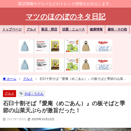
新店情報やグルメなどのトレンド情報をお伝えします。
マツのほのぼのネタ日記
トップページ
グルメ
新店・閉店
話題・ニュース
健康情報
趣味・その他
ホーム
グルメ
石臼十割そば『愛庵（めごあん）』の板そばと季節の山菜天
ぷらが激旨だった！
グルメ
そば・うどん
石臼十割そば『愛庵（めごあん）』の板そばと季
節の山菜天ぷらが激旨だった！
2017年7月6日
2025年10月12日