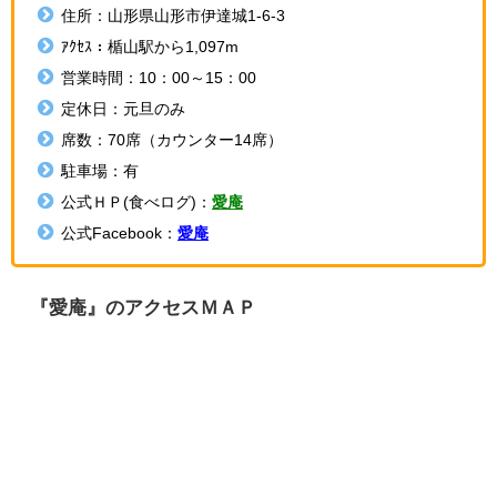
住所：
山形県
山形市伊達城1-6-3
ｱｸｾｽ：
楯山駅から1,097m
営業時間：
10：00～15：00
定休日：
元旦のみ
席数：70席（カウンター14席）
駐車場：有
公式ＨＰ(食べログ)：
愛庵
公式Facebook：
愛庵
『愛庵』のアクセスＭＡＰ