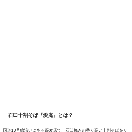
石臼十割そば『愛庵』とは？
国道13号線沿いにある蕎麦店で、石臼挽きの香り高い十割そばをリ