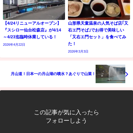
【4/24リニューアルオープン】
山形県天童温泉の人気そば店｢又
『スシロー仙台松森店』が4/14
右エ門そば｣でお得で美味しい
～4/23迄臨時休業している！
「又右エ門セット」を食べてみ
た！
2026年4月22日
2026年3月3日
月山道！日本一の月山湖の噴水？あぐりで山菜！
この記事が気に入ったら
フォローしよう