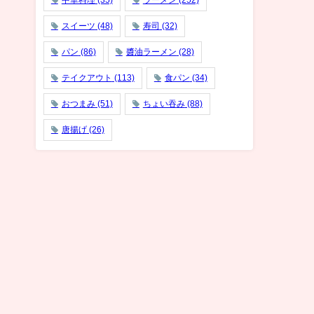
中華料理
(35)
ラーメン
(252)
スイーツ
(48)
寿司
(32)
パン
(86)
醬油ラーメン
(28)
テイクアウト
(113)
食パン
(34)
おつまみ
(51)
ちょい吞み
(88)
唐揚げ
(26)