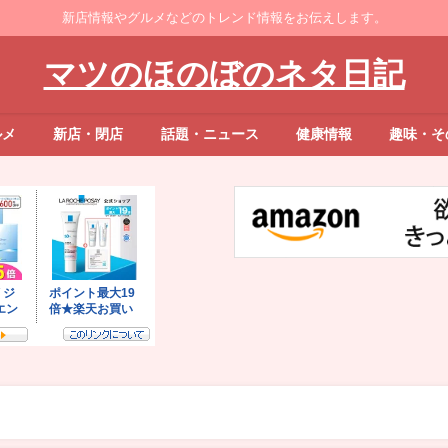
新店情報やグルメなどのトレンド情報をお伝えします。
マツのほのぼのネタ日記
ルメ
新店・閉店
話題・ニュース
健康情報
趣味・そ