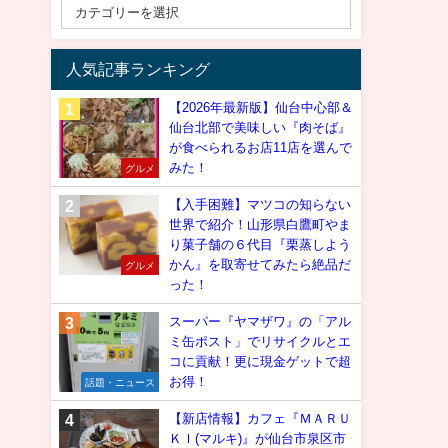
人気記事ランキング
【2026年最新版】仙台中心部＆
仙台北部で美味しい『肉そば』
が食べられるお店11店を選んで
みた！
グルメ
【入手困難】マツコの知らない
世界で紹介！山形県白鷹町やま
り菓子舗の６代目『栗蒸しよう
かん』を取寄せてみたら絶品だ
グルメ
った！
スーパー『ヤマザワ』の「アル
ミ缶ポスト」でリサイクルとエ
コに貢献！更に現金ゲットで超
お得！
話題・ニュース
【新店情報】カフェ『ＭＡＲＵ
ＫＩ(マルキ)』が仙台市泉区市