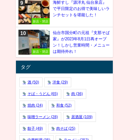
海鮮すし『源洋丸 仙台泉店』
で平日限定のお得で美味しいラ
ンチセットを堪能した！
新店・閉店
仙台市国分町の元祖『支那そば
家』が2023年8月1日再オープ
ン！しかし営業時間・メニュー
は期待外れ！
新店・閉店
タグ
酒
(50)
洋食
(29)
そば・うどん
(65)
肉
(36)
焼肉
(24)
和食
(52)
味噌ラーメン
(28)
居酒屋
(109)
餃子
(49)
肉そば
(25)