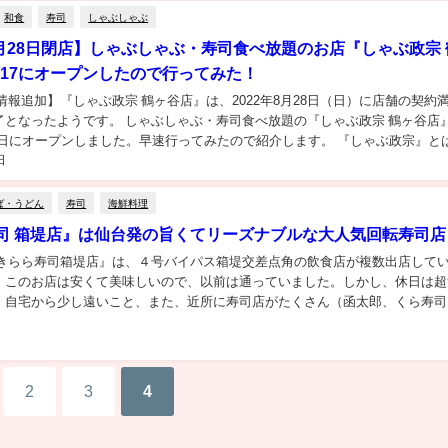
和食
寿司
しゃぶしゃぶ
年8月28日閉店】しゃぶしゃぶ・寿司食べ放題のお店『しゃぶ政宗
0/17にオープンしたので行ってみた！
情報追加】『しゃぶ政宗 鶴ヶ谷店』は、2022年8月28日（日）に店舗の契約
了となったようです。 しゃぶしゃぶ・寿司食べ放題の『しゃぶ政宗 鶴ヶ谷店
月17日にオープンしました。早速行ってみたので紹介します。 『しゃぶ政宗』と
日
ぶ政宗 鶴ヶ谷店』は（株...
ば・うどん
寿司
海鮮料理
司 箱堤店』は仙台発の旨くてリーズナブルな大人気回転寿司店
『きらら寿司箱堤店』は、４号バイパス箱堤交差点角の飲食店が複数出店して
。このお店は安くて美味しいので、以前は通っていました。しかし、休日は超
、自宅から少し遠いこと、また、近所に寿司店がたくさん（函太郎、くら寿司
ロー）できたので、足が遠のいていました。昨年、...
2
3
4