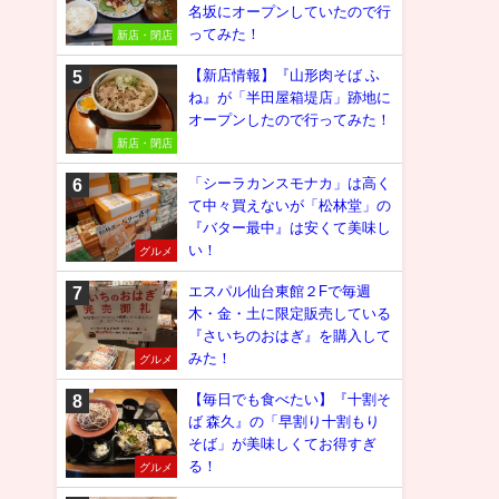
名坂にオープンしていたので行
ってみた！
新店・閉店
【新店情報】『山形肉そば ふ
ね』が「半田屋箱堤店」跡地に
オープンしたので行ってみた！
新店・閉店
「シーラカンスモナカ」は高く
て中々買えないが「松林堂」の
『バター最中』は安くて美味し
い！
グルメ
エスパル仙台東館２Fで毎週
木・金・土に限定販売している
『さいちのおはぎ』を購入して
みた！
グルメ
【毎日でも食べたい】『十割そ
ば 森久』の「早割り十割もり
そば」が美味しくてお得すぎ
る！
グルメ