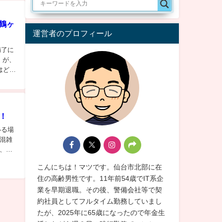
 鶴ヶ
運営者のプロフィール
満了に
』が、
はどん
！
いる場
混雑
、魚
こんにちは！マツです。仙台市北部に在
住の高齢男性です。11年前54歳でIT系企
業を早期退職。その後、警備会社等で契
約社員としてフルタイム勤務していまし
たが、2025年に65歳になったので年金生