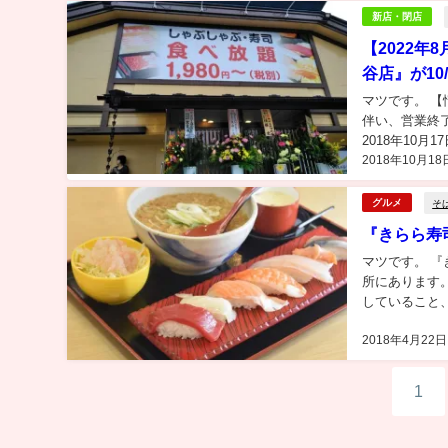
新店・閉店
【2022
谷店』が1
マツです。 【
伴い、営業終
2018年10
2018年10月18
なお店 『しゃ
そ
グルメ
『きらら寿
マツです。 
所にあります
していること
べい寿司、スシ
2018年4月22日
1