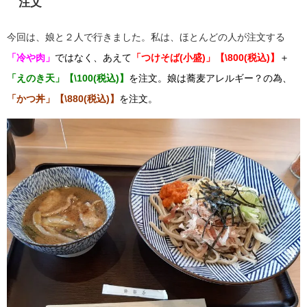
注文
今回は、娘と２人で行きました。私は、ほとんどの人が注文する
「冷や肉」
ではなく、あえて
「つけそば(小盛)」
【\800(税込)】
＋
「えのき天」【\100(税込)】
を注文。娘は蕎麦アレルギー？の為、
「かつ丼」【\880(税込)】
を
注文。