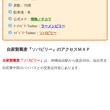
席数：70席
駐車場：有
公式ＨＰ：
情熱ノチカラ
ﾗｰﾒﾝﾋﾞﾘｰTwitter：
ラーメンビリー
ｿﾊﾞﾋﾞﾘｰTwitter：
ソバビリー
自家製蕎麦『ソバビリー』のアクセスＭＡＰ
自家製蕎麦『ソバビリー』
は、JR南仙台駅から徒歩10分
、
仙台市太
白区東中田のバイパスとの交差点付近にあります。