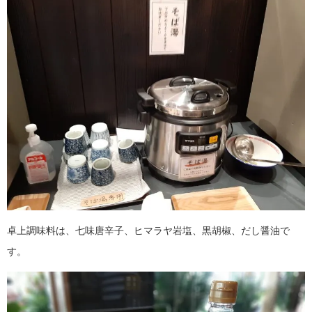
卓上調味料は、七味唐辛子、ヒマラヤ岩塩、黒胡椒、だし醤油で
す。