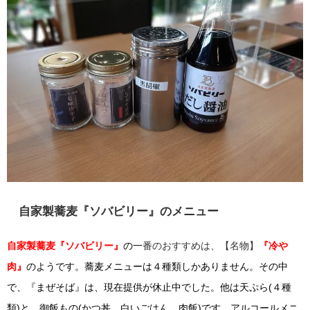
自家製蕎麦『ソバビリー』のメニュー
自家製蕎麦『ソバビリー』
の一
番のおすすめは、【名物】
『冷や
肉』
のようです。蕎麦メニューは４種類しかありません。その中
で、『まぜそば』は、現在提供が休止中でした。他は天ぷら(４種
類)と、御飯もの(かつ丼、白いごはん、肉飯)です。アルコールメニ