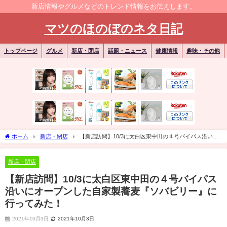
新店情報やグルメなどのトレンド情報をお伝えします。
マツのほのぼのネタ日記
トップページ
グルメ
新店・閉店
話題・ニュース
健康情報
趣味・その他
ホーム
新店・閉店
【新店訪問】10/3に太白区東中田の４号バイパス沿いに
オープンした自家製蕎麦『ソバビリー』に行ってみた！
新店・閉店
【新店訪問】10/3に太白区東中田の４号バイパス
沿いにオープンした自家製蕎麦『ソバビリー』に
行ってみた！
2021年10月3日
2021年10月3日