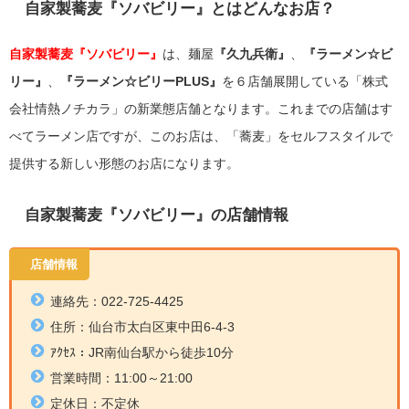
自家製蕎麦『ソバビリー』とはどんなお店？
自家製蕎麦『ソバビリー』
は、麺屋
『久九兵衛』
、
『ラーメン☆ビ
リー』
、
『ラーメン☆ビリーPLUS』
を６店舗展開している「株式
会社情熱ノチカラ」の新業態店舗となります。これまでの店舗はす
べてラーメン店ですが、このお店は、「蕎麦」をセルフスタイルで
提供する新しい形態のお店になります。
自家製蕎麦『ソバビリー』の店舗情報
店舗情報
連絡先：022-725-4425
住所：
仙台市太白区東中田6-4-3
ｱｸｾｽ：JR南仙台駅から徒歩10分
営業時間：
11:00～21:00
定休日：不定休