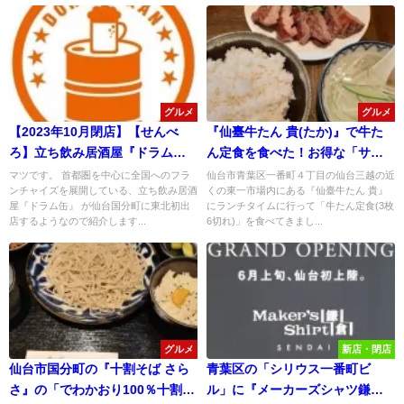
グルメ
グルメ
【2023年10月閉店】【せんべ
『仙臺牛たん 貴(たか)』で牛た
ろ】立ち飲み居酒屋『ドラム
ん定食を食べた！お得な「サー
缶』が仙台国分町に東北初出
ビスランチ定食」はやってない
マツです。 首都圏を中心に全国へのフラ
仙台市青葉区一番町４丁目の仙台三越の近
ンチャイズを展開している、立ち飲み居酒
くの東一市場内にある『仙臺牛たん 貴』
店！
みたい！
屋『ドラム缶』 が仙台国分町に東北初出
にランチタイムに行って「牛たん定食(3枚
店するようなので紹介します...
6切れ)」を食べてきまし...
グルメ
新店・閉店
仙台市国分町の『十割そば さら
青葉区の「シリウス一番町ビ
さ』の「でわかおり100％十割そ
ル」に『メーカーズシャツ鎌倉