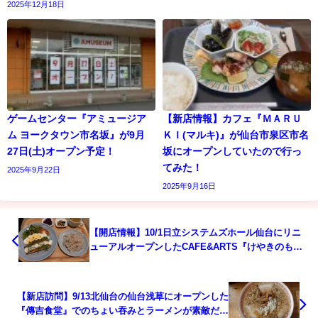
2025年12月18日
ゲームセンター『アミュージア
【新店情報】カフェ『ＭＡＲＵ
ム ヨークタウン市名坂』が9月
ＫＩ(マルキ)』が仙台市泉区市名
27日(土)オープン予定！
坂にオープンしていたので行っ
てみた！
2025年9月22日
2025年9月16日
【開店情報】10/1日立システムズホール仙台にリニ
ューアルオープンしたCAFE&ARTS『けやきのも
り』に行ってみた！
【新店訪問】9/13北仙台の仙台浅草にオープンした
『傳吉食堂』でのちょい吞みとラーメンが素敵だっ