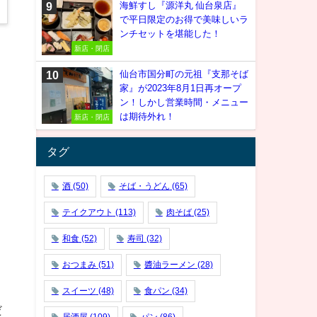
海鮮すし『源洋丸 仙台泉店』
で平日限定のお得で美味しいラ
ンチセットを堪能した！
新店・閉店
仙台市国分町の元祖『支那そば
家』が2023年8月1日再オープ
ン！しかし営業時間・メニュー
は期待外れ！
新店・閉店
タグ
酒
(50)
そば・うどん
(65)
テイクアウト
(113)
肉そば
(25)
和食
(52)
寿司
(32)
おつまみ
(51)
醬油ラーメン
(28)
スイーツ
(48)
食パン
(34)
だ