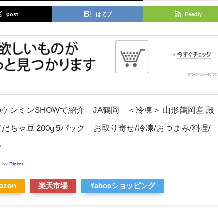
post
はてブ
Feedly
ケンミンSHOWで紹介 JA鶴岡 ＜冷凍＞ 山形鶴岡産 殿
だちゃ豆 200g 5パック お取り寄せ/冷凍/おつまみ/料理/
つ
d by
Rinker
azon
楽天市場
Yahooショッピング