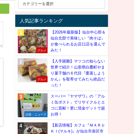
人気記事ランキング
【2026年最新版】仙台中心部＆
仙台北部で美味しい『肉そば』
が食べられるお店11店を選んで
みた！
グルメ
【入手困難】マツコの知らない
世界で紹介！山形県白鷹町やま
り菓子舗の６代目『栗蒸しよう
かん』を取寄せてみたら絶品だ
グルメ
った！
スーパー『ヤマザワ』の「アル
ミ缶ポスト」でリサイクルとエ
コに貢献！更に現金ゲットで超
お得！
話題・ニュース
【新店情報】カフェ『ＭＡＲＵ
ＫＩ(マルキ)』が仙台市泉区市