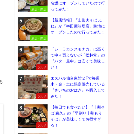
名坂にオープンしていたので行
ってみた！
新店・閉店
【新店情報】『山形肉そば ふ
ね』が「半田屋箱堤店」跡地に
オープンしたので行ってみた！
新店・閉店
「シーラカンスモナカ」は高く
て中々買えないが「松林堂」の
『バター最中』は安くて美味し
い！
グルメ
エスパル仙台東館２Fで毎週
る
木・金・土に限定販売している
『さいちのおはぎ』を購入して
みた！
グルメ
【毎日でも食べたい】『十割そ
ば 森久』の「早割り十割もり
そば」が美味しくてお得すぎ
る！
グルメ