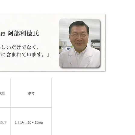
枝豆
参考
g以下
しじみ：10～15mg