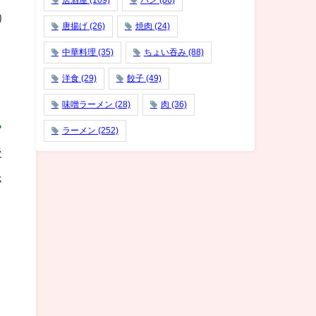
居酒屋
(109)
パン
(86)
り
唐揚げ
(26)
焼肉
(24)
中華料理
(35)
ちょい吞み
(88)
洋食
(29)
餃子
(49)
味噌ラーメン
(28)
肉
(36)
ゃ
ラーメン
(252)
後
ホ