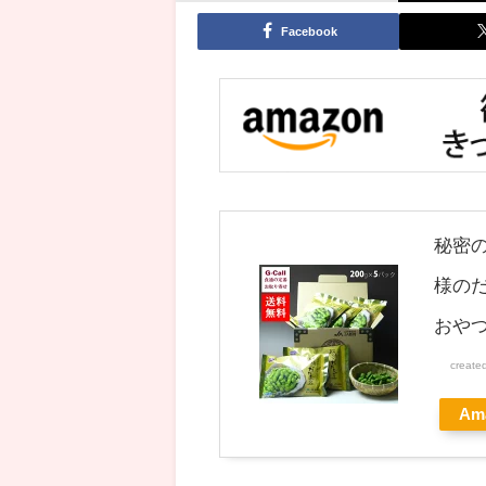
Facebook
秘密の
様のだ
おや
create
Am