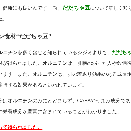
だだちゃ豆
、健康にも良いんです。尚、
知
について詳しく
ね。
ン食材“だだちゃ豆”
ルニチン
を多く含むと知られている
シジミ
よりも、
だだち
果が得られました。
オルニチン
は、肝臓の弱った人や飲酒
います。また、
オルニチン
は、肌の若返り効果のある成長
維持する効果があるといわれています。
分は
オルニチン
のみにとどまらず、GABAやうまみ成分であ
の栄養成分が豊富に含まれていることがわかりました。
って得られました。