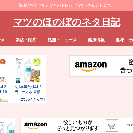
新店情報やグルメなどのトレンド情報をお伝えします。
マツのほのぼのネタ日記
ルメ
新店・閉店
話題・ニュース
健康情報
趣味・そ